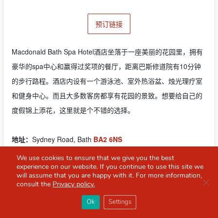
预订链接
Macdonald Bath Spa Hotel酒店坐落于一座美丽的花园里，拥有
豪华的spa中心和赢得过奖项的餐厅，距离巴斯修道院有10分钟
的步行路程。酒店内设有一个游泳池、室外热浴盆、烛光理疗室
和健身中心。而且大多数客房都享有花园的景致。想要给自己的
度假锦上添花，这里就是个不错的选择。
地址：
Sydney Road, Bath
BA2 6NS
We use cookies to ensure that we give you the best
Lucknam Park Hotel
experience on our website. If you continue to use this site we
will assume that you are happy with it. For more information,
Clo
consult the
Privacy policy.
×
Red Scarf
打开APP
Ok
Settings
你必备的英国指南