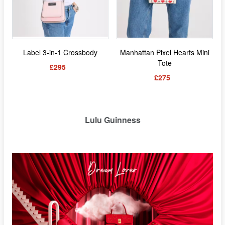
Label 3-in-1 Crossbody
Manhattan Pixel Hearts Mini
Tote
£295
£275
Lulu Guinness