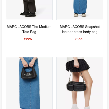
MARC JACOBS The Medium
MARC JACOBS Snapshot
Tote Bag
leather cross-body bag
£225
£355