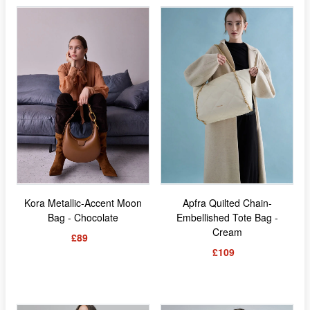
Kora Metallic-Accent Moon
Apfra Quilted Chain-
Bag - Chocolate
Embellished Tote Bag -
Cream
£89
£109