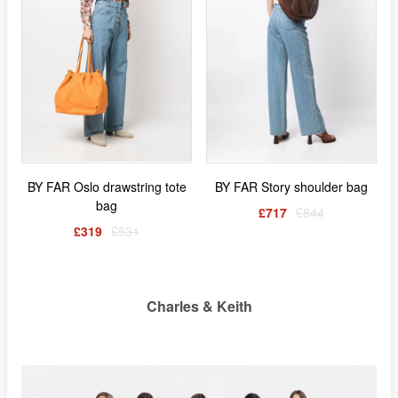
BY FAR Oslo drawstring tote
BY FAR Story shoulder bag
bag
£717
£844
£319
£531
Charles & Keith