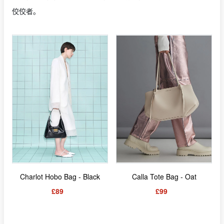
佼佼者。
Charlot Hobo Bag - Black
Calla Tote Bag - Oat
£89
£99