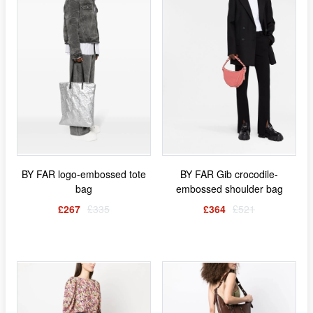
BY FAR logo-embossed tote
BY FAR Gib crocodile-
bag
embossed shoulder bag
£267
£335
£364
£521