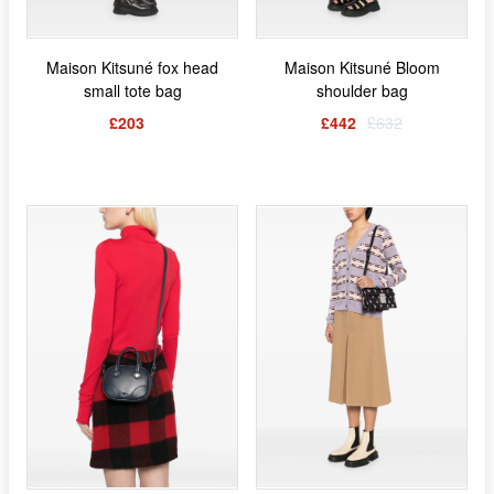
Maison Kitsuné fox head
Maison Kitsuné Bloom
small tote bag
shoulder bag
£203
£442
£632