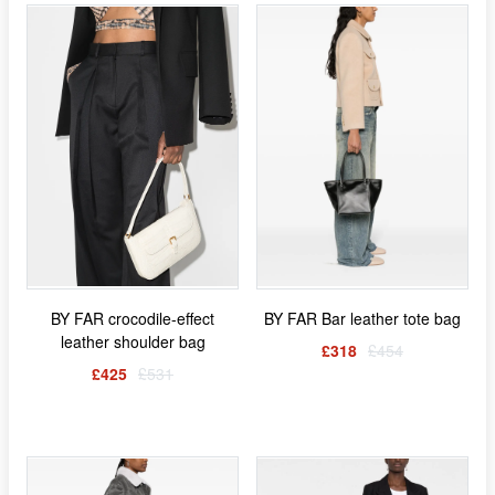
BY FAR crocodile-effect
BY FAR Bar leather tote bag
leather shoulder bag
£318
£454
£425
£531