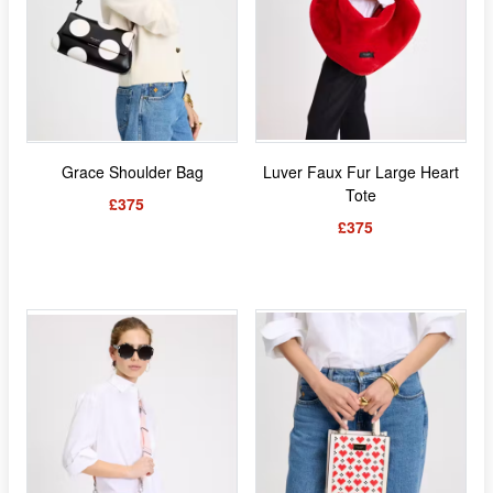
Grace Shoulder Bag
Luver Faux Fur Large Heart
Tote
£375
£375