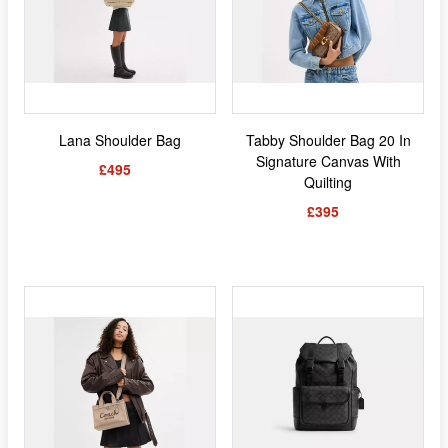
Lana Shoulder Bag
Tabby Shoulder Bag 20 In
Signature Canvas With
£495
Quilting
£395