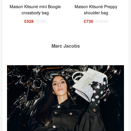
Maison Kitsuné mini Boogie
Maison Kitsuné Preppy
crossbody bag
shoulder bag
£528
£755
£730
£1043
Marc Jacobs