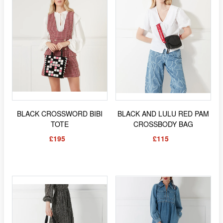
BLACK CROSSWORD BIBI
BLACK AND LULU RED PAM
TOTE
CROSSBODY BAG
£195
£115