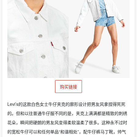
购买链接
Levi’s的这款白色女士牛仔夹克的廓形设计把男友风拿捏得死死
的。但和以往普通牛仔服不同的是，夹克上满满都是精致的刺绣
花朵，瞬间把硬朗的男友风变得柔软温柔了很多。这种永不过时
的宽松牛仔可以和任何单品“和谐相处”，配牛仔裤马丁靴，帅气