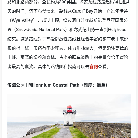
路和北路两部分，全长约为300英里。骑这条线路最起码得抽出4
天的时间，沉下心慢慢来。路线从Cardiff Bay开始，穿过怀伊谷
（Wye Valley），越过山顶，绕过河口并穿越斯诺登尼亚国家公
园（Snowdonia National Park）和寒武纪山脉一直到Holyhead
结束。这条路线对于热爱挑战性路线且经验丰富的骑车老手来说
很值得一试，虽然有不少爬坡，体力消耗较大，但是沿途高耸的
山峰、葱笼的绿谷和森林、古老的驿车道路上的美景会给予冒险
者最高的嘉奖。具体的路线图和指南可以去
官网
查看。
滨海公园 | Millennium Coastal Path（难度：简单）