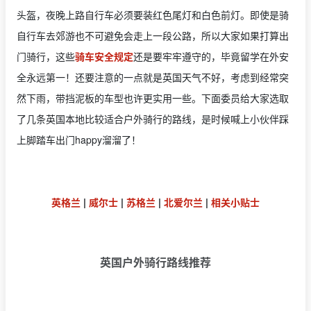
头盔，夜晚上路自行车必须要装红色尾灯和白色前灯。即使是骑
自行车去郊游也不可避免会走上一段公路，所以大家如果打算出
门骑行，这些
骑车安全规定
还是要牢牢遵守的，毕竟留学在外安
全永远第一！还要注意的一点就是英国天气不好，考虑到经常突
然下雨，带挡泥板的车型也许更实用一些。下面委员给大家选取
了几条英国本地比较适合户外骑行的路线，是时候喊上小伙伴踩
上脚踏车出门happy溜溜了！
英格兰
|
威尔士
|
苏格兰
|
北爱尔兰
|
相关小贴士
英国户外骑行路线推荐