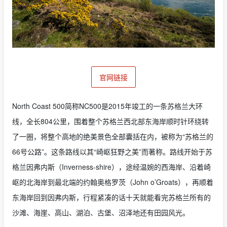
官网链接
North Coast 500简称NC500是2015年竣工的一条苏格兰大环
线，全长804公里，围着整个苏格兰西北部东海岸顺时针环绕转
了一圈，将整个高地的绝美景色全部囊括在内，被称为“苏格兰的
66号公路”。这条路线以其“崎岖狂野之美”而著称。路线开始于苏
格兰因弗内斯（Inverness-shire），途经温婉的西海岸、沿着崎
岖的北海岸到最北端的约翰奥格罗茨（John o’Groats），再顺着
东海岸回到因弗内斯，行程紧凑的话十天就能看完苏格兰所有的
沙滩、海崖、高山、湖泊、古堡、沼泽地还有田园风光。