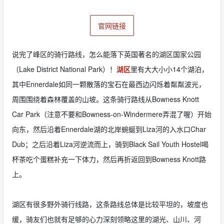
官网链接
说完了峰区的骑行路线，怎么能落下英国著名的湖区国家公园
（Lake District National Park）！
湖区
里有大大小小14个湖泊，
其中Ennerdale如同一颗散落的宝石在最西边闪烁着粼粼波光，
周围围绕着森林覆盖的山坡。这条骑行路线从Bowness Knott
Car Park（注意不要和Bowness-on-Windermere弄混了喔）开始
向东，然后沿着Ennerdale湖的北岸蜿蜒到Liza河的入水口Char
Dub；之后沿着Liza河逆流而上，骑到Black Sail Youth Hostel喝
杯茶吃个蛋糕补充一下体力，然后再折返回到Bowness Knott路
上。
湖区有很多野外骑行线路，这条路线总体是比较平坦的，坡度也
缓，骑友们也就有足够的心力深刻领略这里的湖光、山川、河