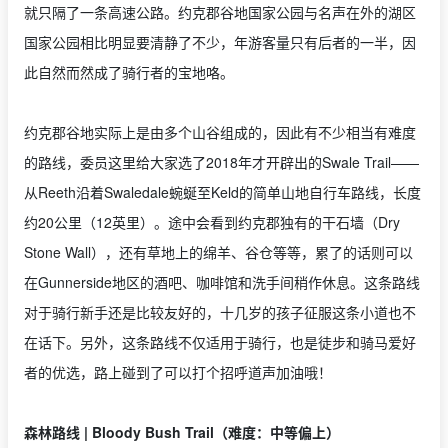
就只隔了一条高速公路。约克郡谷地国家公园与名声在外的湖区
国家公园相比明显要清静了不少，年游客量只有后者的一半，因
此自然而然成了骑行者的宝地咯。
约克郡谷地实际上是由多个山谷组成的，因此有不少相当有难度
的路线，委员这里给大家选了2018年才开辟出的Swale Trail——
从Reeth沿着Swaledale蜿蜒至Keld的简单山地自行车路线，长度
约20公里（12英里）。途中会看到约克郡独有的干石墙（Dry
Stone Wall），还有草地上的绵羊、谷仓等等，累了的话则可以
在Gunnerside地区的酒吧、咖啡馆和洗手间稍作休息。这条路线
对于骑行新手还是比较友好的，十几岁的孩子征服这条小道也不
在话下。另外，这条路线不仅适用于骑行，也是徒步和骑马爱好
者的优选，路上碰到了可以打个招呼道声加油哦！
森林路线 | Bloody Bush Trail（难度：中等偏上）