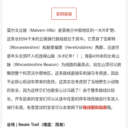
官网链接
莫尔文丘陵（Malvern Hills）是英格兰中部地区的一大片旷野，
这条长约56千米的丘陵骑行路线就位于其中。它贯穿了伍斯特
（Worcestershire）和赫里福德（Herefordshire）两郡，沿途尽
是年头长到吓人的连绵山脉（6.8亿年！）；海拔435米的比肯山
脉（Worcestershire Beacon）为线路的最高点，站在山顶可以俯
瞰到整个科茨沃尔德地区。这条路线是骑车和骑马专用道，因此
不必担心机动车带来的危险，这其实也考虑到了当地野生小动物
的安全，因为这样它们也能安心过马路了！由于整条路线比较
长，开车前来的宝宝们可以从途中任意的停车场改骑自行车进入
骑行车道，有意尝试的宝宝可以去官网下好
路线图和指南
哦。
谷地 | Swale Trail（难度：简单）