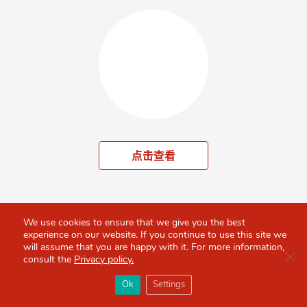
点击查看
We use cookies to ensure that we give you the best
experience on our website. If you continue to use this site we
will assume that you are happy with it. For more information,
Clo
consult the
Privacy policy.
×
Red Scarf
打开APP
Ok
Settings
你必备的英国指南