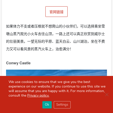
官网链接
如果体力不支或者压根就不想爬山的小伙伴们，可以选择乘坐雪
墩山蒸汽观光小火车去往山顶，一路上还可以真正欣赏到威尔士
的壮丽美景。一望无际的平原、蓝天白云、山川湖泊，坐在不费
力又可以看风景的蒸汽火车上，治愈满分！
Conwy Castle
We use cookies to ensure that we give you the best
experience on our website. If you continue to use this site we
will assume that you are happy with it. For more information,
Clo
consult the
Privacy policy.
×
Red Scarf
打开APP
Ok
Settings
你必备的英国指南