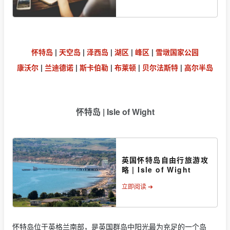
怀特岛
|
天空岛
|
泽西岛
|
湖区
|
峰区
|
雪墩国家公园
康沃尔
|
兰迪德诺
|
斯卡伯勒
|
布莱顿
|
贝尔法斯特
|
高尔半岛
怀特岛 | Isle of Wight
英国怀特岛自由行旅游攻
略 | Isle of Wight
立即阅读 ➔
怀特岛位于英格兰南部，是英国群岛中阳光最为充足的一个岛