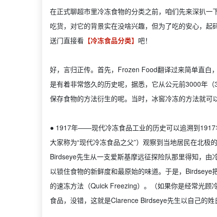
在正式聊超市里冷冻食物的分类之前，咱们先来深扒一
吃货，对它的背景实在没啥兴趣，但为了吃的安心，起
送门直接看
【冷冻食品分类】
吧！
好，言归正传。首先，Frozen Food翻译过来简单
是有着非常悠久的历史呢，据悉，它从公元前3000年（
保存食物的方法衍生的呢。当时，冰窖冷冻的方法就可
● 1917年——现代冷冻食品工业的历史可以追溯到1917年
大家称为“现代冷冻食品之父”）观察到当地居民在北极
Birdseye先生从一支爱斯基摩远征探险队那里得知，
以锁住食物的新鲜度和最原始的味道。于是，Birdse
的速冻方法（Quick Freezing）。（如果你是经常光
食品，没错，这就是Clarence Birdseye先生以自