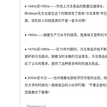
● 1940s至1950s——市场上冷冻食品的数量迅速增长，
Birdseye先生也是在这个时期发现了原来“冷冻食物
面，领先别人的程度真的不是一星半点啊！
● 1960s——随着生产力水平的提高，既美味又营养
● 1970s至1980s——在70年代期间，冷冻食品
披萨和冷冻甜点。随着当时冰箱的日益普及，冷冻食品成
应了公众的需求，提供了品种更多样的的速冻食品。
● 2000s至今日——也许随着名厨和烹饪作家的出现
在大学的时候也一度被身边的小伙伴叮嘱：“不要总是吃
您接着往下看嘞！
【Reference】