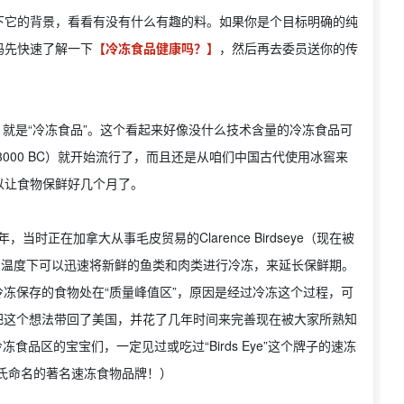
下它的背景，看看有没有什么有趣的料。如果你是个目标明确的纯
码先快速了解一下
【冷冻食品健康吗？】
，然后再去委员送你的传
直白，就是“冷冻食品”。这个看起来好像没什么技术含量的冷冻食品可
3000 BC）就开始流行了，而且还是从咱们中国古代使用冰窖来
以让食物保鲜好几个月了。
，当时正在加拿大从事毛皮贸易的Clarence Birdseye（现在被
的温度下可以迅速将新鲜的鱼类和肉类进行冷冻，来延长保鲜期。
由冷冻保存的食物处在“质量峰值区”，原因是经过冷冻这个过程，可
ye把这个想法带回了美国，并花了几年时间来完善现在被大家所熟知
顾冷冻食品区的宝宝们，一定见过或吃过“Birds Eye”这个牌子的速冻
己的姓氏命名的著名速冻食物品牌！）