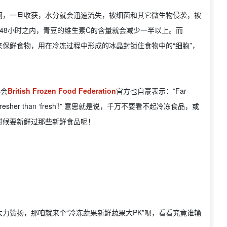
之间，一旦收获，水分就会迅速流失，被细菌和其它微生物侵袭，被
24到48小时之内，青豆的维生素C的含量就会减少一半以上。而
过快速冷冻来保鲜食物，用在冷冻过程中形成的冰晶封锁住食物中的“细胞”，
协会
British Frozen Food Federation
官方也自豪表示：”Far
od is often fresher than ‘fresh’!” 意思就是说，千万不要看不起冷冻食品，或
时候要新鲜过那些新鲜食品呢！
力赞扬，那咱就来个“冷冻蔬果新鲜蔬果大PK”呗，看看究竟谁输