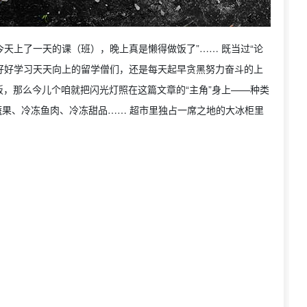
，“今天上了一天的课（班），晚上真是懒得做饭了”…… 既当过“论
是好好学习天天向上的留学僧们，还是每天起早贪黑努力奋斗的上
，那么今儿个咱就把闪光灯照在这篇文章的“主角”身上——种类
冷冻蔬果、冷冻鱼肉、冷冻甜品…… 超市里独占一席之地的大冰柜里