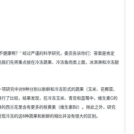
不健康啊？” 经过严谨的科学研究，委员告诉你们：答案是肯定
品我们先将重点放在冷冻蔬果、冷冻鱼肉类上面，冰淇淋和冷冻甜
14年的一项研究中对8种分别以新鲜和冷冻形式的蔬果（玉米、花椰菜、
进行了比较，结果发现，在冷冻玉米、青豆和蓝莓中，维生素C的
的西兰花里含有更多的核黄素（维生素B2）。除此之外，研究
发现冷冻的这8种蔬果和新鲜的相比并没有很大的区别。