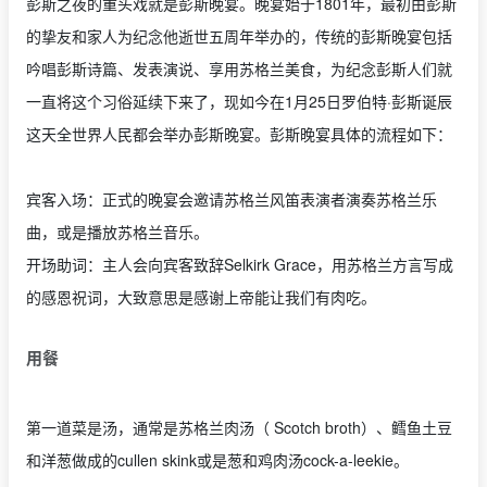
彭斯之夜的重头戏就是彭斯晚宴。晚宴始于1801年，最初由彭斯
的挚友和家人为纪念他逝世五周年举办的，传统的彭斯晚宴包括
吟唱彭斯诗篇、发表演说、享用苏格兰美食，为纪念彭斯人们就
一直将这个习俗延续下来了，现如今在1月25日罗伯特·彭斯诞辰
这天全世界人民都会举办彭斯晚宴。彭斯晚宴具体的流程如下：
宾客入场：正式的晚宴会邀请苏格兰风笛表演者演奏苏格兰乐
曲，或是播放苏格兰音乐。
开场助词：主人会向宾客致辞Selkirk Grace，用苏格兰方言写成
的感恩祝词，大致意思是感谢上帝能让我们有肉吃。
用餐
第一道菜是汤，通常是苏格兰肉汤（ Scotch broth）、鳕鱼土豆
和洋葱做成的cullen skink或是葱和鸡肉汤cock-a-leekie。