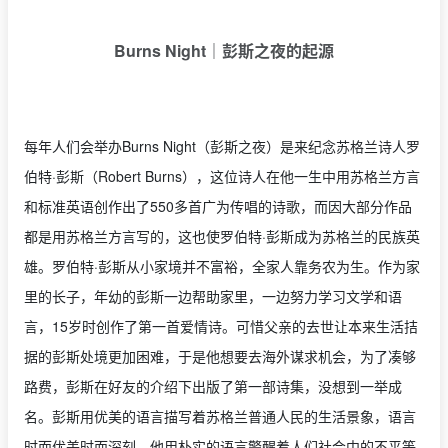
Burns Night｜彭斯之夜的起源
每年人们会举办Burns Night（彭斯之夜）是来纪念苏格兰诗人罗
伯特·彭斯（Robert Burns），这位诗人在他一生中用苏格兰方言
和标准英语创作出了550多首广为传唱的诗歌，而因大部分作品
都是用苏格兰方言写的，这也使罗伯特·彭斯成为苏格兰的民族英
雄。罗伯特·彭斯从小家境并不富裕，全家人靠务农为生。作为家
里的长子，年幼的彭斯一边帮助家里，一边努力学习文学和语
言，15岁时创作了第一首爱情诗。可惜父亲的去世让本来生活拮
据的彭斯处境更加困难，于是他想要去海外谋求机会，为了凑够
路费，彭斯在好友的介绍下出版了第一部诗集，没想到一举成
名。彭斯用优美的语言描写着苏格兰普通人民的生活景象，语言
时而优美时而深刻，他用朴实的语言警醒着人们社会中的不平等