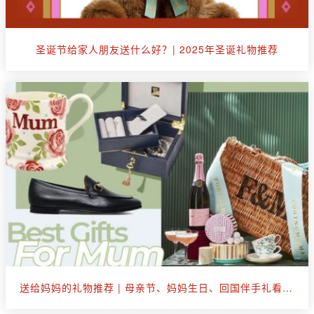
圣诞节给家人朋友送什么好？| 2025年圣诞礼物推荐
送给妈妈的礼物推荐 | 母亲节、妈妈生日、回国伴手礼看这篇就够了