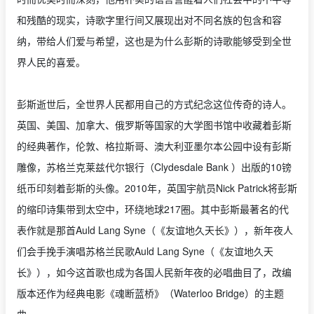
和残酷的现实，诗歌字里行间又展现出对不同名族的包含和容
纳，带给人们爱与希望，这也是为什么彭斯的诗歌能够受到全世
界人民的喜爱。
彭斯逝世后，全世界人民都用自己的方式纪念这位传奇的诗人。
英国、美国、加拿大、俄罗斯等国家的大学图书馆中收藏着彭斯
的经典著作，伦敦、格拉斯哥、澳大利亚墨尔本公园中设有彭斯
雕像，苏格兰克莱兹代尔银行（Clydesdale Bank ）出版的10镑
纸币印刻着彭斯的头像。2010年，英国宇航员Nick Patrick将彭斯
的缩印诗集带到太空中，环绕地球217圈。其中彭斯最著名的代
表作就是那首Auld Lang Syne（《友谊地久天长》），新年夜人
们会手挽手演唱苏格兰民歌Auld Lang Syne（《友谊地久天
长》），如今这首歌也成为各国人民新年夜的必唱曲目了，改编
版本还作为经典电影《魂断蓝桥》（Waterloo Bridge）的主题