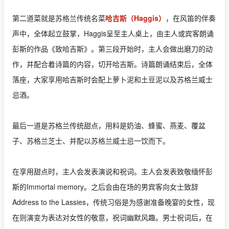
第二道菜就是苏格兰传统名菜
哈吉斯（Haggis）
，在风笛的伴奏
声中，全体起立鼓掌，Haggis呈至主人桌上，由主人或宾客朗诵
彭斯的作品《致哈吉斯》。第三段开始时，主人会做出磨刀的动
作，并配合着诗篇的内容，切开哈吉斯。诗篇朗诵结束后，全体
落座，大家享用哈吉斯时会配上萝卜泥和土豆泥以及苏格兰威士
忌酒。
最后一道是苏格兰传统甜点，用料是奶油、蜂蜜、燕麦、覆盆
子、苏格兰芝士、并配以苏格兰威士忌一饮而下。
在享用甜点时，主人会发表演说和祝词。主人会发表致敬缅怀彭
斯的Immortal memory。之后会由在场的男宾客向女士致辞
Address to the Lassies，传统习俗是为感谢准备晚宴的女性，现
在则演变为表达对女性的敬意，祝词幽默风趣。男士祝词后，在