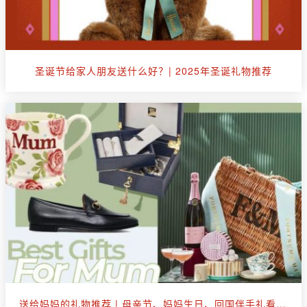
圣诞节给家人朋友送什么好？| 2025年圣诞礼物推荐
送给妈妈的礼物推荐 | 母亲节、妈妈生日、回国伴手礼看这篇就够了