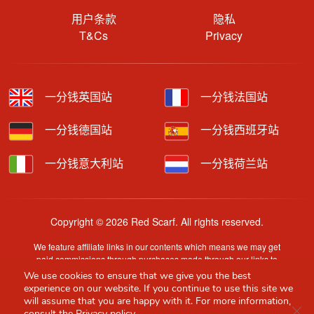
用户条款
隐私
T&Cs
Privacy
一分钱英国站
一分钱法国站
一分钱德国站
一分钱西班牙站
一分钱意大利站
一分钱荷兰站
Copyright © 2026 Red Scarf. All rights reserved.
We feature affiliate links in our contents which means we may get
paid commissions through purchases made through our links to
retailer sites.
We use cookies to ensure that we give you the best
Content is provided by users, brands or merchants. Some
experience on our website. If you continue to use this site we
information may have been generated by AI and is provided for
will assume that you are happy with it. For more information,
Clo
guidance only. Accuracy and availability may change without prior
consult the
Privacy policy.