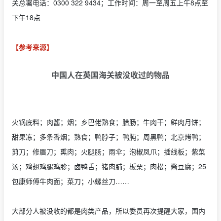
关总署电话：0300 322 9434；工作时间：周一至周五上午8点至
下午18点
【参考来源】
中国人在英国海关被没收过的物品
火锅底料；肉酱；烟；乡巴佬熟食；腊肠；牛肉干；鲜肉月饼；
甜果冻；多条香烟；熟食；鸭脖子；鸭肫；周黑鸭；北京烤鸭；
剪刀；修眉刀；熏肉；火腿肠；雨伞；泡椒凤爪；插线板；紫菜
汤；鸡翅鸡腿鸡胗；卤鸭舌；猪肉脯；板栗；肉松；酱豆腐；25
包康师傅牛肉面；菜刀；小螺丝刀……
大部分人被没收的都是肉类产品，所以委员再次提醒大家，国内