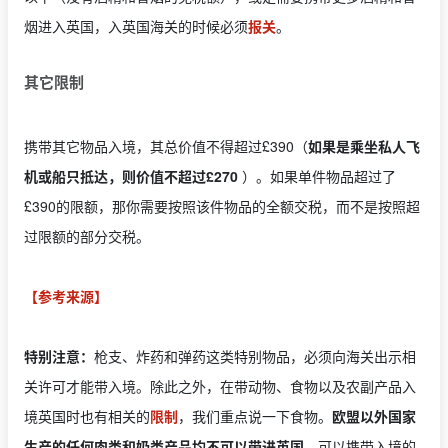
烟进入英国，入英国海关的时候必须
报关
。
其它限制
携带其它物品入境，其总价值不得超过£390（
如果是乘坐私人飞
机或船只抵达，则价值不超过£270
）。如果单件物品超过了
£390的限额，那你需要按照该件物品的全额交税，而不是按照超
过限额的部分交税。
【参考来源】
特别注意：
枪支、炸药和弹药这类特别物品，必须向海关出示相
关许可才能带入境。除此之外，在带动物、食物以及农副产品入
境英国时也有相关的
限制
，我们重点说一下食物。
欧盟以外国家
生产的任何肉类和奶类产品均不可以带进英国
，可以携带入境的