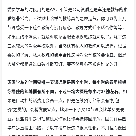
委员学车的时候用的是AA，不管是公司资质还是车还是教练的素
质都非常高。不过摊上啥样的教练真的是碰运气，你可以先上几
节课感受一下这个教练有没有耐心、教导方式适不适合你等等，
如果真的不满意，就及时联系客服要求换教练就可以了。除了这
三家较大的驾驶学校以外，当然还有私人的教练可以选择。根据
委员的了解，私人教练的费用会比这种驾驶学校的要便宜，但是
大部分都是通过口碑才敢预订，要不然真心不知道谁交的好。
英国学车的时间安排一节课通常是两个小时，每小时的费用根据
你居住的邮编而有所不同，不过平均大概是每小时27镑左右
。如
果是自动挡的话费用会高一点，但是在线预订经常会有“打包
价”之类的，会稍微便宜点，比如一下子买10节课会比单买更便
宜。这些费用是包括教练来你家接你再送你回来的，因为在英国
学车是直接上马路，所以车接车送这点很人性化，不用担心像国