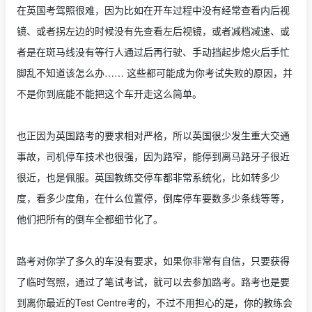
在英国考驾照很难，因为比如在开车过程中没有经常查看内后视
镜、或者拐左边的时候没有先查看左后视镜，或者减档减速、或
者是在斑马线没有等行人通过后再行驶、手动挡起步熄火后手忙
脚乱不知道该怎么办…… 这些都可能成为你考试失败的原因，并
不是你到底能不能把这个车开走这么简单。
也正因为英国路考的要求相对严格，所以英国很少发生重大交通
事故，司机停车技术也很强，因为路窄，能停到离马路牙子很近
很近，也是佩服。英国教练交停车都非常系统化，比如转多少
度，看多少度角，在什么位置停，倒库停车要数多少条线等等，
他们把所有的倒车全都细节化了。
路考对你学了多久的车没有要求，如果你非常有自信，只要获得
了临时驾照，通过了笔试考试，就可以去参加路考。路考也是要
到离你最近的Test Centre考的，不过不用担心的是，你的教练会