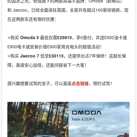
的国货之光，奇瑞旗下的两款高端子品牌：Omoda（欧萌达）
和 Jaecoo，已经全面进驻英国，全英共有超过100家经销商，现
在这两款车还有限时优惠：
⭐️购买
Omoda 5
最低仅需
£25915
，享0首付，并送£500油卡或
£900电卡或安装价值£900家用充电头的超值活动！
⭐️购买
Jaecoo 7
低至
£30115
，还提供长达7年保修！这超长保
障，直接安心加倍，还能间接省下一大笔！
感兴趣想要试驾的宝子，可以直接
点击链接
，预约试驾！