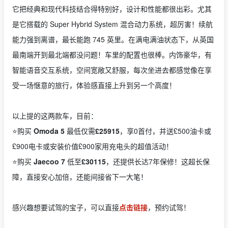
它把经典和现代科技结合得特别好，设计和性能都很出彩。尤其
是它搭载的 Super Hybrid System 混合动力系统，超厉害！续航
能力强到离谱，最长能跑 745 英里。在满电满油状态下，从英国
最南端开到最北端都没问题！车里的配置也很棒。内饰豪华，有
智能语音交互系统，空间宽敞又舒服，每次坐进去都感觉像在享
受一场惬意的旅行，体验感直接上升到另一个高度！
以上提的这两款车，目前：
⭐️购买
Omoda 5
最低仅需
£25915
，享0首付，并送£500油卡或
£900电卡或安装价值£900家用充电头的超值活动！
⭐️购买
Jaecoo 7
低至
£30115
，还提供长达7年保修！这超长保
障，直接安心加倍，还能间接省下一大笔！
感兴趣想要试驾的宝子，可以直接
点击链接
，预约试驾！