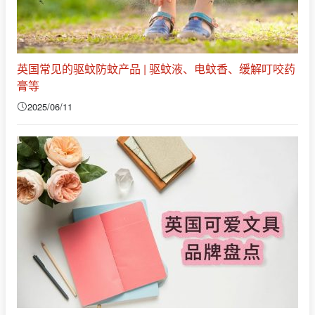
英国常见的驱蚊防蚊产品 | 驱蚊液、电蚊香、缓解叮咬药
膏等
2025/06/11