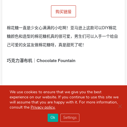
购买链接
棉花糖一直是少女心满满的小吃啊！亚马逊上这款可以DIY棉花
糖颜色和造型的棉花糖机真的很可爱，男生们可以入手一个给自
己可爱的女盆友做棉花糖呀，真是甜死了呢！
巧克力瀑布机｜
Chocolate Fountain
We use cookies to ensure that we give you the best
experience on our website. If you continue to use this site we
will assume that you are happy with it. For more information,
Clo
consult the
Privacy policy.
×
Red Scarf
打开APP
Ok
Settings
你必备的英国指南