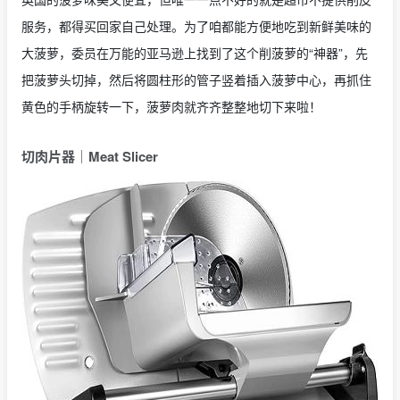
服务，都得买回家自己处理。为了咱都能方便地吃到新鲜美味的
大菠萝，委员在万能的亚马逊上找到了这个削菠萝的“神器”，先
把菠萝头切掉，然后将圆柱形的管子竖着插入菠萝中心，再抓住
黄色的手柄旋转一下，菠萝肉就齐齐整整地切下来啦！
切肉片器｜Meat Slicer