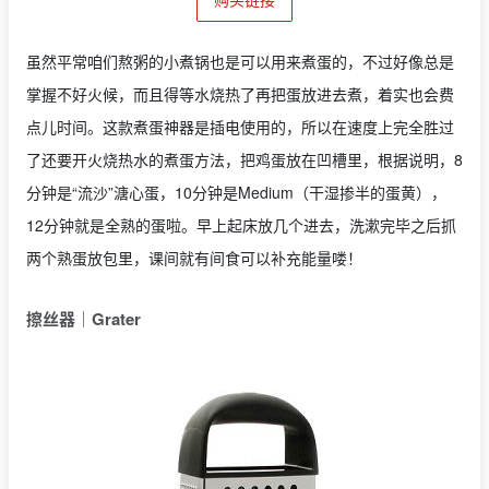
虽然平常咱们熬粥的小煮锅也是可以用来煮蛋的，不过好像总是
掌握不好火候，而且得等水烧热了再把蛋放进去煮，着实也会费
点儿时间。这款煮蛋神器是插电使用的，所以在速度上完全胜过
了还要开火烧热水的煮蛋方法，把鸡蛋放在凹槽里，根据说明，8
分钟是“流沙”溏心蛋，10分钟是Medium（干湿掺半的蛋黄），
12分钟就是全熟的蛋啦。早上起床放几个进去，洗漱完毕之后抓
两个熟蛋放包里，课间就有间食可以补充能量喽！
擦丝器｜Grater