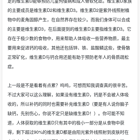
足的维生素D能够预防儿童佝偻病和成人骨软化症。维生素D家族
的主要成员是维生素D2和维生素D3。维生素D2是紫外线照射植
物中的麦角固醇产生，在自然界存在较少。而我们身体可以合成
的主要是维生素D3，在后面提到的维生素D主要指维生素D3。它
存在于极少数的食物中，用来帮助人体吸收一些营养物质，最主
要用来促进钙的吸收，其他还包括锌、铁、盐酸鳞这些，使骨骼
正常矿化，维生素D与钙合用还能有助于预防老年人的骨质疏松
症。
上一段是不是看着有点累？呜呜，可想而知我调查真的很辛苦。
不过大家可以这么理解，如果没有维生素D，钙是不会被人体吸
收的，所以补钙的同时也需要补充维生素D（要是有人说你脑子
缺钙，先别伤心，你说不定只是缺维生素D！）。你可能不知
道，人体获取的维生素D只有其中的极小一部分是从食物中获
得，剩下超过90%的维生素D都是由阳光紫外线照射到皮肤时在