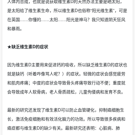
人体内合成，也就是说获取维生素D的天然办法主要是晒太阳，
是太阳给了维生素生命，所以维生素D也俗称“阳光维生素”，可是
在英国……你懂的……太阳……阳光是神马？我只知道阴天狂风
和暴雨。
★缺乏维生素D的症状
因为维生素D主要用来促进钙的吸收，所以缺乏维生素D的症状也
就是缺钙（听着咋像骂人呢？）的症状。轻微的症状会感觉疲劳
和肌肉疼痛；中度的症状会导致骨头疼痛导致行动不便；重度就
会导致成年人软骨病，老人骨质疏松，儿童佝偻病和发育不良。
最新的研究还发现了维生素D可以防止血管硬化，抑制癌细胞生
长，激活免疫细胞和有效活化脑力的功效。所以导致很多疾病和
癌症都与维生素D的缺少有关。最新研究还表明：心脏病、肺