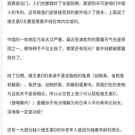
就算是出门，人们也都做好了全面防晒，那遮阳伞可是咱们中国
人的专利，这导致我们皮肤接受到的紫外线少了很多，上面说了
维生素D主要是靠紫外线在体内合成的。
中国的一些地区污染太过严重，最近愈演愈烈的雾霾天气也是原
因之一，都快伸手不见五指了，哪里还有阳光？紫外线都被雾霾
挡住了。
除了日晒，维生素D的来源于富含脂肪的鱼类（如鲑鱼、金枪鱼
和鲭鱼）、鱼肝油、动物肝脏、奶酪和蛋黄中。而我们吃的食物
与这些并不是很相近，所以从饮食上很少可以获取维生素D，
（搜嘚撕内！）委媛似乎有点理解为何日本人平均寿命比较长，
深海鱼一定是功臣！
还有一大部分缺少维生素D的中老年人是因为随着年龄的增长，