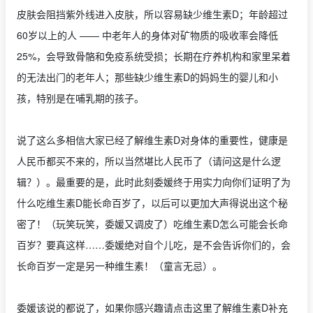
皮肤会阻挡紫外线进入皮肤，所以容易缺少维生素D；年龄超过
60岁以上的人 —— 中老年人的身体对矿物质的吸收率会降低
25%，会导致骨骼和免疫系统受损；长期在疗养机构和家里呆着
的无法出门的老年人；那些缺少维生素D的妈妈生的婴儿和小
孩，特别是在哺乳期的孩子。
说了这么多相信大家已经了解维生素D对身体的重要性，健康是
人民币都买不来的，所以当然堪比人民币了（请问这是什么逻
辑？）。最重要的是，此时此刻委媛终于用实力向你们证明了为
什么吃维生素D能长命百岁了，以后可以更加大声得说出这个秘
密了！（玩笑玩笑，委媛又调皮了）吃维生素D怎么可能会长命
百岁？要真这样……委媛绝对自个儿吃，是不会告诉你们的，会
长命百岁一定是另一种维生素！（童言无忌）。
委媛该说的都说了，如果你感兴趣请点击这里了解维生素D补充