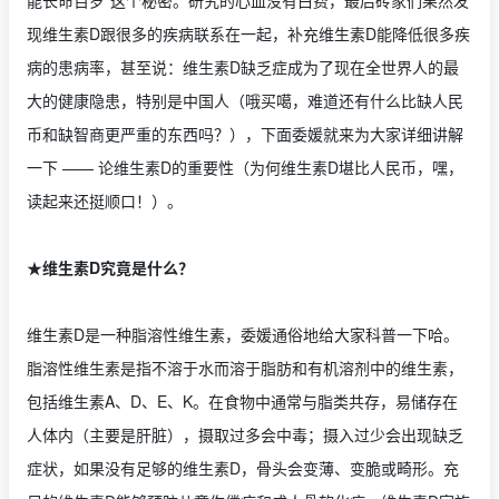
能长命百岁”这个秘密。研究的心血没有白费，最后砖家们果然发
现维生素D跟很多的疾病联系在一起，补充维生素D能降低很多疾
病的患病率，甚至说：维生素D缺乏症成为了现在全世界人的最
大的健康隐患，特别是中国人（哦买噶，难道还有什么比缺人民
币和缺智商更严重的东西吗？），下面委媛就来为大家详细讲解
一下 —— 论维生素D的重要性（为何维生素D堪比人民币，嘿，
读起来还挺顺口！）。
★维生素D究竟是什么？
维生素D是一种脂溶性维生素，委媛通俗地给大家科普一下哈。
脂溶性维生素是指不溶于水而溶于脂肪和有机溶剂中的维生素，
包括维生素A、D、E、K。在食物中通常与脂类共存，易储存在
人体内（主要是肝脏），摄取过多会中毒；摄入过少会出现缺乏
症状，如果没有足够的维生素D，骨头会变薄、变脆或畸形。充