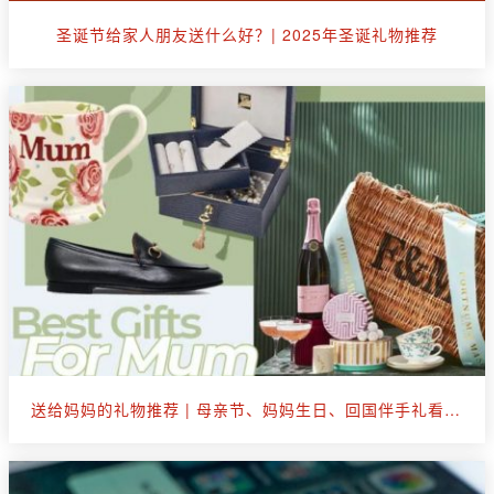
圣诞节给家人朋友送什么好？| 2025年圣诞礼物推荐
送给妈妈的礼物推荐 | 母亲节、妈妈生日、回国伴手礼看这篇就够了