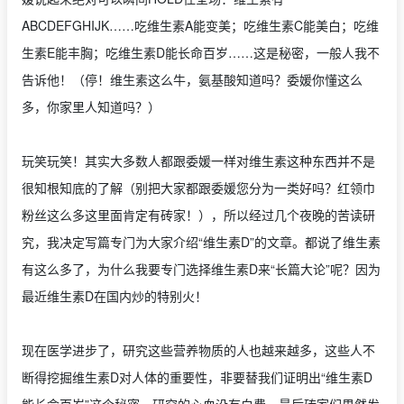
ABCDEFGHIJK……吃维生素A能变美；吃维生素C能美白；吃维
生素E能丰胸；吃维生素D能长命百岁……这是秘密，一般人我不
告诉他！（停！维生素这么牛，氨基酸知道吗？委媛你懂这么
多，你家里人知道吗？）
玩笑玩笑！其实大多数人都跟委媛一样对维生素这种东西并不是
很知根知底的了解（别把大家都跟委媛您分为一类好吗？红领巾
粉丝这么多这里面肯定有砖家！），所以经过几个夜晚的苦读研
究，我决定写篇专门为大家介绍“维生素D”的文章。都说了维生素
有这么多了，为什么我要专门选择维生素D来“长篇大论”呢？因为
最近维生素D在国内炒的特别火！
现在医学进步了，研究这些营养物质的人也越来越多，这些人不
断得挖掘维生素D对人体的重要性，非要替我们证明出“维生素D