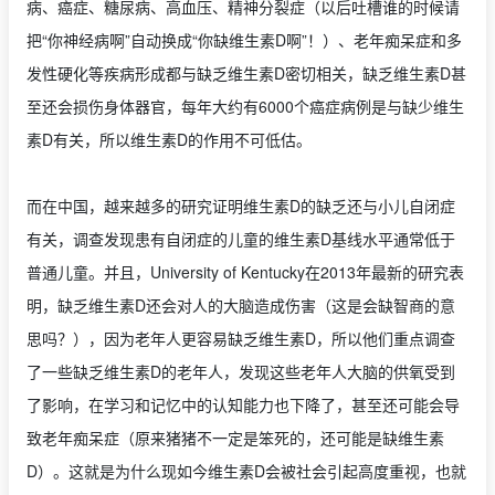
病、癌症、糖尿病、高血压、精神分裂症（以后吐槽谁的时候请
把“你神经病啊”自动换成“你缺维生素D啊”！）、老年痴呆症和多
发性硬化等疾病形成都与缺乏维生素D密切相关，缺乏维生素D甚
至还会损伤身体器官，每年大约有6000个癌症病例是与缺少维生
素D有关，所以维生素D的作用不可低估。
而在中国，越来越多的研究证明维生素D的缺乏还与小儿自闭症
有关，调查发现患有自闭症的儿童的维生素D基线水平通常低于
普通儿童。并且，University of Kentucky在2013年最新的研究表
明，缺乏维生素D还会对人的大脑造成伤害（这是会缺智商的意
思吗？），因为老年人更容易缺乏维生素D，所以他们重点调查
了一些缺乏维生素D的老年人，发现这些老年人大脑的供氧受到
了影响，在学习和记忆中的认知能力也下降了，甚至还可能会导
致老年痴呆症（原来猪猪不一定是笨死的，还可能是缺维生素
D）。这就是为什么现如今维生素D会被社会引起高度重视，也就