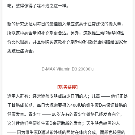
吃，整得像得了啥不治之症一样。
新的研究还证明每日的最佳摄入量应该高于往常建议的摄入量，
所以这种高含量的补充剂更合适。另外，这款维生素D精华的性
价比也很高，并且你购买这款补充剂5%的付款还会捐赠给国家骨
质疏松症协会。
D-MAX Vitamin D3 20000iu
【购买链接】
适用人群有：经常遮盖皮肤或缺少日晒的人；儿童 —— 他们正处
于骨骼成长期，每日大概需要摄入400IU的维生素D来保证骨骼的
健康发育。青少年 —— 20岁左右的青少年骨骼已经发育完全，
这时候他们需要维生素D来帮助新的发育；天生肤色较黑的人
—— 因为维生素D通过紫外线的照射在体内合成，而颜色较黑的