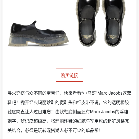
购买链接
寻求穿搭与众不同的宝宝们，快来看看“小马哥”Marc Jacobs这双
鞋吧！抛开经典玛丽珍鞋的宽鞋头和细皮带不说，它的透明橡胶
鞋底简直让人过目难忘！齿状鞋底侧面还有Marc Jacobs的浮雕
刻字，辨识度超级高，将玛丽珍鞋的细腻与军用靴的粗犷风格完
美结合，必须是玩转混搭潮人必不可少的单品啦！