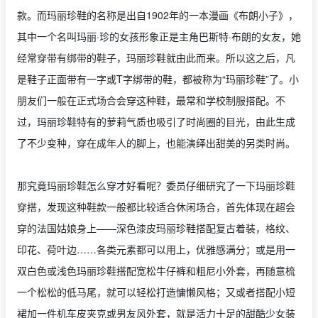
款。而玛丽珍鞋的名称是出自1902年的一本漫画《布朗小子》，
其中一个名叫玛丽·珍的女孩形象正是主角巴斯特·布朗的女友，她
经常穿带有绑带的鞋子，玛丽珍鞋就由此而来。所以这之后，凡
是鞋子正面带有一字或T字绑带的鞋，都被称为“玛丽珍鞋”了。小
朋友们一般在正式场合会穿这种鞋，最常和学校制服搭配。不
过，玛丽珍鞋特有的萝莉气质也吸引了时尚圈的目光，由此生成
了不少变种，穿在成年人的脚上，也能演绎出甜美的另类时尚。
那究竟玛丽珍鞋怎么穿才好看呢？委员仔细研究了一下玛丽珍鞋
穿搭，发现这种鞋款一般都比较适合休闲场合，首先体现在超会
穿的法国姑娘身上——深色漆皮玛丽珍鞋搭配复古着装，格纹、
印花、荷叶边……各类元素都可以用上，优雅感满分；或是用一
双白色或浅色玛丽珍鞋搭配宽松牛仔裤和粗尼小外套，再随意梳
一个松松的低马尾，就可以轻松打造慵懒风格；又或者搭配小短
裙加一件机车皮夹克或男友风外套，就是活力十足的甜酷少女装