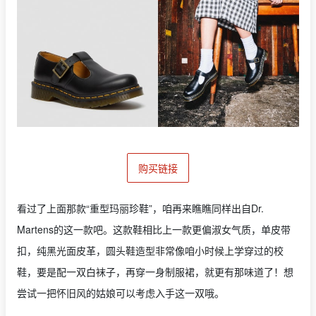
购买链接
看过了上面那款“重型玛丽珍鞋”，咱再来瞧瞧同样出自Dr.
Martens的这一款吧。这款鞋相比上一款更偏淑女气质，单皮带
扣，纯黑光面皮革，圆头鞋造型非常像咱小时候上学穿过的校
鞋，要是配一双白袜子，再穿一身制服裙，就更有那味道了！想
尝试一把怀旧风的姑娘可以考虑入手这一双哦。