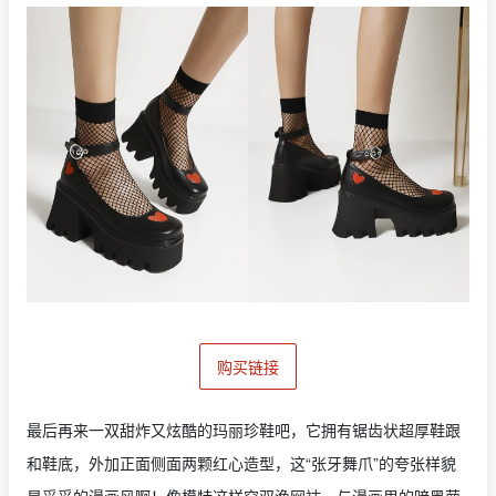
购买链接
最后再来一双甜炸又炫酷的玛丽珍鞋吧，它拥有锯齿状超厚鞋跟
和鞋底，外加正面侧面两颗红心造型，这“张牙舞爪”的夸张样貌
是妥妥的漫画风啊！像模特这样穿双渔网袜，与漫画里的暗黑萝