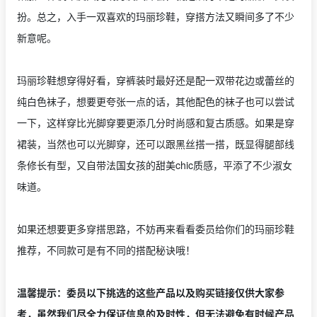
扮。总之，入手一双喜欢的玛丽珍鞋，穿搭方法又瞬间多了不少
新意呢。
玛丽珍鞋想穿得好看，穿裤装时最好还是配一双带花边或蕾丝的
纯白色袜子，想要更夸张一点的话，其他配色的袜子也可以尝试
一下，这样穿比光脚穿要更添几分时尚感和复古质感。如果是穿
裙装，当然也可以光脚穿，还可以跟黑丝搭一搭，既显得腿部线
条修长有型，又自带法国女孩的甜美chic质感，平添了不少淑女
味道。
如果还想要更多穿搭思路，不妨再来看看委员给你们的玛丽珍鞋
推荐，不同款可是有不同的搭配秘诀哦！
温馨提示：委员以下挑选的这些产品以及购买链接仅供大家参
考，虽然我们尽全力保证信息的及时性，但无法避免有时候产品