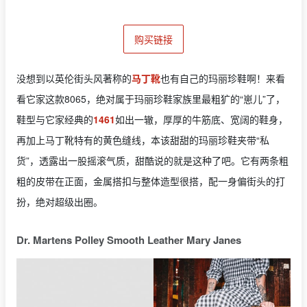
购买链接
没想到以英伦街头风著称的
马丁靴
也有自己的玛丽珍鞋啊！来看
看它家这款8065，绝对属于玛丽珍鞋家族里最粗犷的“崽儿”了，
鞋型与它家经典的
1461
如出一辙，厚厚的牛筋底、宽阔的鞋身，
再加上马丁靴特有的黄色缝线，本该甜甜的玛丽珍鞋夹带“私
货”，透露出一股摇滚气质，甜酷说的就是这种了吧。它有两条粗
粗的皮带在正面，金属搭扣与整体造型很搭，配一身偏街头的打
扮，绝对超级出圈。
Dr. Martens Polley Smooth Leather Mary Janes