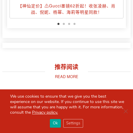
【神仙定价】⚠️Gucci墨镜62折起！收张凌赫、肖
战、倪妮、杨幂、海莉等明星同款！
推荐阅读
READ MORE
We use cookies to ensure that we give you the best
experience on our website. If you continue to use this site we
will assume that you are happy with it. For more information,
Clo
consult the
Privacy policy.
×
Red Scarf
打开APP
Ok
Settings
你必备的英国指南