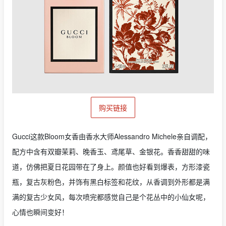
购买链接
Gucci这款Bloom女香由香水大师Alessandro Michele亲自调配，
配方中含有双瓣茉莉、晚香玉、鸢尾草、金银花。香香甜甜的味
道，仿佛把夏日花园带在了身上。颜值也好看到爆表，方形漆瓷
瓶，复古灰粉色，并饰有黑白标签和花纹，从香调到外形都是满
满的复古少女风，每次喷完都感觉自己是个花丛中的小仙女呢，
心情也瞬间变好！