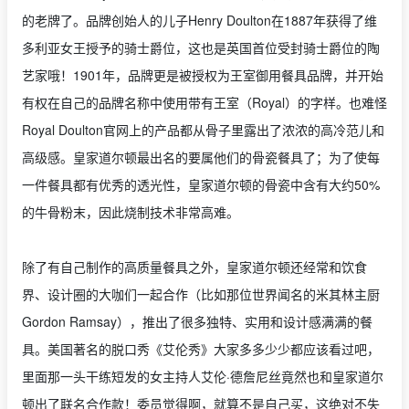
的老牌了。品牌创始人的儿子Henry Doulton在1887年获得了维
多利亚女王授予的骑士爵位，这也是英国首位受封骑士爵位的陶
艺家哦！1901年，品牌更是被授权为王室御用餐具品牌，并开始
有权在自己的品牌名称中使用带有王室（Royal）的字样。也难怪
Royal Doulton官网上的产品都从骨子里露出了浓浓的高冷范儿和
高级感。皇家道尔顿最出名的要属他们的骨瓷餐具了；为了使每
一件餐具都有优秀的透光性，皇家道尔顿的骨瓷中含有大约50%
的牛骨粉末，因此烧制技术非常高难。
除了有自己制作的高质量餐具之外，皇家道尔顿还经常和饮食
界、设计圈的大咖们一起合作（比如那位世界闻名的米其林主厨
Gordon Ramsay），推出了很多独特、实用和设计感满满的餐
具。美国著名的脱口秀《艾伦秀》大家多多少少都应该看过吧，
里面那一头干练短发的女主持人艾伦·德詹尼丝竟然也和皇家道尔
顿出了联名合作款！委员觉得啊，就算不是自己买，这绝对不失