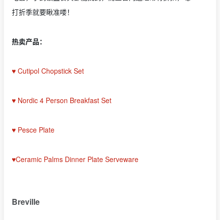
打折季就要瞅准喽！
热卖产品：
♥ Cutipol Chopstick Set
♥ Nordic 4 Person Breakfast Set
♥ Pesce Plate
♥Ceramic Palms Dinner Plate Serveware
Breville