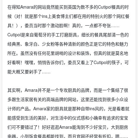
在得知Amara的网站竟然能买到英国为数不多的Cutipol餐具的时
候（对！就是那个ins上美食博主们都在用的特别火的那个网红餐
具！），委员当时那个激动脸啊！真的，一点都不夸张……
Cutipol是来自葡萄牙的手工打磨厨具，细长的餐具尾部清一色的
经典黑、象牙白、少女粉等各种清新的颜色正是它的特色和魅力
所在。虽然没有任何花里胡哨的设计和装饰，但真的就是莫名地
好看啊！嘿嘿，悄悄告诉你们，委员又看上了Cutipol的筷子，可
能大概又要剁手了……
其实啊，Amara并不是一个专攻厨具的品牌，而是一个集结了很
多跟生活家居有关的高端品牌的网站，这里还能找到很多小众设
计师的产品。Amara家的厨具就是那种自带ins风的，光是看着就
能感受到生活的美好，对生活中的仪式感和小确幸有追求的宝宝
们可不要错过了！好好逛逛Amara能淘到不少好宝贝，大到厨房
电器，小到饭盒餐具都能找到，而且官网还经常有折扣，嗯……