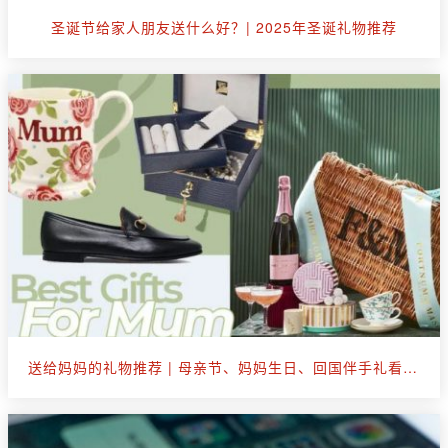
圣诞节给家人朋友送什么好？| 2025年圣诞礼物推荐
送给妈妈的礼物推荐 | 母亲节、妈妈生日、回国伴手礼看这篇就够了