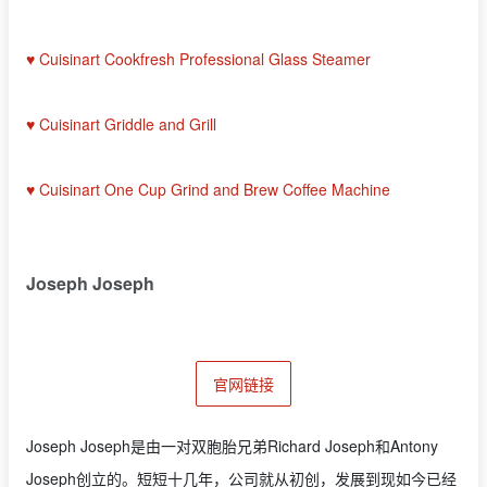
♥ Cuisinart Cookfresh Professional Glass Steamer
♥ Cuisinart Griddle and Grill
♥ Cuisinart One Cup Grind and Brew Coffee Machine
Joseph Joseph
官网链接
Joseph Joseph是由一对双胞胎兄弟Richard Joseph和Antony
Joseph创立的。短短十几年，公司就从初创，发展到现如今已经