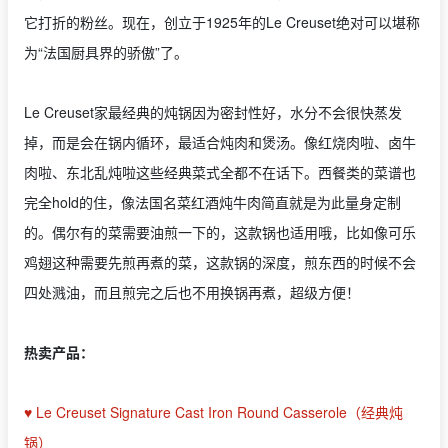
它打折的粉丝。现在，创立于1925年的Le Creuset绝对可以堪称
为“法国厨具界的骄傲”了。
Le Creuset家最经典的炖锅因为密封性好，水分不会很快蒸发
掉，而是会在锅内循环，最适合炖肉和煲汤。像红烧肉啦、卤牛
肉啦、东北乱炖啦这些经典菜式全都不在话下。西餐类的菜谱也
完全hold的住，像法国名菜红酒炖牛肉简直就是为此量身定制
的。偶尔有的菜需要油煎一下的，这款锅也适用哦，比如像可乐
鸡翅这种需要先煎再煮的菜，这款锅的深度，煎东西的时候不会
四处溅油，而且煎完之后也不用换锅再煮，超级方便！
热卖产品：
♥ Le Creuset Signature Cast Iron Round Casserole（经典炖
锅）