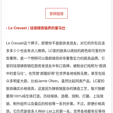
官网链接
• Le Creuset | 珐琅铸铁锅界的爱马仕
Le Creuset这个牌子，即使你不是厨房发烧友，对它的外形应该
多多少少也会有点儿眼熟。LC家的厨具以缤纷的颜色和可爱的外
型著称，是一个明明可以靠颜值但却非要靠实力的厨具品牌。它
家的珐琅铸铁锅在厨房发烧友中有口皆碑，被粉丝们戏称为“厨具
中的爱马仕”，也凭借“颜靓好用”在世界各地吸粉无数，甚至包括
众多明星大厨，比如Jamie Oliver。虽然比起同类产品，LC家的
厨具确实价格很高，这是因为铸铁锅复杂的铸造工艺，每只锅都
要用100%纯生铁打造，历经熔铁、造模、烧制、打磨、上珐琅
层、制作组件以及最后的检验等一系列步骤。不过，即便价格高
昂，它仍然是很多人Wish List上的第一名，世界各地都有在等待