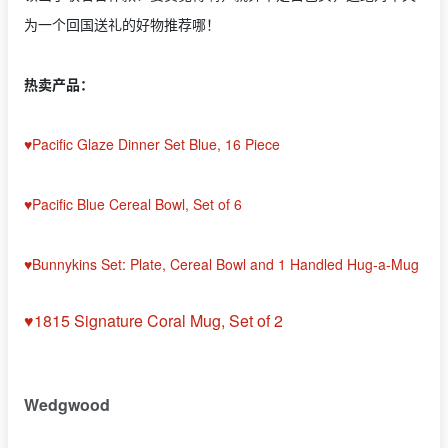
为一个回国送礼的好物推荐哪！
热卖产品：
♥Pacific Glaze Dinner Set Blue, 16 Piece
♥Pacific Blue Cereal Bowl, Set of 6
♥Bunnykins Set: Plate, Cereal Bowl and 1 Handled Hug-a-Mug
♥1815 Signature Coral Mug, Set of 2
Wedgwood