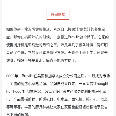
官网链接
如果你是一枚崇尚健康生活、喜欢自己榨果汁/蔬菜汁的养生宝
宝，那你在挑榨汁机的时候，一定见过Breville这个牌子。它家的
便携搅拌机
是
亚马逊的热销之王，近几年几乎被各种博主网红明
星晒了个遍。它的设计本身就很方便。无论是上班上学，还是去
健身，榨好一杯拎着走，简直不能再方便了。
2002年，Breville在美国和加拿大成立分公司之后，一跃成为市场
上主流的厨房小家电品牌。品牌自成立以来，一直秉着“Thought
For Food”的创意理念，为每个使用者生产出更便利的厨房小家
电，产品囊括煎锅、煎饼机器、电水壶、面包机、榨汁机，以及
等等等等，丰富的厨具种类让大家在家里也能轻轻松松地享受自
己下厨的乐趣。