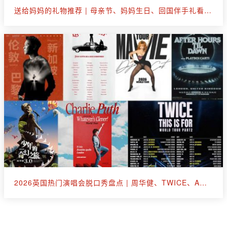
送给妈妈的礼物推荐 | 母亲节、妈妈生日、回国伴手礼看这篇就够了
2026英国热门演唱会脱口秀盘点 | 周华健、TWICE、A妹、断眉、王嘉尔