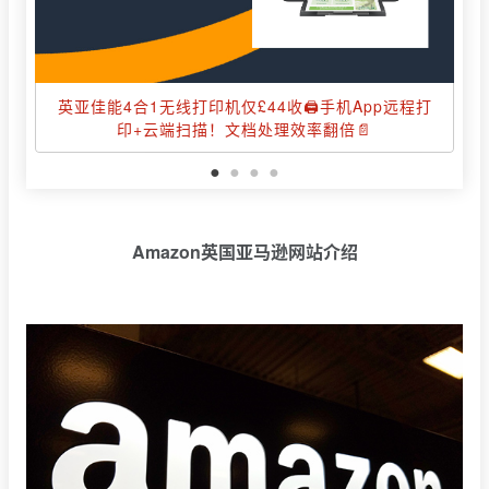
英亚佳能4合1无线打印机仅£44收🖨️手机App远程打
印+云端扫描！文档处理效率翻倍📄
Amazon英国亚马逊网站介绍