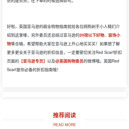
近的提货点，在下单的时候选择即可。
好啦，英国亚马逊的超全购物指南就给各位网购剁手小人精们介
绍到这里喽，另外委员还总结过亚马逊的
20镑以下好物
、
装饰小
物
等合辑，希望帮助大家在亚马逊上开心地买买买！如果想了解
更多更全关于亚马逊的折扣信息，一定要密切关注Red Scarf折扣
页面的
【亚马逊专页】
以及
@英国购物委员
的微博哦。英国Red
Scarf是你必备的折扣指南哦！
推荐阅读
READ MORE