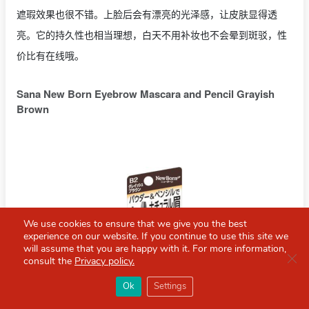
遮瑕效果也很不错。上脸后会有漂亮的光泽感，让皮肤显得透
亮。它的持久性也相当理想，白天不用补妆也不会晕到斑驳，性
价比有在线哦。
Sana New Born Eyebrow Mascara and Pencil Grayish
Brown
We use cookies to ensure that we give you the best
experience on our website. If you continue to use this site we
will assume that you are happy with it. For more information,
Clo
consult the
Privacy policy.
×
Red Scarf
打开APP
Ok
Settings
你必备的英国指南