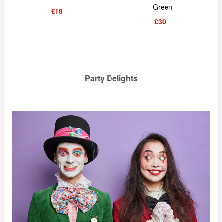
Green
£18
£30
Party Delights