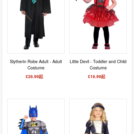
Slytherin Robe Adult - Adult
Little Devil - Toddler and Child
Costume
Costume
£26.99起
£16.99起