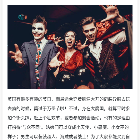
英国有很多有趣的节日，而最适合穿着脑洞大开的奇装异服去玩
去疯的时候，莫过于万圣节啦！不过，身在大腐国，就算平时参
加个街头趴，赶上个狂欢节，或者参加聚会活动，也有的是理由
打扮得“与众不同”。姑娘们可以穿成小天使、小恶魔、小女巫的
样子；男生可以装装超人、海贼或者战士！为了大家都能买到自