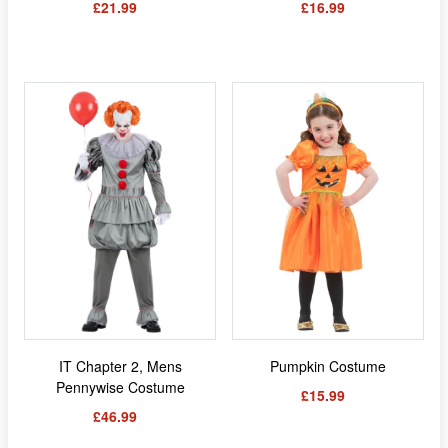
£21.99
£16.99
IT Chapter 2, Mens
Pumpkin Costume
Pennywise Costume
£15.99
£46.99