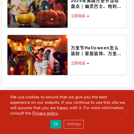
2025年英国万圣节活动
盘点 | 幽灵巴士、哈利波
特片厂黑魔法之旅、鬼魅
立即阅读 ➔
游园会等等
万圣节Halloween怎么
装扮 | 家居装饰、万圣节
服装、妆容推荐
立即阅读 ➔
We use cookies to ensure that we give you the best
experience on our website. If you continue to use this site we
will assume that you are happy with it. For more information,
Clo
consult the
Privacy policy.
推荐阅读
×
Red Scarf
打开APP
Ok
Settings
READ MORE
你必备的英国指南