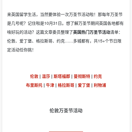
来英国留学生活，当然要体验一次万圣节活动啦！那每年万圣节
是几号呢？记住啦是10月31日。想了解万圣节期间英国各地都有
啥好玩的活动？这篇文章委员整理了
英国热门万圣节活动
清单：
伦敦、爱丁堡、格拉斯哥、约克……多城都有，共15+个节日限
定活动任你挑！
伦敦
|
温莎
|
斯塔福郡
|
曼彻斯特
|
约克
布里斯托
|
牛津
|
格拉斯哥
|
爱丁堡
|
利物浦
伦敦万圣节活动