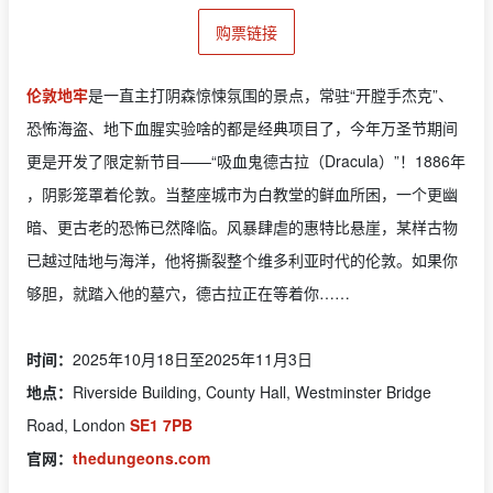
购票链接
伦敦地牢
是一直主打阴森惊悚氛围的景点，常驻“开膛手杰克”、
恐怖海盗、地下血腥实验啥的都是经典项目了，今年万圣节期间
更是开发了限定新节目——“吸血鬼德古拉（Dracula）”！1886年
，阴影笼罩着伦敦。当整座城市为白教堂的鲜血所困，一个更幽
暗、更古老的恐怖已然降临。风暴肆虐的惠特比悬崖，某样古物
已越过陆地与海洋，他将撕裂整个维多利亚时代的伦敦。如果你
够胆，就踏入他的墓穴，德古拉正在等着你……
时间：
2025年10月18日至2025年11月3日
地点：
Riverside Building, County Hall, Westminster Bridge
Road, London
SE1 7PB
官网：
thedungeons.com