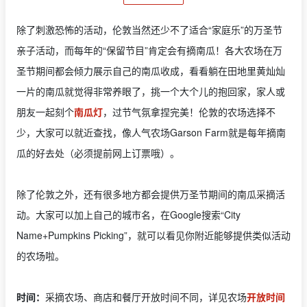
除了刺激恐怖的活动，伦敦当然还少不了适合“家庭乐”的万圣节
亲子活动，而每年的“保留节目”肯定会有摘南瓜！各大农场在万
圣节期间都会倾力展示自己的南瓜收成，看看躺在田地里黄灿灿
一片的南瓜就觉得非常养眼了，挑一个大个儿的抱回家，家人或
朋友一起刻个
南瓜灯
，过节气氛拿捏完美！伦敦的农场选择不
少，大家可以就近查找，像人气农场Garson Farm就是每年摘南
瓜的好去处（必须提前网上订票哦）。
除了伦敦之外，还有很多地方都会提供万圣节期间的南瓜采摘活
动。大家可以加上自己的城市名，在Google搜索“City
Name+Pumpkins Picking”，就可以看见你附近能够提供类似活动
的农场啦。
时间：
采摘农场、商店和餐厅开放时间不同，详见农场
开放时间