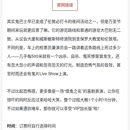
官网链接
其实鬼巴士早已变成了伦敦必打卡的夜间活动之一，但是万圣节
期间来玩就更应景了嘛。它的游览路线和普通的游览大巴别无二
致，从议会大厦和威斯敏斯特修道院到圣保罗大教堂和伦敦塔。
不同的是，车上的检票员兼演员会一路讲着这条路线上死过多少
人——几乎每500米就有一个凶杀、自杀、冤死惨案曾发生，还
有忽大忽小的声调和忽亮忽灭的灯光，制造恐怖气氛的音效，甚
至时而还会有鬼片Live Show上演。
不过比起恐怖感，更多像是一场“借鬼之名”的喜剧表演，让你在
惊吓的同时反应过来哈哈大笑，整个过程大概1个小时15分钟，
不过如果遇到堵车，那你就可以享受“VIP加长版”啦！
时间
：订票时自行选择时间