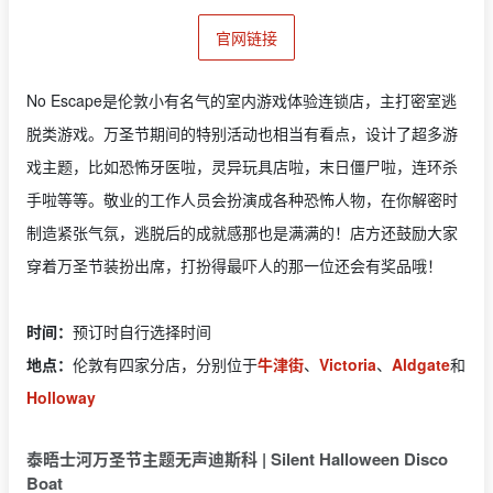
官网链接
No Escape是伦敦小有名气的室内游戏体验连锁店，主打密室逃
脱类游戏。万圣节期间的特别活动也相当有看点，设计了超多游
戏主题，比如恐怖牙医啦，灵异玩具店啦，末日僵尸啦，连环杀
手啦等等。敬业的工作人员会扮演成各种恐怖人物，在你解密时
制造紧张气氛，逃脱后的成就感那也是满满的！店方还鼓励大家
穿着万圣节装扮出席，打扮得最吓人的那一位还会有奖品哦！
时间：
预订时自行选择时间
地点：
伦敦有四家分店，分别位于
牛津街
、
Victoria
、
Aldgate
和
Holloway
泰晤士河万圣节主题无声迪斯科 | Silent Halloween Disco
Boat