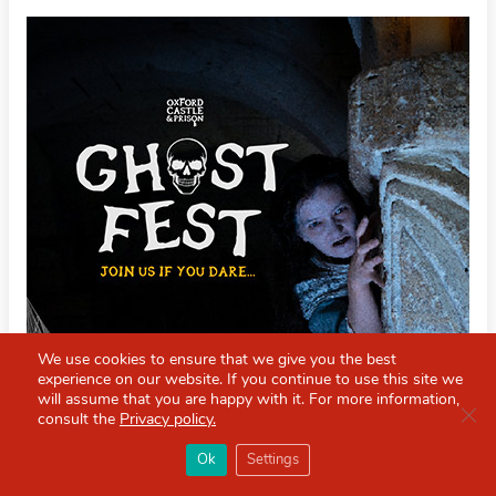
We use cookies to ensure that we give you the best
experience on our website. If you continue to use this site we
will assume that you are happy with it. For more information,
Clo
consult the
Privacy policy.
×
Red Scarf
打开APP
Ok
Settings
你必备的英国指南
图片来自oxfordcastleandprison官方Facebook