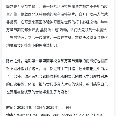
既然是万圣节主题月，来一场哈利波特黑魔法之旅岂不是相当应
景？位于伦敦西北沃特福德的哈利波特制片厂自开厂以来人气就
非常高，它可是来英国体验神奇魔法世界的打卡必经之地。每年
万圣节期间都会开放“黑魔法主题”活动，进门会先领到一本魔法
世界的护照，之后一边游览，一边在禁林、霍格沃茨城堡寻找伏
地魔和食死徒留下的黑魔法标记。
除此之外，电影第一集里面学校食堂万圣节漂浮的南瓜灯也被原
封不动地搬到了这里，而且都是纯手工打造，还原度也是相当高
了。另外，你还有机会跟随原版电影的幕后制杖人学习魔杖对决
的口诀要领，体验一把与食死徒真人对决的快感，顿时感觉自己
也算是霍格沃茨的合格毕业生了有没有！
时间
：2025年9月12日至2025年11月9日
地点
：Warner Bros. Studio Tour London, Studio Tour Drive,