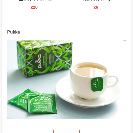
£20
£6
Pukka