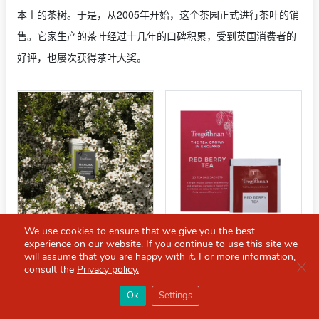
本土的茶树。于是，从2005年开始，这个茶园正式进行茶叶的销
售。它家生产的茶叶经过十几年的口碑积累，受到英国消费者的
好评，也屡次获得茶叶大奖。
We use cookies to ensure that we give you the best
experience on our website. If you continue to use this site we
麦卢卡茶
红浆果茶
will assume that you are happy with it. For more information,
Clo
£13
£8.50
consult the
Privacy policy.
×
Red Scarf
打开APP
Ok
Settings
你必备的英国指南