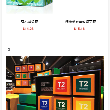
有机薄荷茶
柠檬薰衣草玫瑰花茶
£14.28
£15.16
T2