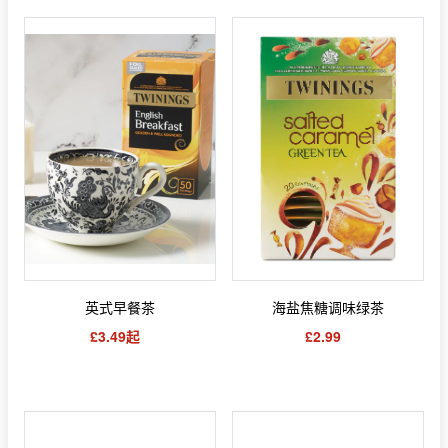
英式早餐茶
海盐焦糖调味绿茶
£3.49起
£2.99