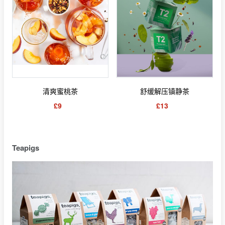
清爽蜜桃茶
舒缓解压镇静茶
£9
£13
Teapigs