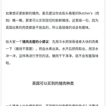
如果想买更新鲜的猪肉，委员建议你去街头巷尾的Butcher’s（肉
档）瞧一瞧，那里可以买到现切的新鲜猪排。这里插一句，因为
英国出售的肉类都是不放血的，所以直接做的话会有腥味。
给大家一个
猪肉去腥的小建议
：先用冷水把排骨或者大块的肉煮
一下（猪排不需要），把血水煮出来。水开后把肉取出，用凉水
冲一冲，这样再进行烹饪的话，猪肉干干净净，就不会有腥臭味
啦。
英国可以买到的猪肉种类
一头猪身上分为哪些部位，不同部位的肉都有哪些特点？这要详