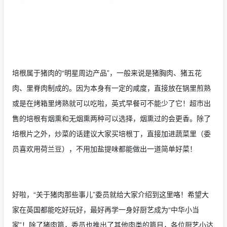
培根属于猪肉的“明星周边产品”，一般来说是猪胸肉、猪五花
肉、里脊肉制成的。因为本身有一定的咸度，直接放在锅里煎熟
或是在烤箱里烤熟就可以吃啦，英式早餐可不能少了它！超市出
售的培根有烟熏和无烟熏两种可以选择，烟熏过的会更香。除了
培根片之外，炒菜的话建议大家买培根丁，直接加进蔬菜里（委
员喜欢用荷兰豆），不用加盐提味都能做出一道简单好菜！
好啦，“关于猪肉那些事儿”委员就给大家介绍到这里咯！希望大
家在英国都能吃好玩好，最好再学一身好厨艺成为“中华小当
家”！除了猪肉篇，委员也推出了其他肉类的篇目，各位厨艺小达