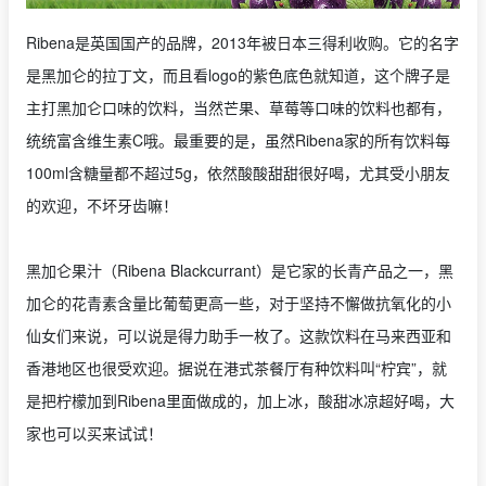
Ribena是英国国产的品牌，2013年被日本三得利收购。它的名字
是黑加仑的拉丁文，而且看logo的紫色底色就知道，这个牌子是
主打黑加仑口味的饮料，当然芒果、草莓等口味的饮料也都有，
统统富含维生素C哦。最重要的是，虽然Ribena家的所有饮料每
100ml含糖量都不超过5g，依然酸酸甜甜很好喝，尤其受小朋友
的欢迎，不坏牙齿嘛！
黑加仑果汁（Ribena Blackcurrant）是它家的长青产品之一，黑
加仑的花青素含量比葡萄更高一些，对于坚持不懈做抗氧化的小
仙女们来说，可以说是得力助手一枚了。这款饮料在马来西亚和
香港地区也很受欢迎。据说在港式茶餐厅有种饮料叫“柠宾”，就
是把柠檬加到Ribena里面做成的，加上冰，酸甜冰凉超好喝，大
家也可以买来试试！