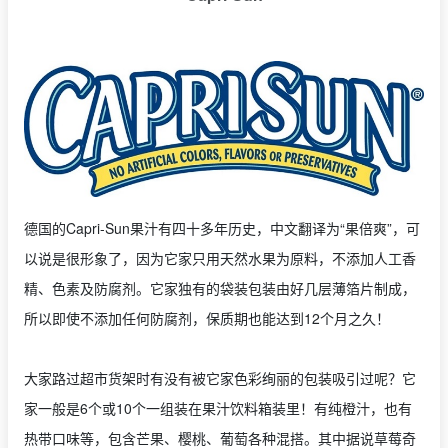
德国的Capri-Sun果汁有四十多年历史，中文翻译为“果倍爽”，可
以说是很形象了，因为它家只用天然水果为原料，不添加人工香
精、色素及防腐剂。它家独有的袋装包装由好几层薄箔片制成，
所以即使不添加任何防腐剂，保质期也能达到12个月之久！
大家路过超市货架时有没有被它家色彩绚丽的包装吸引过呢？它
家一般是6个或10个一组装在果汁饮料箱装里！有纯橙汁，也有
热带口味等，包含芒果、樱桃、葡萄各种混搭。其中据说草莓奇