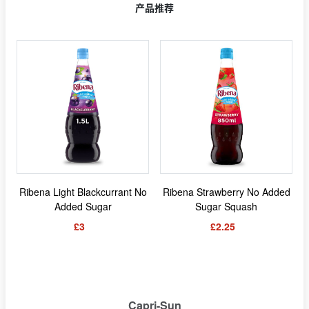
产品推荐
Ribena Light Blackcurrant No
Ribena Strawberry No Added
Added Sugar
Sugar Squash
£3
£2.25
Capri-Sun