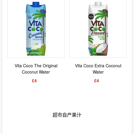
Vita Coco The Original
Vita Coco Extra Coconut
Coconut Water
Water
£4
£4
超市自产果汁