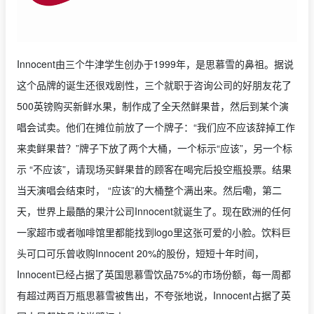
Innocent由三个牛津学生创办于1999年，是思慕雪的鼻祖。据说
这个品牌的诞生还很戏剧性，三个就职于咨询公司的好朋友花了
500英镑购买新鲜水果，制作成了全天然鲜果昔，然后到某个演
唱会试卖。他们在摊位前放了一个牌子：“我们应不应该辞掉工作
来卖鲜果昔？”牌子下放了两个大桶，一个标示“应该”，另一个标
示 “不应该”，请现场买鲜果昔的顾客在喝完后投空瓶投票。结果
当天演唱会结束时， “应该”的大桶整个满出来。然后嘞，第二
天，世界上最酷的果汁公司Innocent就诞生了。现在欧洲的任何
一家超市或者咖啡馆里都能找到logo里这张可爱的小脸。饮料巨
头可口可乐曾收购Innocent 20%的股份，短短十年时间，
Innocent已经占据了英国思慕雪饮品75%的市场份额，每一周都
有超过两百万瓶思慕雪被售出，不夸张地说，Innocent占据了英