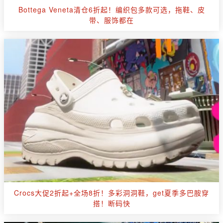
Bottega Veneta清仓6折起！编织包多款可选，拖鞋、皮
带、服饰都在
Crocs大促2折起+全场8折！多彩洞洞鞋，get夏季多巴胺穿
搭！断码快