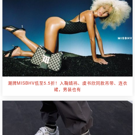
潮牌MISBHV低至5.5折！入鞠婧祎、虞书欣同款吊带、连衣
裙，男装也有