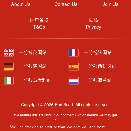
About Us
Contact Us
Join Us
用户条款
隐私
T&Cs
Privacy
一分钱英国站
一分钱法国站
一分钱德国站
一分钱西班牙站
一分钱意大利站
一分钱荷兰站
Copyright © 2026 Red Scarf. All rights reserved.
We feature affiliate links in our contents which means we may get
paid commissions through purchases made through our links to
retailer sites.
We use cookies to ensure that we give you the best
Content is provided by users, brands or merchants. Some