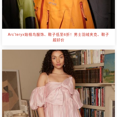
Arc’teryx始祖鸟服饰、鞋子低至6折！男士羽绒夹克、鞋子
超好价