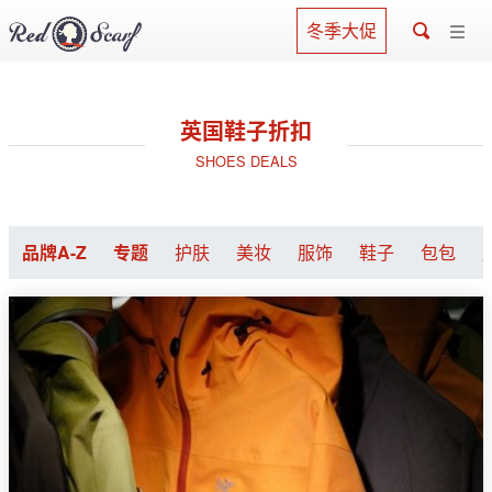
冬季大促
英国鞋子折扣
SHOES DEALS
品牌A-Z
专题
护肤
美妆
服饰
鞋子
包包