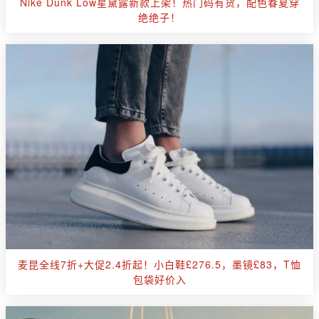
Nike Dunk Low星黛露新款上架！热门码有货，配色春夏穿
绝绝子！
麦昆全线7折+大促2.4折起！小白鞋£276.5，墨镜£83，T恤
包袋好价入