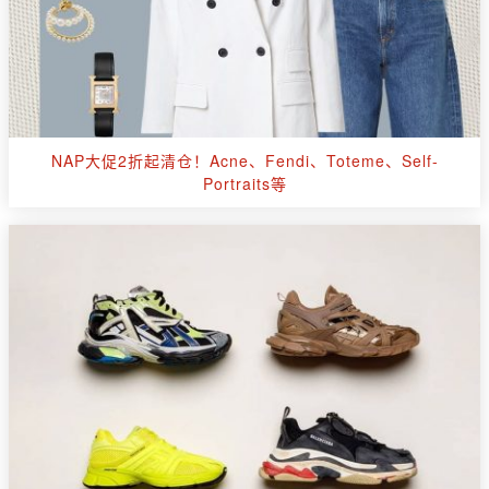
NAP大促2折起清仓！Acne、Fendi、Toteme、Self-
Portraits等