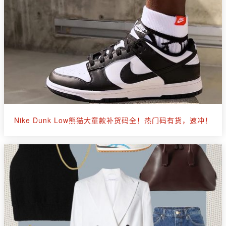
Nike Dunk Low熊猫大童款补货码全！热门码有货，速冲！