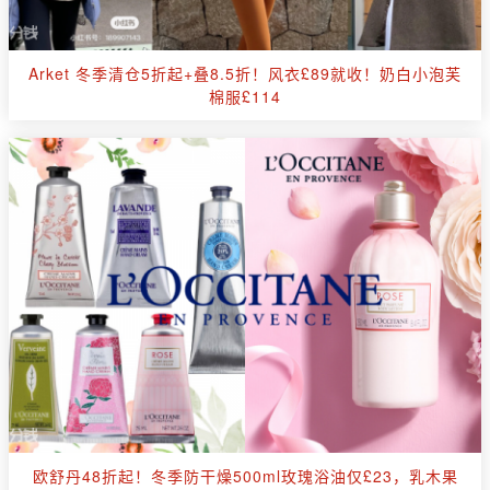
Arket 冬季清仓5折起+叠8.5折！风衣£89就收！奶白小泡芙
棉服£114
欧舒丹48折起！冬季防干燥500ml玫瑰浴油仅£23，乳木果