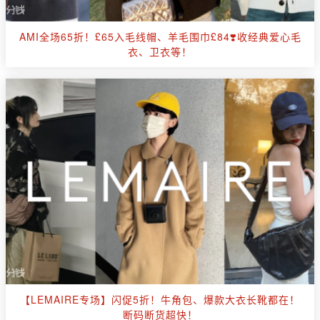
AMI全场65折！£65入毛线帽、羊毛围巾£84❣️收经典爱心毛
衣、卫衣等！
【LEMAIRE专场】闪促5折！牛角包、爆款大衣长靴都在！
断码断货超快！