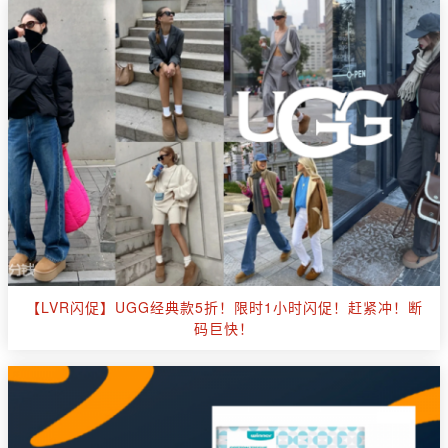
【LVR闪促】UGG经典款5折！限时1小时闪促！赶紧冲！断
码巨快！