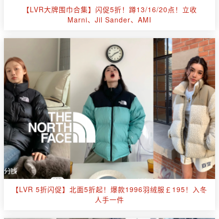
【LVR大牌围巾合集】闪促5折！蹲13/16/20点！立收
Marni、Jil Sander、AMI
【LVR 5折闪促】北面5折起！爆款1996羽绒服￡195！入冬
人手一件