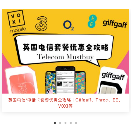
英国出行玩乐购票优惠汇总：伦敦眼、杜莎夫人、海洋公
园、游船等