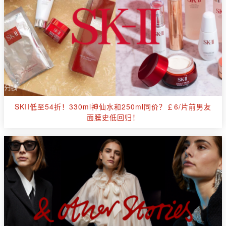
SKII低至54折！330ml神仙水和250ml同价？￡6/片前男友
面膜史低回归！