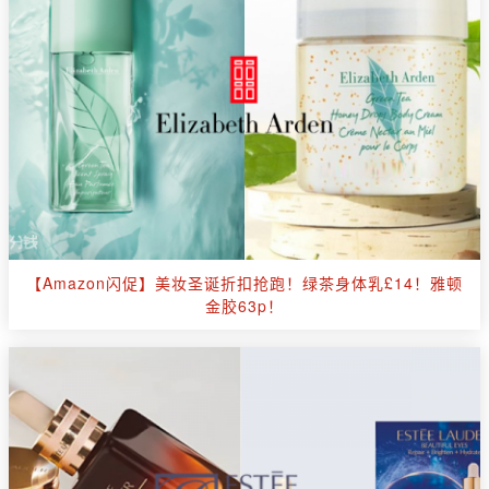
【Amazon闪促】美妆圣诞折扣抢跑！绿茶身体乳£14！雅顿
金胶63p！