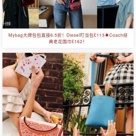
Mybag大牌包包直接6.5折！Diesel叮当包£113🔔Coach经
典老花围巾£162！