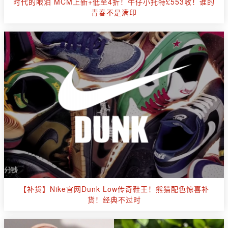
时代的眼泪 MCM上新+低至4折！牛仔小托特£553收！谁的
青春不是满印
【补货】Nike官网Dunk Low传奇鞋王！熊猫配色惊喜补
货！经典不过时