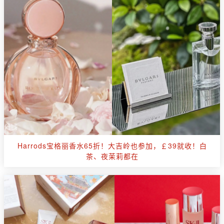
Harrods宝格丽香水65折！大吉岭也参加，￡39就收！白
茶、夜茉莉都在