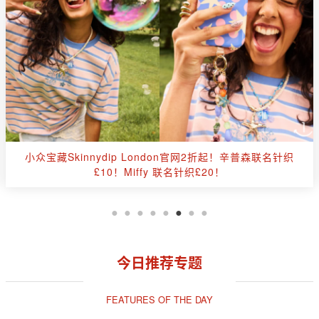
👏CultBeauty全场8折+叠送£10礼卡🔥红点&新品全解禁🔴
祖玛珑、Lamer、Lelabo等！
今日推荐专题
FEATURES OF THE DAY