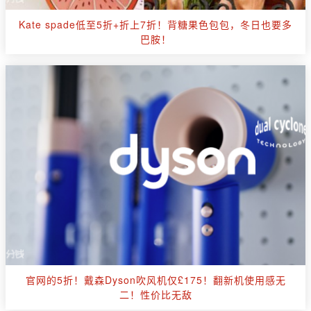
Kate spade低至5折+折上7折！背糖果色包包，冬日也要多
巴胺！
官网的5折！戴森Dyson吹风机仅£175！翻新机使用感无
二！性价比无敌