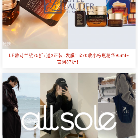
LF雅诗兰黛75折+送2正装+发膜！£70收小棕瓶精华95ml=
官网37折！