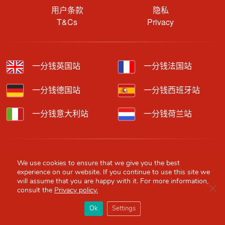
用户条款
隐私
T&Cs
Privacy
一分钱英国站
一分钱法国站
一分钱德国站
一分钱西班牙站
一分钱意大利站
一分钱荷兰站
Copyright © 2026 Red Scarf. All rights reserved.
We use cookies to ensure that we give you the best
experience on our website. If you continue to use this site we
We feature affiliate links in our contents which means we may get
will assume that you are happy with it. For more information,
paid commissions through purchases made through our links to
Clo
consult the
Privacy policy.
retailer sites.
×
Content is provided by users, brands or merchants. Some
Red Scarf
打开APP
Ok
Settings
information may have been generated by AI and is provided for
你必备的英国指南
guidance only. Accuracy and availability may change without prior