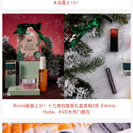
沐浴露￡15！
Boots偷偷上分！十几镑的独家礼盒变相2折 Elemis、
Huda、KVD大热门都在