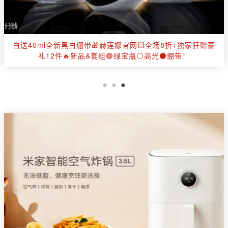
【全面降价】✂️Moose Knuckles官网全场6折起🤍羽绒马甲
£270✨抄底加拿大国宝级特产！