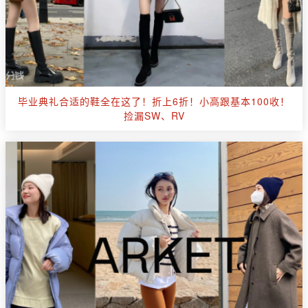
毕业典礼合适的鞋全在这了！折上6折！小高跟基本100收！
捡漏SW、RV