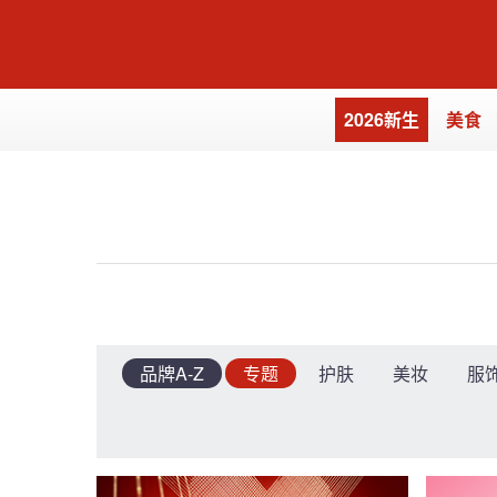
-->
-->
2026新生
美食
品牌A-Z
专题
护肤
美妆
服