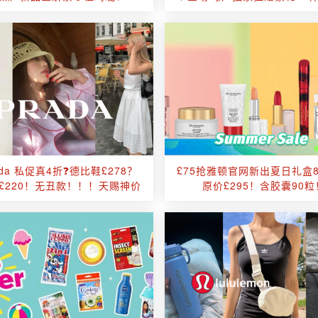
Lamer、Lelabo等！
&套组🟢绿宝瓶⚪高光⚫绷
rada 私促真4折❓德比鞋£278？
£75抢雅顿官网新出夏日礼盒
£220！无丑款！！！天赐神价
原价£295！含胶囊90粒