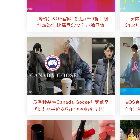
【降价】&OS官网1折起+叠9折！腮
身体
红霜£2！比基尼£7👙？小编已疯
£1.
反季秒杀🆘Canada Goose加鹅低至
&OS
5折！❄️半价收Cypress羽绒马甲！
9折！