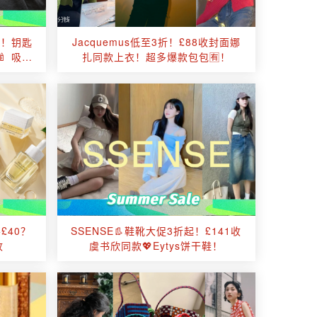
起！钥匙
Jacquemus低至3折！£88收封面娜
🍼 吸管
扎同款上衣！超多爆款包包🈶！
£40？
SSENSE👢鞋靴大促3折起！£141收
收
虞书欣同款💖Eytys饼干鞋！