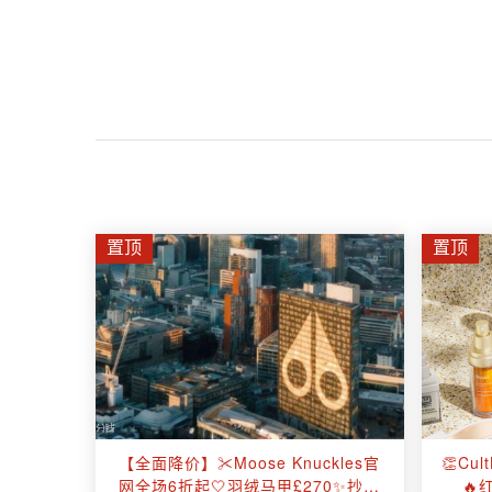
置顶
置顶
【全面降价】✂️Moose Knuckles官
👏Cu
网全场6折起🤍羽绒马甲£270✨抄底
🔥