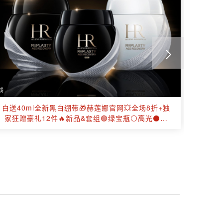
白送40ml全新黑白绷带🎁赫莲娜官网💥全场8折+独
申根签保
家狂赠豪礼12件🔥新品&套组🟢绿宝瓶⚪高光⚫绷
带！