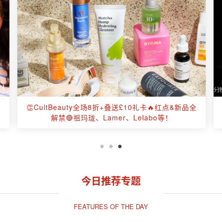
名
👏CultBeauty全场8折+叠送£10礼卡🔥红点&新品全
解禁🔴祖玛珑、Lamer、Lelabo等！
今日推荐专题
FEATURES OF THE DAY