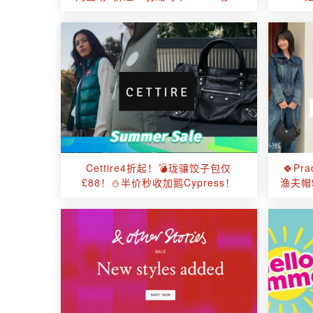
加拿大国宝级特产！
Cettire4折起！💣珑骧饺子包仅
🍀P
£88！⛄半价秒收加鹅Cypress！
渔夫帽