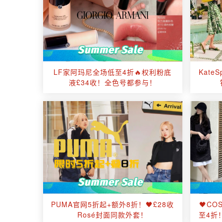
LF家阿玛尼全场低至4折🔥权利粉底
Kate
液£34收！全色号都参与！
PUMA官网5折起+额外8折！🖤£28收
🖤C
Rosé封面同款外套！
至4折