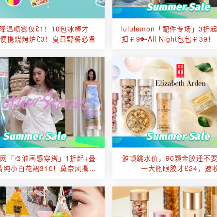
降温喷雾仅£1！10包冰棒才
lululemon「配件专场」3折
2！便携烧烤炉£3！夏日野餐必备
扣￡9🔑All Night包包￡39！
杯￡19！
官网「🎨油画感穿搭」1折起+叠
雅顿跳水价，90颗金胶还不要
清纯小白花裙31€！莫奈风撕漫
一大瓶眼胶才£24，速
女就是你🖼️