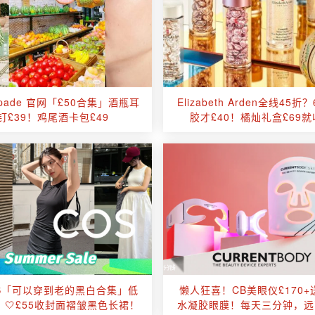
Spade 官网「£50合集」酒瓶耳
Elizabeth Arden全线45折
钉£39！鸡尾酒卡包£49
胶才£40！橘灿礼盒£69
OS「可以穿到老的黑白合集」低
懒人狂喜！CB美眼仪£170+
！🤍£55收封面褶皱黑色长裙！
水凝胶眼膜！每天三分钟，远