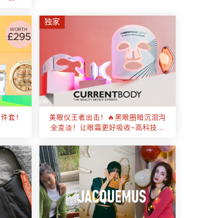
带！
独家
8件套！
美眼仪王者出击！🔥黑眼圈暗沉泪沟
！
全变淡！让眼霜更好吸收~高科技美
眼太让人惊艳的效果