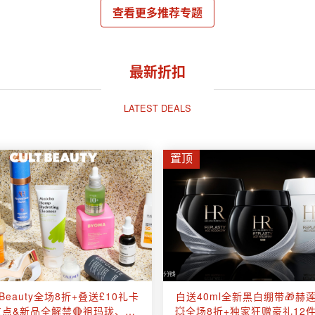
查看更多推荐专题
最新折扣
LATEST DEALS
置顶
ltBeauty全场8折+叠送£10礼卡
白送40ml全新黑白绷带🎁赫
红点&新品全解禁🔴祖玛珑、
💥全场8折+独家狂赠豪礼12件