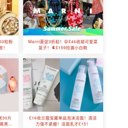
？60粒粉
Marni夏促3折起！😝£46收超可爱菜
就收！
篮子！🐏£159捡漏小白鞋
送30片
£16收兰蔻宝藏单品泡沫洁面！清洁
离黑眼
力强不紧绷！洁面乳才£15！