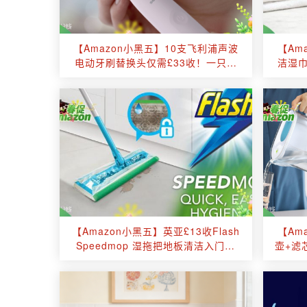
【Amazon小黑五】10支飞利浦声波
【Am
电动牙刷替换头仅需£33收！一只刷
洁湿巾
头仅£3.3！大容量囤货，口腔护理必
一擦
备！
【Amazon小黑五】英亚£13收Flash
【Am
Speedmop 湿拖把地板清洁入门套
壶+滤
装！留子宿舍拖地神器！
&滤