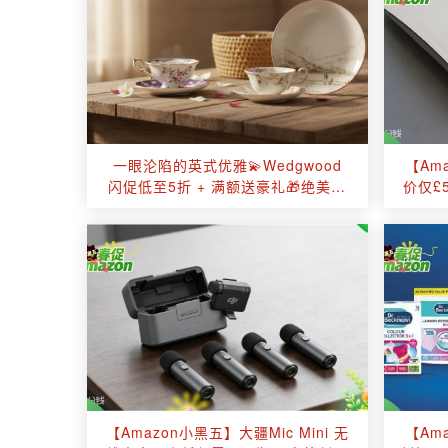
一眼沦陷的英式优雅💫Wedgwood
【Am
闪促低至5折 + 满额送豪礼🎁绝美联
价仅£
名餐具速抢🔥
【Amazon小黑五】大疆Mic Mini 无
【Am