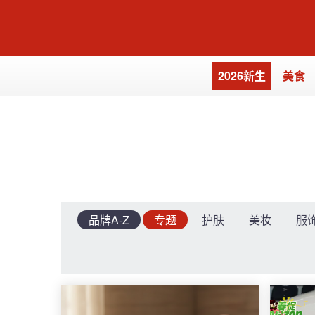
2026新生
美食
品牌A-Z
专题
护肤
美妆
服