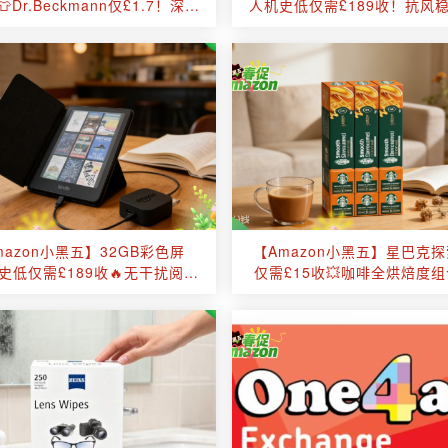
Dr.Beckmann仅£1.7！深层
人机史低仅需£189收！抗风
清洁除菌！香味清新！
返航不怕炸机！
mazon小黑五】32GB彩色屏
【Amazon小黑五】星巴克
le史低仅需£189收🔥无干扰阅读
仅需£15收💥咖啡全烘焙度
太治愈！沉浸式阅读神器！
选！亚马逊限定款！享门店级
验！