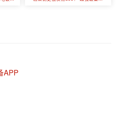
！
£120！一台机器秒杀所有破壁机！
备APP