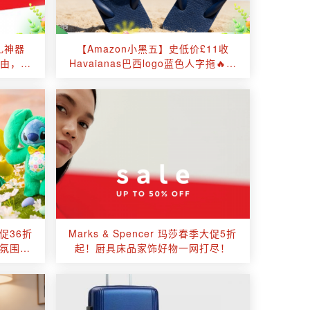
礼神器
【Amazon小黑五】史低价£11收
自由，选
Havaianas巴西logo蓝色人字拖🔥穿
上离夏天又近了一步！
大促36折
Marks & Spencer 玛莎春季大促5折
愈氛围感
起！厨具床品家饰好物一网打尽！
✨