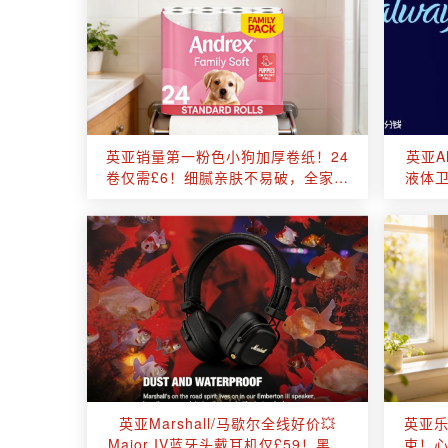
英亚销量第一粉色小狗加厚卷纸！24
英亚A
卷仅需£6！细腻亲肤不易破，全家适
液体卫
用超划算！
英亚Marshall/马歇尔全线好价💥
英亚乐
Major IV蓝牙头戴耳机仅£59！黑金
束！心