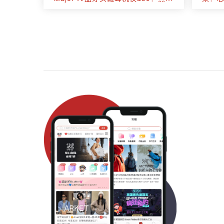
Emberton III蓝牙音箱£122收！