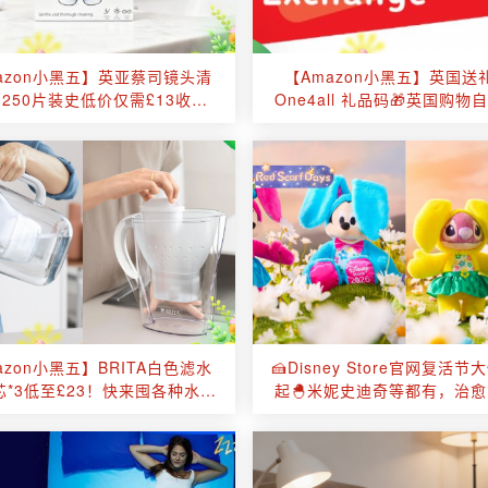
azon小黑五】英亚蔡司镜头清
【Amazon小黑五】英国送
250片装史低价仅需£13收👓
One4all 礼品码🎁英国购物
去油污！适配所有光学镜面！
它就对了！
azon小黑五】BRITA白色滤水
🍰Disney Store官网复活节
芯*3低至£23！快来囤各种水壶
起🐣米妮史迪奇等都有，治
芯促销！水质健康才能不掉发
拉满，送礼自留都超心动
哦！