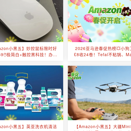
azon小黑五】妙控鼠标限时好
2026亚马逊春促热榜💥小
59🖱️极简白+触控黑科技！办公
£8收24卷！Tefal不粘锅、Mar
效率翻倍！
耳机、AirPods登榜！
azon小黑五】英亚洗衣机清洁
【Amazon小黑五】大疆Mini 