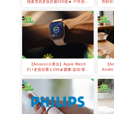
线麦克风史低仅需£65收🔥 户外创作
剂好价
续航安全感拉满！
【Amazon小黑五】Apple Watch
【A
S11史低仅需￡299🍎健康/运动/穿搭
Kind
一步到位！闭眼入！