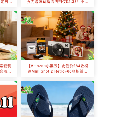
稳定自动
强力泡沫马桶清洁剂仅£2.38！不用
刷立刻干净！消耗品必囤！
探索套装
【Amazon小黑五】史低价£84收柯
组合随心
达Mini Shot 2 Retro+60张相纸📸
醇香体
随时定格记录你的生活！