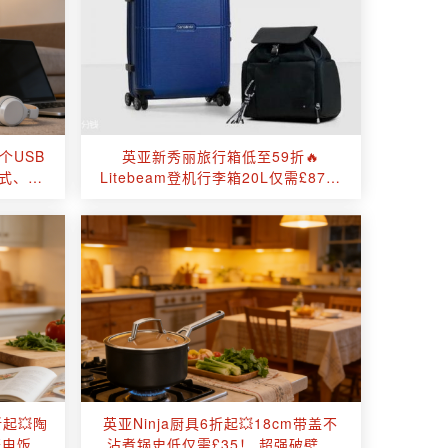
个USB
英亚新秀丽旅行箱低至59折🔥
板式、塔
Litebeam登机行李箱20L仅需£87！
Spinner蓝色行李箱£159收！
折起💥陶
英亚Ninja厨具6折起💥18cm带盖不
笼电饭煲
沾煮锅史低仅需£35！ 超强破壁机