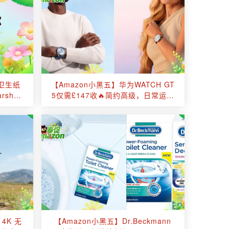
狗卫生纸
【Amazon小黑五】华为WATCH GT
shall
5仅需£147收🔥简约高级，日常运动
都适配！颜值与实力并存！
4K 无
【Amazon小黑五】Dr.Beckmann