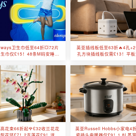
lways卫生巾低至64折💥72片
英亚插线板低至63折🔥4孔+2
生巾仅£15！48条M码安睡裤
孔方块插线板仅需£13！平
£23！比超市便宜太多！
式、方块式应有尽有！
高花束66折起🌹£32收兰花花
英亚Russell Hobbs小家电4
型花环£7！2支莲花£9！送男
瓷插头电暖器仅£9！1.8L蒸