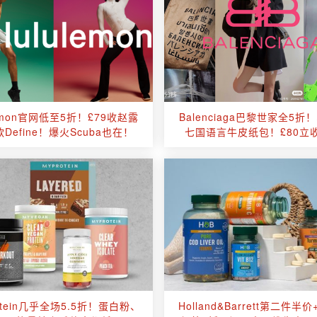
lemon官网低至5折！£79收赵露
Balenciaga巴黎世家全5折
Define！爆火Scuba也在！
七国语言牛皮纸包！£80立
包！
otein几乎全场5.5折！蛋白粉、
Holland&Barrett第二件半价