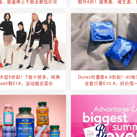
服、能量棒上千款全都低价买
额外8折！褪黑素、维生素、
A大促5折起！T恤十镑多，经典
Durex杜蕾斯4.9折起！40
mash鞋£18，运动服白菜价
全套只需£10.9，好价囤