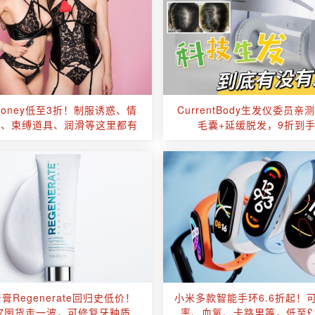
ehoney低至3折！制服诱惑、情
CurrentBody生发仪委员亲测
具、束缚道具、润滑等这里都有
毛囊+延缓脱发，9折到
膏Regenerate回归史低价！
小米多款智能手环6.6折起！
.67囤货走一波，可修复牙釉质
率、血氧、卡路里等，低至£1