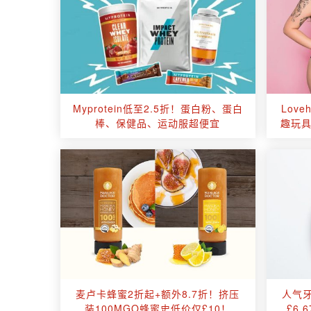
Myprotein低至2.5折！蛋白粉、蛋白
Lov
棒、保健品、运动服超便宜
趣玩
麦卢卡蜂蜜2折起+额外8.7折！挤压
人气牙
装100MGO蜂蜜史低价仅£10！
£6