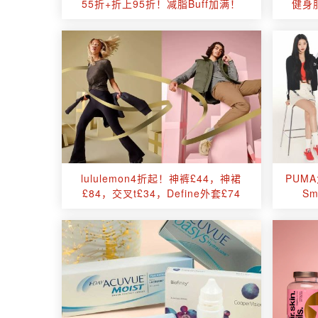
55折+折上95折！减脂Buff加满！
健身
lululemon4折起！神裤£44，神裙
PUM
£84，交叉t£34，Define外套£74
S