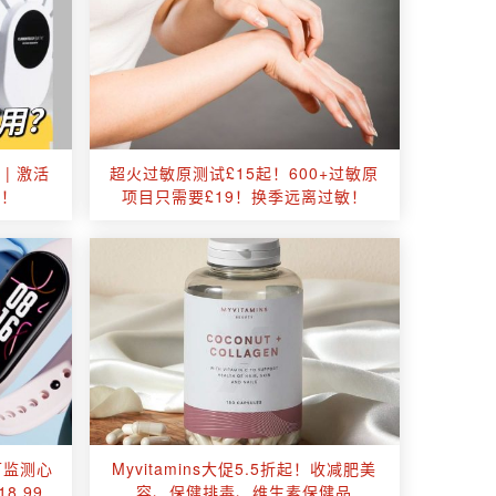
 | 激活
超火过敏原测试£15起！600+过敏原
手！
项目只需要£19！换季远离过敏！
可监测心
Myvitamins大促5.5折起！收减肥美
8.99
容、保健排毒、维生素保健品