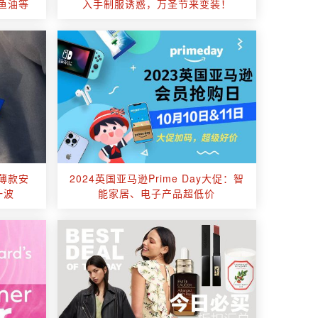
鱼油等
入手制服诱惑，万圣节来变装！
枚薄款安
2024英国亚马逊Prime Day大促：智
一波
能家居、电子产品超低价