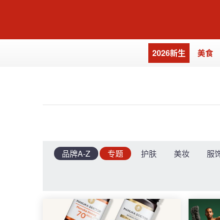
2026新生
美食
品牌A-Z
专题
护肤
美妆
服