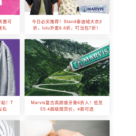
他优惠可
今日必买推荐！Stand泰迪绒大衣2
送礼
折，lulu外套6.6折，叮当包7折！
7折起！T
Marvis复古高颜值牙膏6折入！低至
左右
£5.4超级囤货价，4款可选