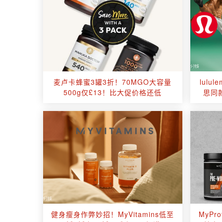
麦卢卡蜂蜜3罐3折！70MGO大容量
lulu
500g仅£13！比大促价格还低
思同款
健身瘦身作弊妙招！MyVitamins低至
MyPr