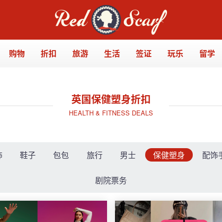
购物
折扣
旅游
生活
签证
玩乐
留学
英国保健塑身折扣
HEALTH & FITNESS DEALS
饰
鞋子
包包
旅行
男士
保健塑身
配饰
剧院票务