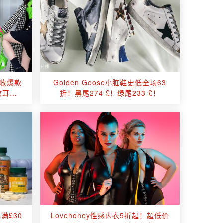
！收爆款
Golden Goose小脏鞋史低全场63
收耳机
折！黑尾274 £！绿尾233 £！
+满£30
Lovehoney性感内衣5折起！超低价