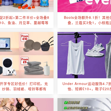
大促2折起+第二件半价+全场叠8
Boots全场额外8.1折！其
10、鱼油、月见草、蔓越莓等
叠，兰蔻买3免1，小棕瓶
os开学专区好低价！打印机、充
Under Armour运动服饰4.
、炒锅、羽绒被、哑铃等都有
恤、短裤£10+，鞋子£20