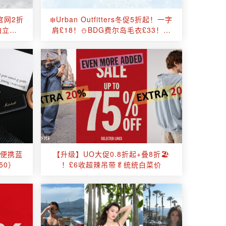
s官网2折
❄️Urban Outfitters冬促5折起！一字
拍立得
肩£18！⛄BDG费尔岛毛衣£33！蝴
！
蝶结珍珠项链£7！
 II便携蓝
【升级】UO大促0.8折起+叠8折🏖️
50）
！£6收超辣吊带🥬统统白菜价