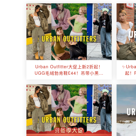
Urban Outfitter大促上新2折起！
✨Urb
UGG毛绒勃肯鞋£44！吊带小黑裙
起！
£4！猫耳毛线帽£6！