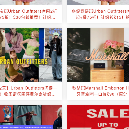
💥Urban Outfitters官网2折
冬促霸哥💥Urban Outfitter
75折！£30包邮推荐！针织开
起+叠75折！针织衫£15！
衫£15！
£53！Stanley水杯£27
天】Urban Outfitters闪促一
秒杀💥Marshall Emberton
0！收圣诞氛围感费尔岛针织开
牙音箱🆘一口价£90（原£1
衫（原价£59）