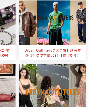
！£21收
Urban Outfitters男装合集！超有质
£66
感飞行员皮衣仅£59！T恤仅£18！