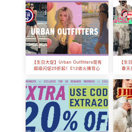
【生日大促】Urban Outfitters现有
【生日大
超级闪促25折起！£12收火辣背心
春天