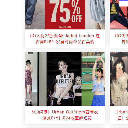
UO大促25折起🏖️ Jaded London 连
UO潮牌
衣裙£15！家居时尚单品白菜价
肯鞋
520闪促！Urban Outfitters亚麻衣
Urba
一律减£15！£24收亚麻短裙
归！