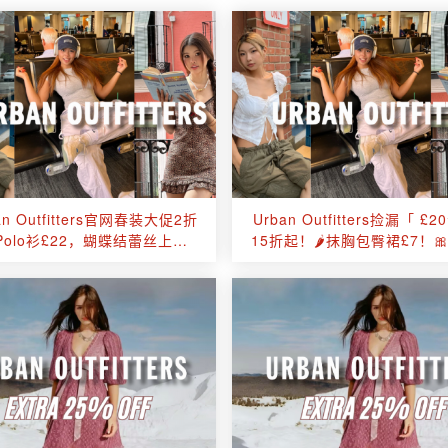
an Outfitters官网春装大促2折
Urban Outfitters捡漏「 £
Polo衫£22，蝴蝶结蕾丝上衣
15折起！🌶️抹胸包臀裙£7！
£12！手慢无的捡漏时刻！
蕾丝上衣£12！