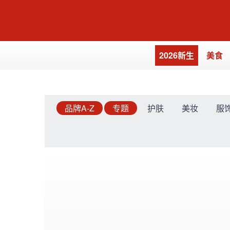
2026新生
美食
品牌A-Z
专题
护肤
美妆
服