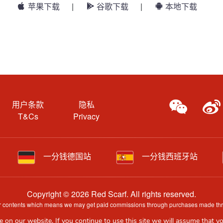
苹果下载
|
谷歌下载
|
本地下载
用户条款
隐私
T&Cs
Privacy
一分钱德国站
一分钱西班牙站
Copyright © 2026 Red Scarf. All rights reserved.
 our contents which means we may get paid commissions through purchases made throug
e information may have been generated by AI and is provided for guidance only. Acc
 on our website. If you continue to use this site we will assume that yo