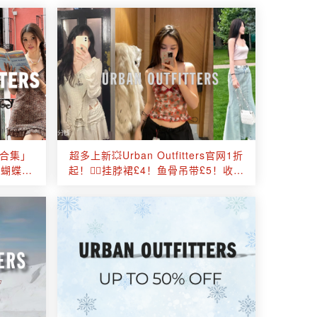
20合集」
超多上新💥Urban Outfitters官网1折
蝴蝶结
起！🧚‍♀️挂脖裙£4！鱼骨吊带£5！收蕾
丝爱心项链！