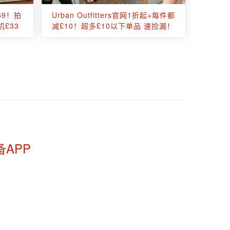
59！拍
Urban Outfitters官网1折起+每件都
£33
减£10！超多£10以下单品 速捡漏！
备APP