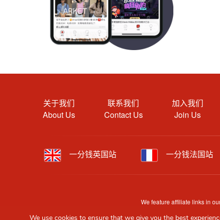
关于我们
联系我们
加入我们
About Us
Contact Us
Join Us
一分钱英国站
一分钱法国站
We feature affiliate links in
Content is provided by users, brands or merchants. Som
We use cookies to ensure that we give you the best experience