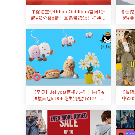
冬促挖宝💥Urban Outfitters官网1折
冬促挖宝
起+部分叠8折！🧚‍♀️吊带裙£3！托特包
起+叠
£5！针织开衫£8！
【罕见】Jellycat直接75折 ！热门🔥
【仅限2
法棍面包£18🧋花生钥匙扣£17！收
律£2
打工人咖啡☕️