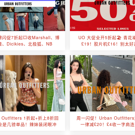
闪促7折起💥收Marshall、博
UO 大促全开5折起🏖️ 青
、Dicikies、北极狐、NB
£19！胶片机£16！别太
n Outfitters 1折起+折上8折回
周一闪促！Urban Outfitte
全是几镑单品！辣妹装闭眼冲
一律减£20！£4收一字肩