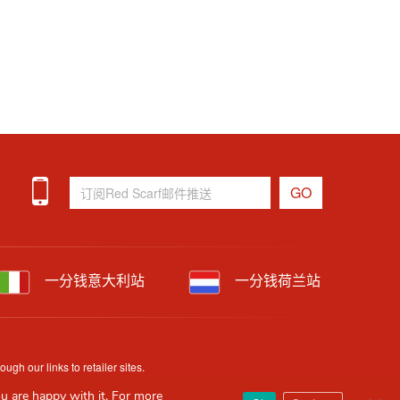
一分钱意大利站
一分钱荷兰站
h our links to retailer sites.
uracy and availability may change without prior notice.
u are happy with it. For more
Clos