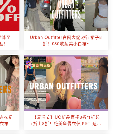
花裙降至
Urban Outfitter官网大促5折+裙子8
好逛！
折！£30收超美小白裙~
rs连衣裙
【复活节】UO新品直接8折/1折起
连衣裙
+折上8折！绝美鱼骨衣仅￡9！速抢
美裙