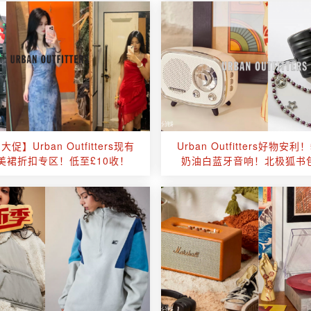
促】Urban Outfitters现有
Urban Outfitters好物安利
美裙折扣专区！低至£10收！
奶油白蓝牙音响！北极狐书包