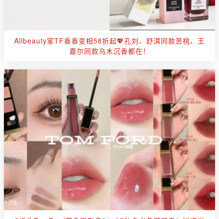
Allbeauty家TF香香变相58折起💖孔刘、舒淇同款苦桃、王
嘉尔同款乌木沉香都在！