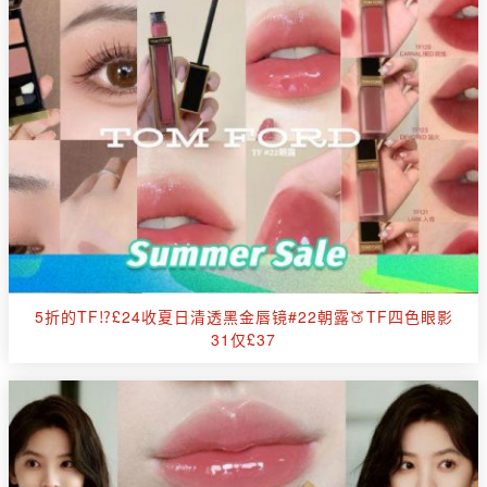
5折的TF⁉️£24收夏日清透黑金唇镜#22朝露🍑TF四色眼影
31仅£37