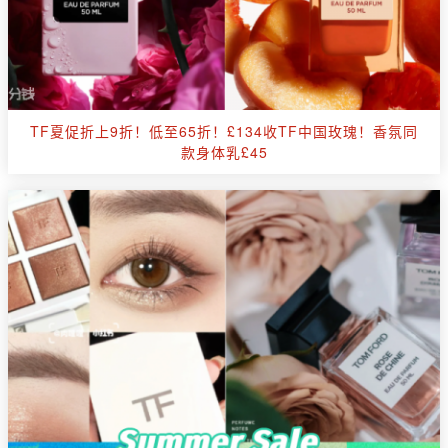
TF夏促折上9折！低至65折！£134收TF中国玫瑰！香氛同
款身体乳£45