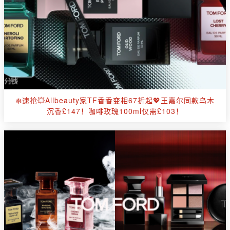
❄️速抢💥Allbeauty家TF香香变相67折起💖王嘉尔同款乌木
沉香£147！咖啡玫瑰100ml仅需£103！