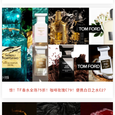
惊！TF香水全场75折！咖啡玫瑰£79！便携白日之水£27