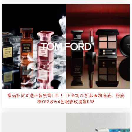
赠品补货💢送正装黑管口红！TF全场75折起🔥粉底液、粉底
棒£52收☕4色眼影玫瑰盘£58