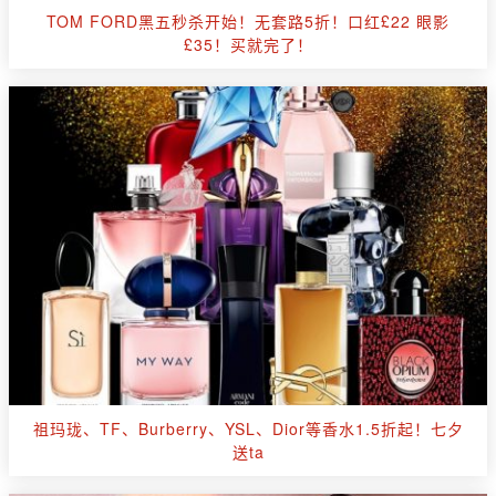
TOM FORD黑五秒杀开始！无套路5折！口红£22 眼影
£35！买就完了！
祖玛珑、TF、Burberry、YSL、Dior等香水1.5折起！七夕
送ta