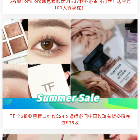
5折收TomFord四色眼影盘31+37秋冬必备可可盘！送哑光
100大秀裸棕！
TF全5折🛑黑管口红仅£24💄逢喷必问中国玫瑰有货🥀粉底
液£35收