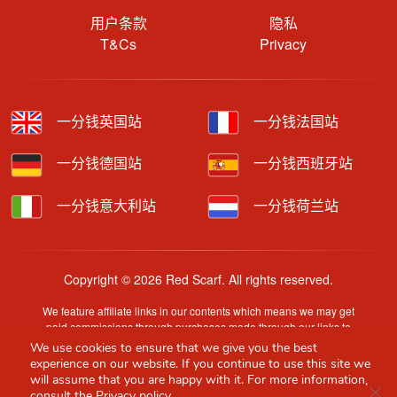
用户条款
隐私
T&Cs
Privacy
一分钱英国站
一分钱法国站
一分钱德国站
一分钱西班牙站
一分钱意大利站
一分钱荷兰站
Copyright © 2026 Red Scarf. All rights reserved.
We feature affiliate links in our contents which means we may get
paid commissions through purchases made through our links to
retailer sites.
We use cookies to ensure that we give you the best
Content is provided by users, brands or merchants. Some
experience on our website. If you continue to use this site we
information may have been generated by AI and is provided for
will assume that you are happy with it. For more information,
Clo
guidance only. Accuracy and availability may change without prior
consult the
Privacy policy.