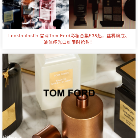
Lookfantastic 官网Tom Ford彩妆合集£38起，丝雾粉底、
液体哑光口红限时抢购！