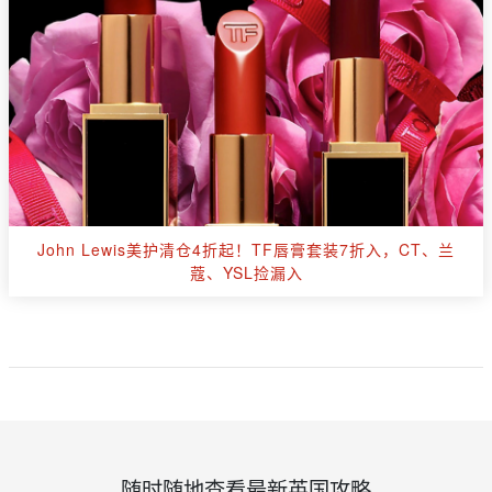
John Lewis美护清仓4折起！TF唇膏套装7折入，CT、兰
蔻、YSL捡漏入
随时随地查看最新英国攻略