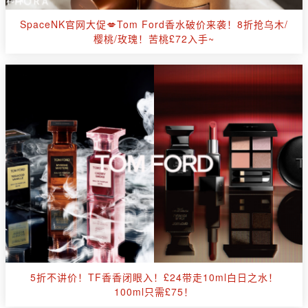
SpaceNK官网大促💋Tom Ford香水破价来袭！8折抢乌木/
樱桃/玫瑰！苦桃£72入手~
5折不讲价！TF香香闭眼入！£24带走10ml白日之水！
100ml只需£75！