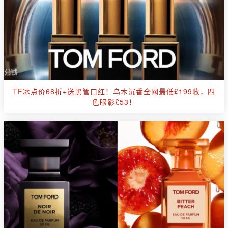
TF冰点价68折+送黑管口红！乌木沉香全网最低£199收，四
色眼影£53！