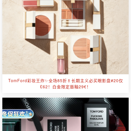
TomFord彩妆王炸✨全场85折💄长期主义必买眼影盘#20仅
£62！白金限定唇釉29€！