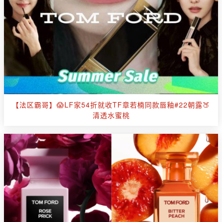
【法区霸哥】😱LF家54折就收TF章若楠同款唇釉#22朝露🍑
清透水蜜桃