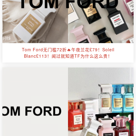
Tom Ford无门槛72折🔥午夜兰花£79！Soleil
Blanc£113！闻过就知道TF为什么这么贵！