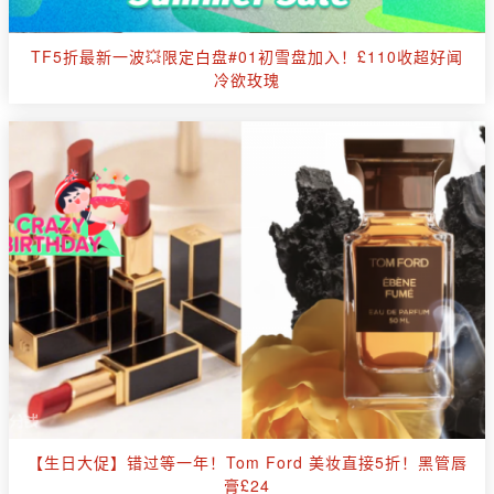
TF5折最新一波💥限定白盘#01初雪盘加入！£110收超好闻
冷欲玫瑰
【生日大促】错过等一年！Tom Ford 美妆直接5折！黑管唇
膏£24