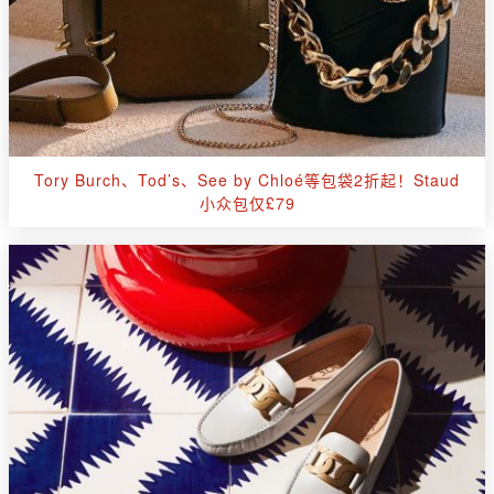
Tory Burch、Tod’s、See by Chloé等包袋2折起！Staud
小众包仅£79