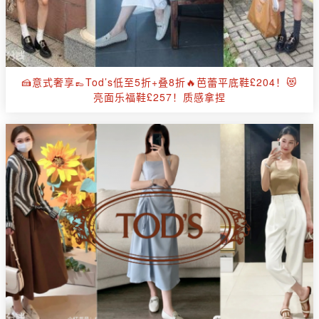
🍰意式奢享👞Tod’s低至5折+叠8折🔥芭蕾平底鞋£204！😻
亮面乐福鞋£257！质感拿捏