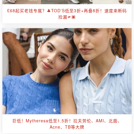
£68起买老钱专属？🎩TOD’S低至3折+再叠8折！速度来断码
捡漏🫵🏿
巨低！Mytheresa低至1.5折！拉夫劳伦、AMI、北面、
Acne、TB等大牌