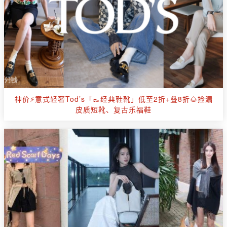
神价⚡️意式轻奢Tod’s「👞经典鞋靴」低至2折+叠8折🌰捡漏
皮质短靴、复古乐福鞋