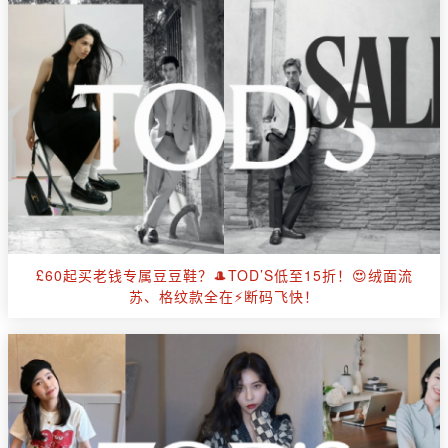
£60起买老钱专属豆豆鞋？🎩TOD’S低至15折！😍绒面流
苏、格纹款全在⚡断码飞快！