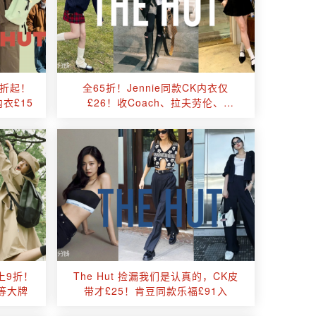
1折起！
全65折！Jennie同款CK内衣仅
内衣£15
£26！收Coach、拉夫劳伦、
Barbour
上9折！
The Hut 捡漏我们是认真的，CK皮
G等大牌
带才£25！肯豆同款乐福£91入