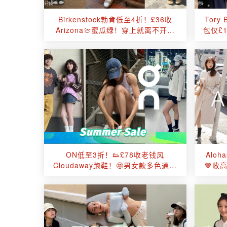
Birkenstock勃肯低至4折！£36收
Tory
Arizona🍈蜜瓜绿！穿上就离不开了
包仅£
👣
ON低至3折！👟£78收老钱风
Alo
Cloudaway跑鞋！🤩男女款多色通通
🤎收
参与~