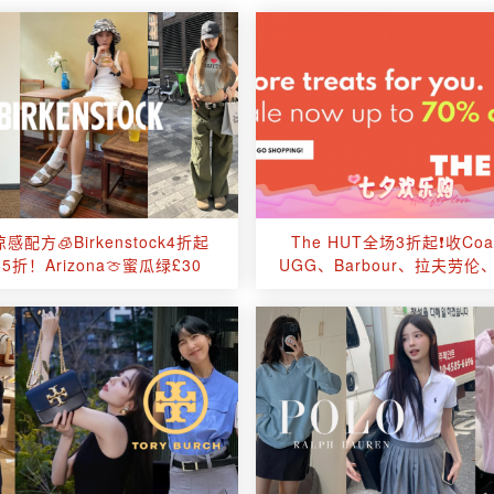
感配方🧊Birkenstock4折起
The HUT全场3折起❗收Coa
5折！Arizona🍈蜜瓜绿£30
UGG、Barbour、拉夫劳伦、
等