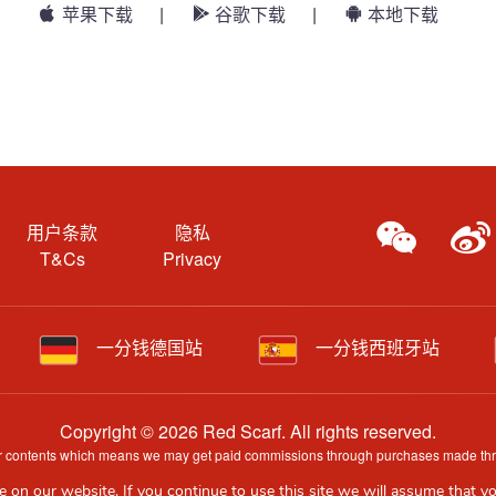
苹果下载
|
谷歌下载
|
本地下载
用户条款
隐私
T&Cs
Privacy
一分钱德国站
一分钱西班牙站
Copyright © 2026 Red Scarf. All rights reserved.
 our contents which means we may get paid commissions through purchases made throug
e information may have been generated by AI and is provided for guidance only. Acc
 on our website. If you continue to use this site we will assume that yo