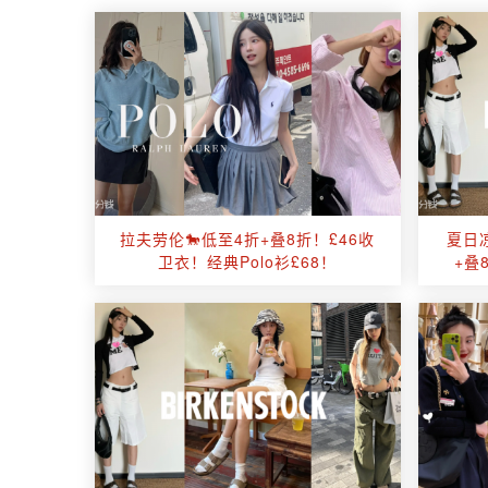
拉夫劳伦🐎低至4折+叠8折！£46收
夏日凉
卫衣！经典Polo衫£68！
+叠8