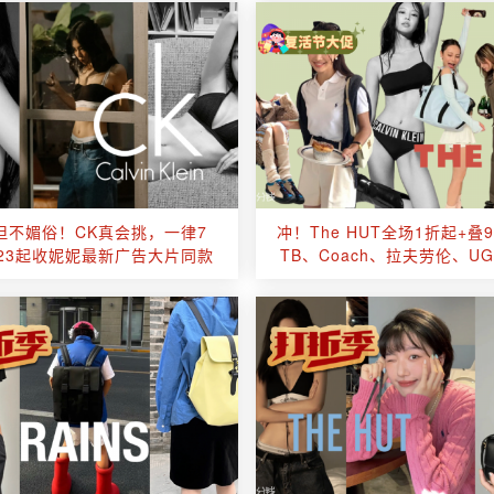
但不媚俗！CK真会挑，一律7
冲！The HUT全场1折起+叠
23起收妮妮最新广告大片同款
TB、Coach、拉夫劳伦、U