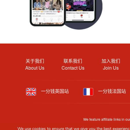
关于我们
联系我们
加入我们
About Us
Contact Us
Join Us
一分钱英国站
一分钱法国站
We feature affiliate links in
Content is provided by users, brands or merchants. Som
We use cookies to ensure that we give you the best experience