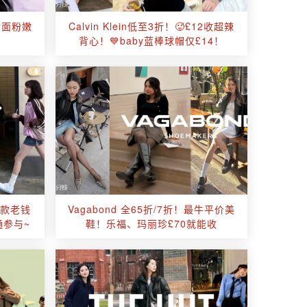
封面粉嫩
Calvin Klein低至3折！🥵£12收超辣
！
背心！💙baby蓝棒球帽仅£14！
同款老钱
Vagabond 全65折/7折！最牛平价美
通参与~
鞋！乐福、玛丽珍£70就能收