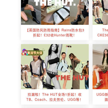
【英国防风防雨指南】Rains防水包3
Th
折起！£32收Hunter雨靴！
CK£
捡漏啦！The HUT全场1折起！收
UGG新
TB、Coach、拉夫劳伦、UGG等！