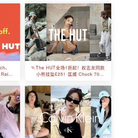
ch、
🏃The HUT全场1折起！权志龙同款
Rains
小熊挂坠£25！匡威 Chuck 70
£30！