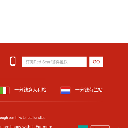
一分钱意大利站
一分钱荷兰站
h our links to retailer sites.
uracy and availability may change without prior notice.
u are happy with it. For more
Clos