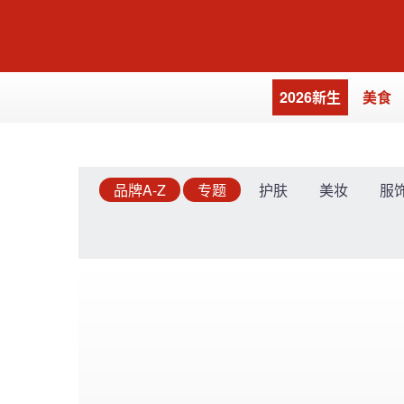
2026新生
美食
品牌A-Z
专题
护肤
美妆
服