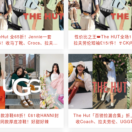
eHut 全65折！Jennie一套
性价比之王👑The HUT全场
36！收马丁靴、Crocs、拉夫劳
拉夫劳伦短袖£15/件！👙CK
伦
款凉鞋68折！£61收HANNI封
The Hut「百镑捡漏合集」折
面同款厚底凉鞋！好甜好辣
收Coach、拉夫劳伦、UG