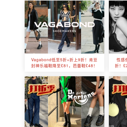
Vagabond低至5折+折上9折！肯豆
性感
封神乐福鞋降至£81，芭蕾鞋£48！
折！£