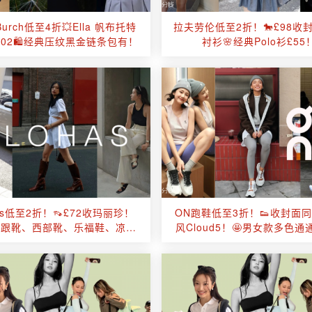
 Burch低至4折💥Ella 帆布托特
拉夫劳伦低至2折！🐎£98收
102🛍️经典压纹黑金链条包有！
衬衫🌸经典Polo衫£55
has低至2折！👡£72收玛丽珍！
ON跑鞋低至3折！👟收封面
高跟靴、西部靴、乐福鞋、凉鞋
风Cloud5！🤩男女款多色通
~