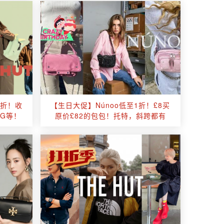
9折！收
【生日大促】Núnoo低至1折！£8买
GG等！
原价£82的包包！托特，斜跨都有