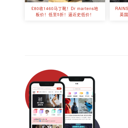
£80收1460马丁靴！Dr martens地
RAI
板价！低至5折！逼近史低价！
英