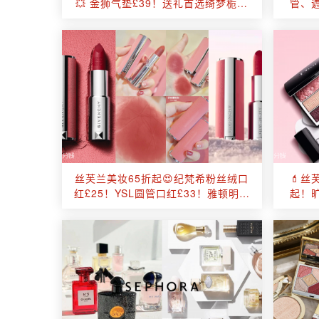
💥 金狮气垫£39！送礼首选绮梦栀子
管、遮
+口红礼盒£69！
丝芙兰美妆65折起😍纪梵希粉丝绒口
💄丝
红£25！YSL圆管口红£33！雅顿明星
起！旷
抗衰4件套7折！