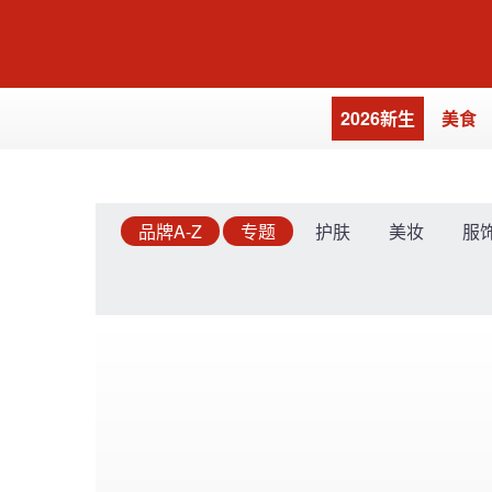
2026新生
美食
品牌A-Z
专题
护肤
美妆
服