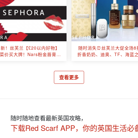
新！丝芙兰【£20以内好物】
随时消失⏰丝芙兰大促全场8
白菜价买大牌！Nars粉金唇膏
折香奶奶、迪奥、TF、海蓝
19！欧莱雅pro洗发水£13！
查看更多
随时随地查看最新英国攻略，
下载Red Scarf APP，你的英国生活必