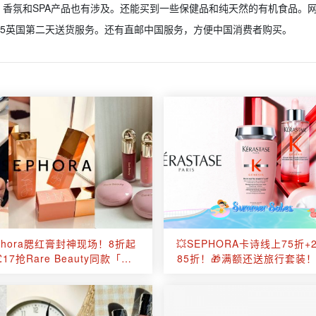
香氛和SPA产品也有涉及。还能买到一些保健品和纯天然的有机食品。
.95英国第二天送货服务。还有直邮中国服务，方便中国消费者购买。
ephora腮红膏封神现场！8折起
💥SEPHORA卡诗线上75折
17抢Rare Beauty同款「脸
85折！🎁满额还送旅行套装
红」特效💘
洗发£17！