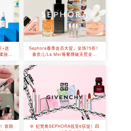
折+送
Sephora春季会员大促，全场75折！
0/柔肤水
香奈儿/La Mer等奢牌破天荒全参
！
与！直接封神‼️
袭！官网
🌸 纪梵希SEPHORA低至6狂促！四