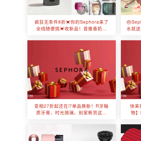
疯狂无条件8折💓你的Sephora来了
🎂Se
全线随便挑💓收新品！首推香奶、
水就送
Dior、Fenty、Hourglass！
条件8
变相27折起还在⁉️单品换新！R牙釉
快来
质牙膏、时光琉璃、别家断货这里
物】
有！
MA