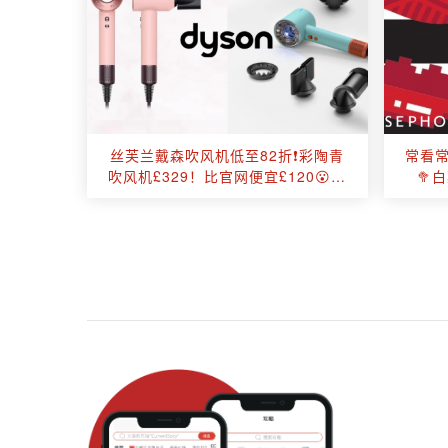
丝芙兰戴森吹风机低至82折❗彩陶青
常看常
吹风机£329！比官网便宜£120😮提
🥦
升生活幸福感利器❤️
£