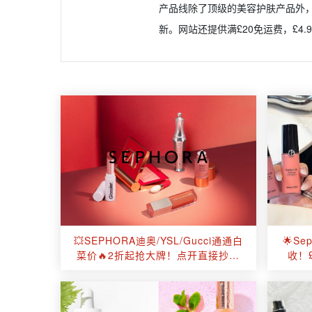
产品线除了顶级的美容护肤产品外，
新。网站还提供满£20免运费，£4
💥SEPHORA迪奥/YSL/Gucci通通白
🌟S
菜价🔥2折起抢大牌！点开直接抄底
收！£
价！