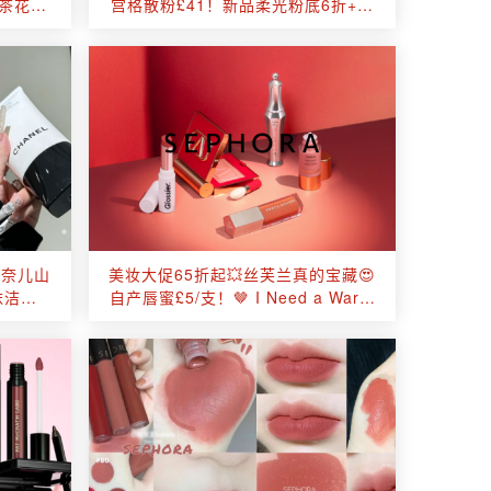
山茶花洁
宫格散粉£41！新品柔光粉底6折+养
肤级柔焦妆效封神
香奈儿山
美妆大促65折起💥丝芙兰真的宝藏😍
沫洁面
自产唇蜜£5/支！🤎 I Need a Warm
😘
眼影盘£40！