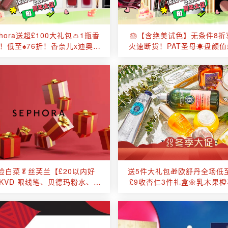
phora送超£100大礼包👛1瓶香
🎂【含绝美试色】无条件8折
！低至♠️76折！香奈儿x迪奥无
火速断货！PAT圣母☀️盘颜
5折✨香奶奶散粉清透丝绒感！
义！质量保证，传家宝加TA
捡白菜🥬丝芙兰【£20以内好
送5件大礼包🎁欧舒丹全场低至
KVD 眼线笔、贝德玛粉水、
£9收杏仁3件礼盒🌼乳木果
C黑魔杖、Nars粉金唇膏！
125ml仅£12！