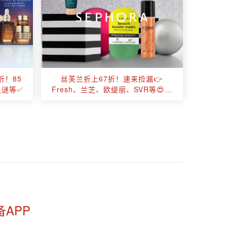
折！85
丝芙兰折上67折！速来捡漏👉
之谜等✅
Fresh、兰芝、欧缇丽、SVR等😍大
葡萄喷雾£12收200ml！
备APP