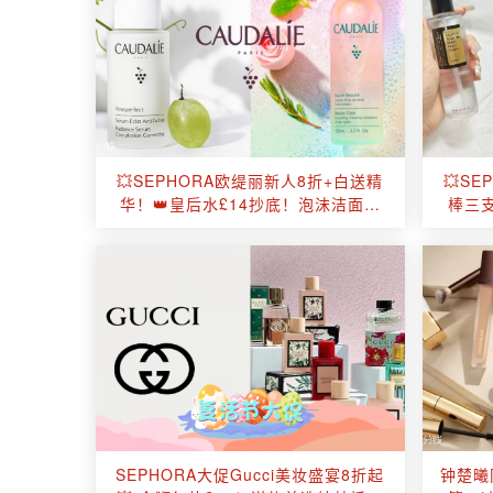
💥SEPHORA欧缇丽新人8折+白送精
💥S
华！👑皇后水£14抄底！泡沫洁面买
棒三支
一送一！
SEPHORA大促Gucci美妆盛宴8折起
钟楚曦同