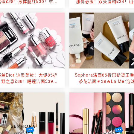
瑕£28！液体腮红£30！章小
涨价必囤！双头唇釉£34！
蕙同款粉饼£45！
面£42抄底价！
芙兰Dior 迪奥美妆！大促85折
Sephora洁面85折💥断货王
野之息£88！睡莲洁面£39！
茶花洁面￡39🔥La Mer泡
活动随时消失，囤货必买
￡76！今天也要好好洗脸