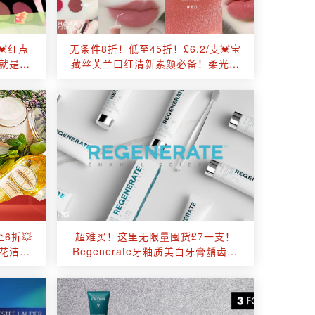
💓红点
无条件8折！低至45折！£6.2/支💓宝
值就是正
藏丝芙兰口红清新素颜必备！柔光雾
一份！
面or水晶嘟嘟唇！
6折💥
超难买！这里无限量囤货£7一支！
橙花洁面
Regenerate牙釉质美白牙膏龋齿说
拜拜！