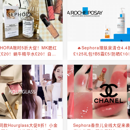
EPHORA限时5折大促！MK腮红
🔥Sephora理肤泉清仓4.4
£20！蜗牛精华水£20！自营
£125礼包‼️B5霜£5/防晒£1
镜面唇蜜£11收！
£10！夏日防晒囤起来
款Hourglass大促8折！小金
Sephora香奈儿全线大促来