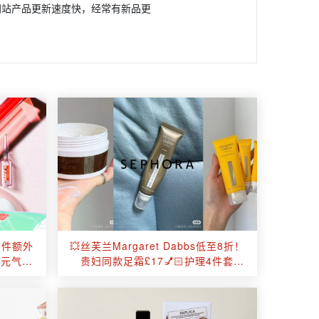
网站产品更新速度快，经常有新品更
+2件额外
💥丝芙兰Margaret Dabbs低至8折！
！元气姜
贵妇同款足霜£17💅🏻护理4件套
£31！章小蕙&papi推荐！