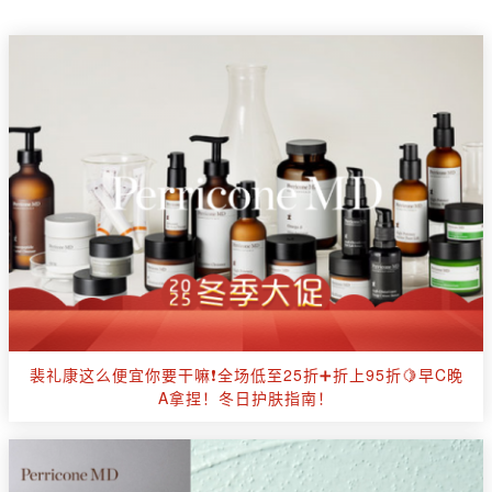
裴礼康这么便宜你要干嘛❗全场低至25折➕折上95折🍋早C晚
A拿捏！冬日护肤指南！