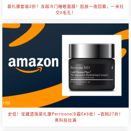
裴礼康套装2折！含超冷门睡眠面膜！肌肤一夜回春，一米社
交0毛孔！
史低！宝藏遗珠裴礼康Perricone冷霜£43收！=官网27折！
黑科技拉满