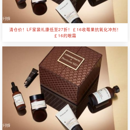
清仓价！LF家裴礼康低至27折！￡16收莓果抗氧化冲剂！
￡16的眼霜