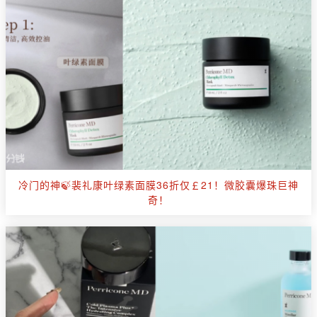
冷门的神🍃裴礼康叶绿素面膜36折仅￡21！微胶囊爆珠巨神
奇！