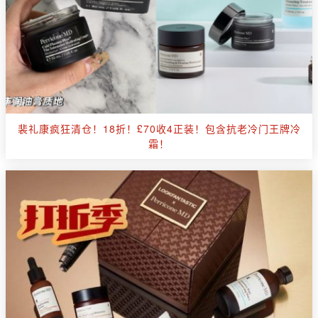
裴礼康疯狂清仓！18折！£70收4正装！包含抗老冷门王牌冷
霜！