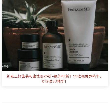
护肤三好生裴礼康惊现25折+额外85折！£9收视黄醇精华，
£12收VC精华！