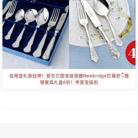
自用送礼皆封神！爱尔兰国宝级银器Newbridge打骨折👇镀
银餐具礼盒6折！传家宝级别