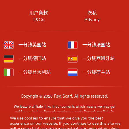
用户条款
隐私
T&Cs
Privacy
一分钱英国站
一分钱法国站
一分钱德国站
一分钱西班牙站
一分钱意大利站
一分钱荷兰站
Copyright © 2026 Red Scarf. All rights reserved.
We feature affiliate links in our contents which means we may get
paid commissions through purchases made through our links to
retailer sites.
We use cookies to ensure that we give you the best
Content is provided by users, brands or merchants. Some
experience on our website. If you continue to use this site we
information may have been generated by AI and is provided for
will assume that you are happy with it. For more information,