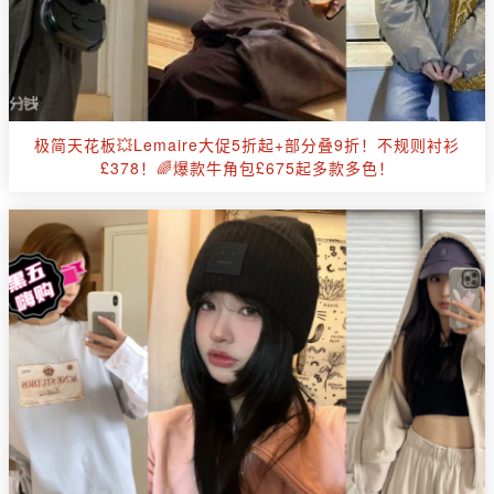
极简天花板💥Lemaire大促5折起+部分叠9折！不规则衬衫
£378！🌈爆款牛角包£675起多款多色！