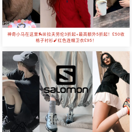
神奇小马在这里🏇🏼拉夫劳伦3折起+最高额外5折起！£50收
格子衬衫🧨红色连帽卫衣£95！