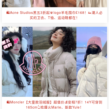
🛍Acne Studios黑五3折起🧣logo羊毛围巾£168！👟潮人必
买的卫衣、T恤、运动鞋都在！
🛍Moncler【大童款羽绒服】超值价💰变相7折！14Y可穿到
165cm👆抢爆火Marie、新款Yule！