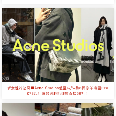
斩女性冷淡风⬛Acne Studios低至4折+叠8折😐羊毛围巾🧣
£78起！爆款囧脸毛线帽直接56折！