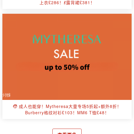
上衣£286！💃露背裙£381！
🧒 成人也能穿！Mytheresa大童专场5折起+额外8折！
Burberry格纹衬衫£103！MM6 T恤£48！