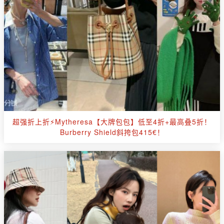
超强折上折⚡Mytheresa【大牌包包】低至4折+最高叠5折！
Burberry Shield斜挎包415€！