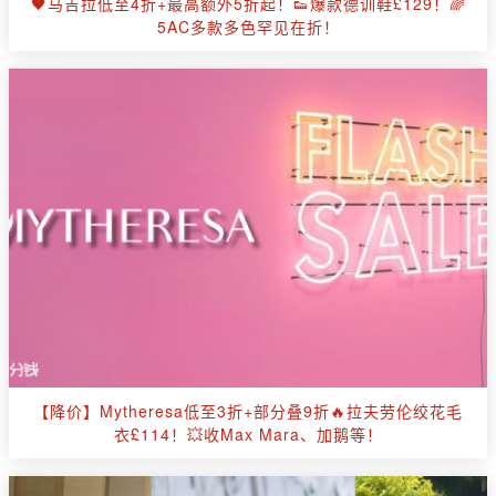
🖤马吉拉低至4折+最高额外5折起！👟爆款德训鞋£129！🌈
5AC多款多色罕见在折！
【降价】Mytheresa低至3折+部分叠9折🔥拉夫劳伦绞花毛
衣£114！💥收Max Mara、加鹅等！