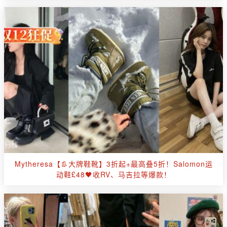
Mytheresa【👢大牌鞋靴】3折起+最高叠5折！Salomon运
动鞋£48🖤收RV、马吉拉等爆款！