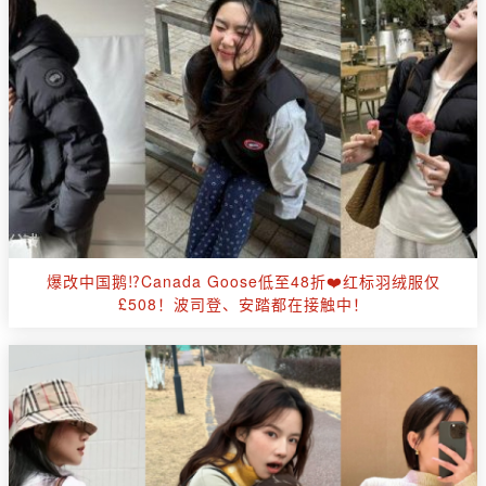
爆改中国鹅⁉️Canada Goose低至48折❤️红标羽绒服仅
£508！波司登、安踏都在接触中！