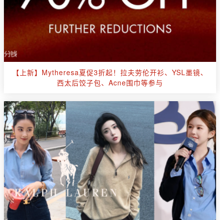
【上新】Mytheresa夏促3折起！拉夫劳伦开衫、YSL墨镜、
西太后饺子包、Acne围巾等参与