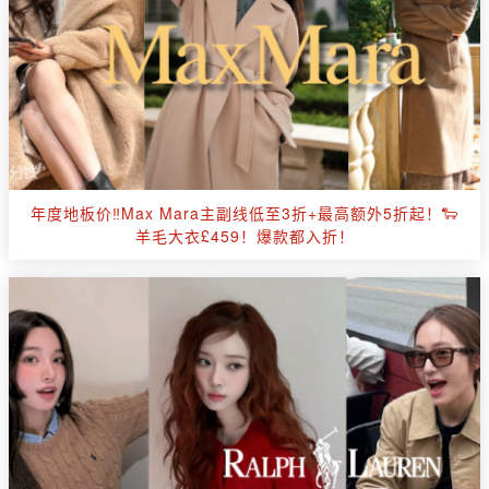
年度地板价‼Max Mara主副线低至3折+最高额外5折起！🐑
羊毛大衣£459！爆款都入折！