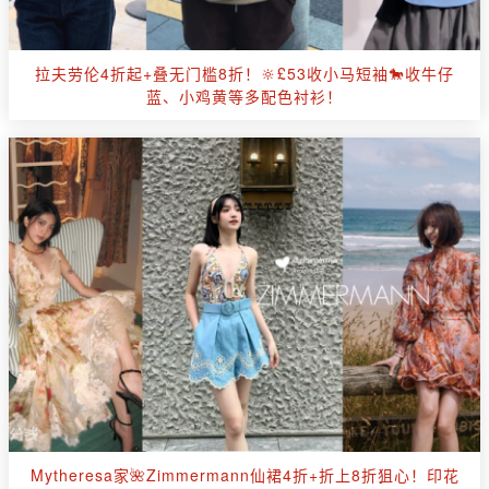
拉夫劳伦4折起+叠无门槛8折！🔆£53收小马短袖🐎收牛仔
蓝、小鸡黄等多配色衬衫！
Mytheresa家🌺Zimmermann仙裙4折+折上8折狙心！印花