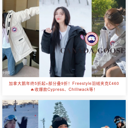
加拿大鹅年终5折起+部分叠9折！Freestyle羽绒夹克£460
🔥收爆款Cypress、Chilliwack等！