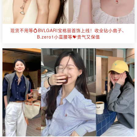
现货不用等💍BVLGARI宝格丽首饰上线！收全钻小扇子、
B.zero1小蛮腰等💝贵气又保值