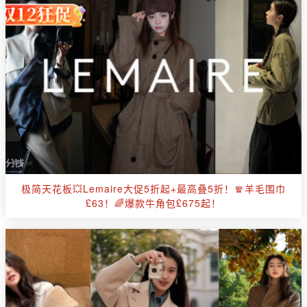
极简天花板💥Lemaire大促5折起+最高叠5折！🧣羊毛围巾
£63！🌈爆款牛角包£675起！