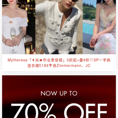
Mytheresa「👩🏼‍🎓毕业季穿搭」3折起+叠9折🤍SP一字肩
连衣裙£189💐收Zimmermann、JC