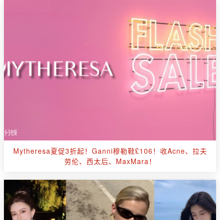
Mytheresa夏促3折起！Ganni穆勒鞋£106！收Acne、拉夫
劳伦、西太后、MaxMara！