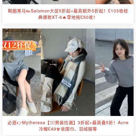
鞋圈黑马👟Salomon大促5折起+最高额外5折起！£103收经
典爆款XT-6🔥雪地拖£50收！
必逛👉Mytheresa【🚶‍♂️男装捡漏】3折起+最高叠5折！Acne
冷帽£49🧣收围巾、羽绒服等