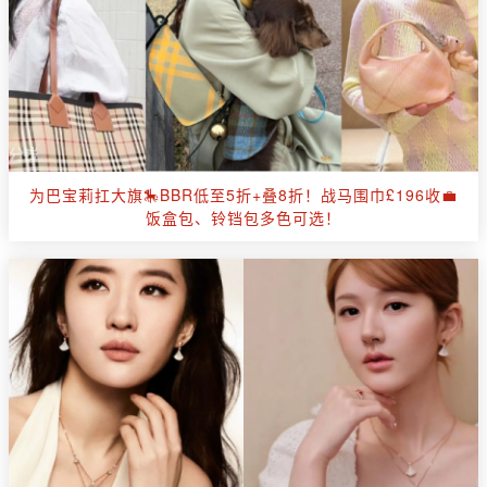
为巴宝莉扛大旗🎠BBR低至5折+叠8折！战马围巾£196收💼
饭盒包、铃铛包多色可选！