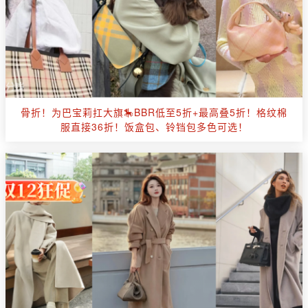
骨折！为巴宝莉扛大旗🎠BBR低至5折+最高叠5折！格纹棉
服直接36折！饭盒包、铃铛包多色可选！