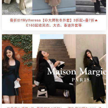
骨折价‼Mytheresa【🧥大牌秋冬外套】3折起+叠7折🔥
£160起收风衣、大衣、泰迪外套等