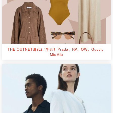
THE OUTNET清仓2.1折起！Prada、RV、OW、Gucci、
MiuMiu