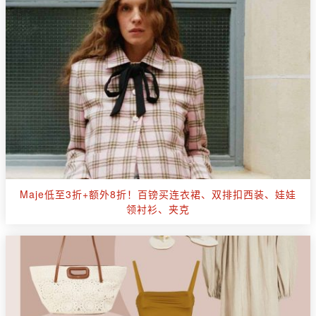
Maje低至3折+额外8折！百镑买连衣裙、双排扣西装、娃娃
领衬衫、夹克