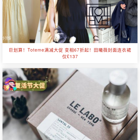
巨划算！Toteme满减大促 变相67折起！田曦薇封面连衣裙
仅£137