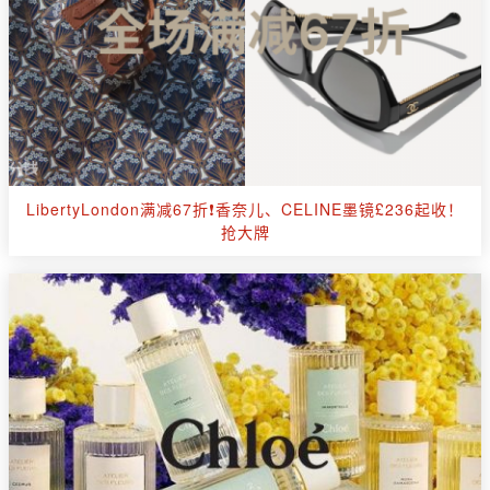
LibertyLondon满减67折❗香奈儿、CELINE墨镜£236起收！
抢大牌