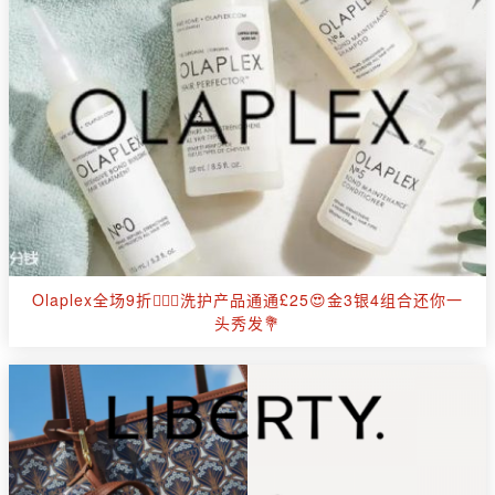
Olaplex全场9折🧖🏻‍♀️洗护产品通通£25😍金3银4组合还你一
头秀发💐