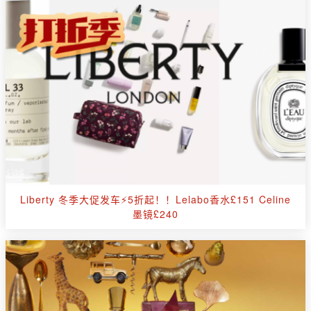
Liberty 冬季大促发车⚡️5折起！！Lelabo香水£151 Celine
墨镜£240