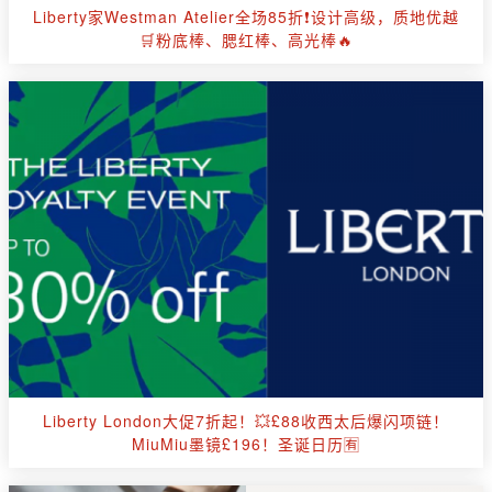
Liberty家Westman Atelier全场85折❗设计高级，质地优越
🛒粉底棒、腮红棒、高光棒🔥
Liberty London大促7折起！💥£88收西太后爆闪项链！
MiuMiu墨镜£196！圣诞日历🈶