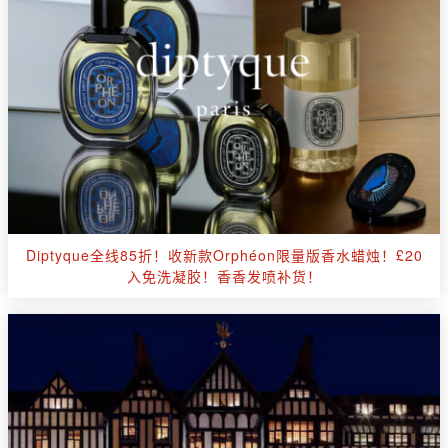
Diptyque全线85折！收新款Orphéon限量版香水蜡烛！£20
入免洗凝胶！香香发喷补货！