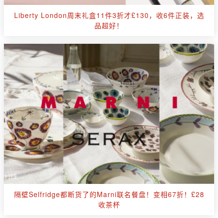
Liberty London周末礼盒11件3折才£130，收6件正装，选
品超好！
隔壁Selfridge都断货了的Marni联名餐盘！变相67折！£28
收茶杯