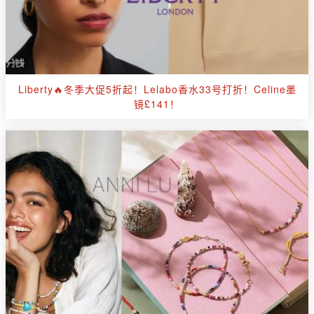
Liberty🔥冬季大促5折起！Lelabo香水33号打折！Celine墨
镜£141！