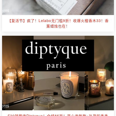
【复活节】疯了！Lelabo无门槛9折！收爆火檀香木33！香
薰蜡烛也在！
£20就能收Diptyque！全线85折！开心收新款+补货的香香