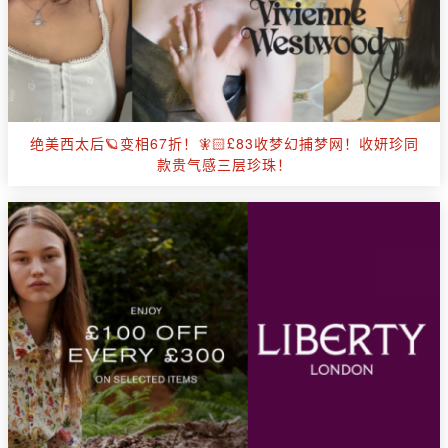
绝美西太后🪐变相67折！🧚🏻£83收梦幻捕梦网！收妍珍同
款贵气感三层珍珠！