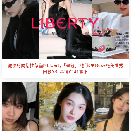
诚挚的向您推荐💁🏻Liberty「墨镜」7折起🖤Rose绝美看秀
同款YSL墨镜£241拿下