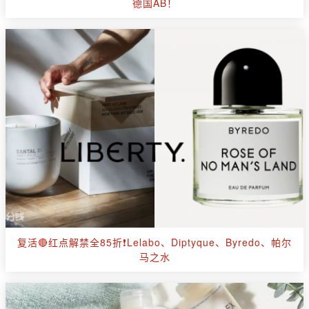
德国AB！
复活🔴红点解禁全85折❗Lelabo、Diptyque、Byredo、帕尔
马之水