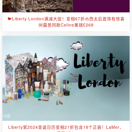
🐦Liberty London满减大促！变相67折👜西太后首饰有惊喜
🆘露思同款Celine墨镜£268
Liberty家2024圣诞日历变相21折包含18个正装！LaMer、