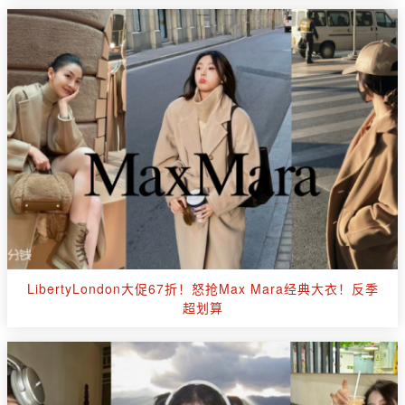
LibertyLondon大促67折！怒抢Max Mara经典大衣！反季
超划算