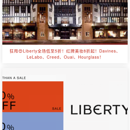
狂甩😍Liberty全场低至5折！红牌美妆8折起！Davines、
LeLabo、Creed、Ouai、Hourglass！