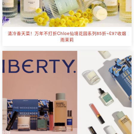
清冷香天菜！万年不打折Chloe仙境花园系列85折~£97收烟
雨茉莉