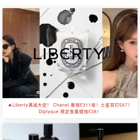
🔥Liberty满减大促！ Chanel 墨镜£311收！土星耳钉£67！
Diptyque 限定香薰蜡烛£38！