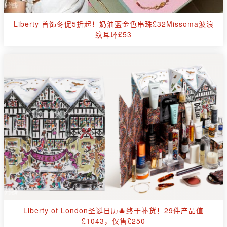
Liberty 首饰冬促5折起！奶油蓝金色串珠£32Missoma波浪
纹耳环£53
Liberty of London圣诞日历🎄终于补货！29件产品值
£1043，仅售£250