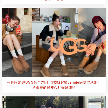
秋冬限定😼UGG低至7折！🐻£92起收Jennie同款雪地靴！
🍂暖暖的很安心！好码速抢