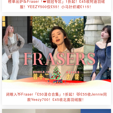
榜单出炉📝Fraser「👑销冠专区」1折起！£45收阿迪羽绒
服！YEEZY500仅£55！小马针织裙£115！
闭眼入👋Fraser「£50清仓合集」1折起！😻£55收Jennie同
款Yeezy700！£45收北面羽绒服！