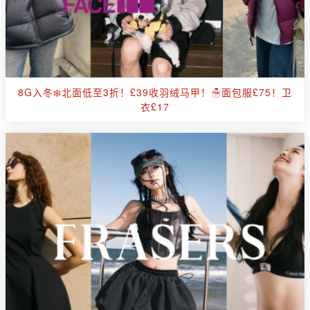
8G入冬❄️北面低至3折！£39收羽绒马甲！☃️面包服£75！卫
衣£17