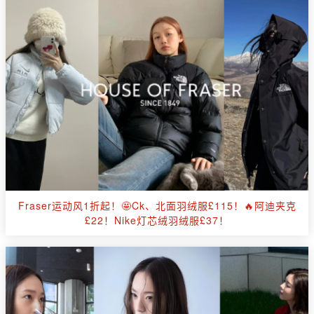
Fraser运动风1折起！🤩Ck、北面羽绒服£115！🔥阿迪夹克
£22！Nike灯芯绒羽绒服£37！