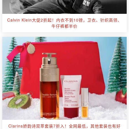
Calvin Klein大促2折起！内衣不到10镑，卫衣、针织高领、
牛仔裤都半价
Clarins娇韵诗双萃套装7折入！全网最低，其他套装也有好