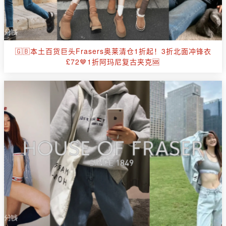
🇬🇧本土百货巨头Frasers奥莱清仓1折起！3折北面冲锋衣
£72🤎1折阿玛尼复古夹克🆘