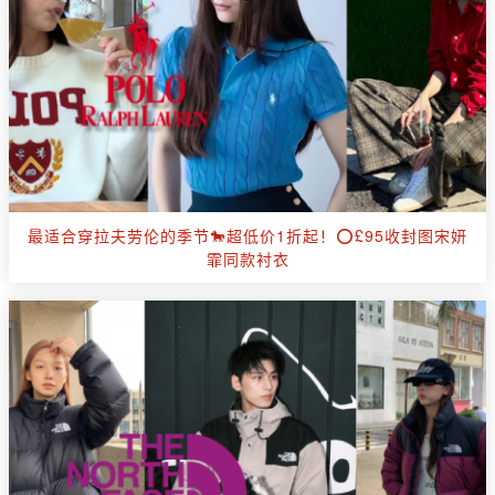
最适合穿拉夫劳伦的季节🐎超低价1折起！⭕️£95收封图宋妍
霏同款衬衣