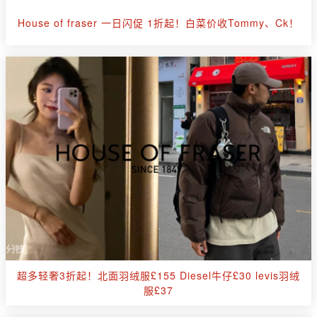
House of fraser 一日闪促 1折起！白菜价收Tommy、Ck！
超多轻奢3折起！北面羽绒服£155 Diesel牛仔£30 levis羽绒
服£37