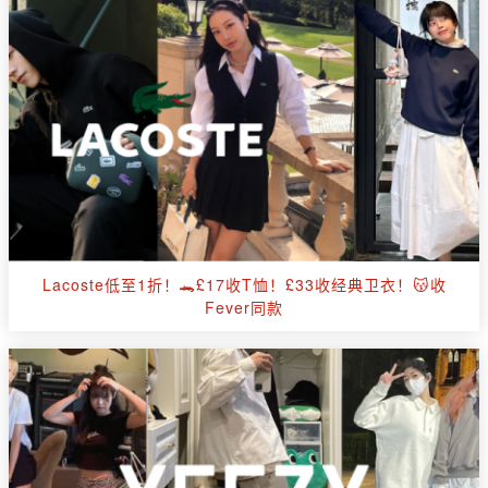
Lacoste低至1折！🐊£17收T恤！£33收经典卫衣！😽收
Fever同款