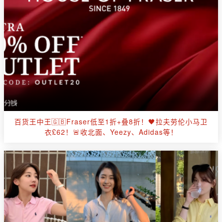
百货王中王🇬🇧Fraser低至1折+叠8折！🖤拉夫劳伦小马卫
衣£62！🚨收北面、Yeezy、Adidas等！