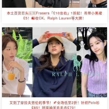
本土百货巨头🇬🇧Frasers「£10左右」1折起！吊带小黑裙
£5！🛍️收CK、Ralph Lauren等大牌！
又到了穿拉夫劳伦的季节！🍂全场低至2折！针织Polo衫
£85！拼接袖羊毛毛衣£70！