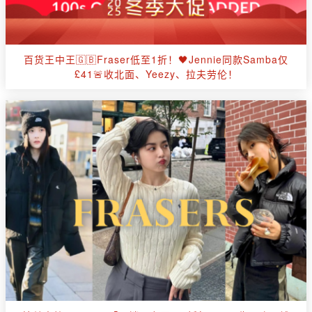
百货王中王🇬🇧Fraser低至1折！🖤Jennie同款Samba仅
£41🚨收北面、Yeezy、拉夫劳伦！