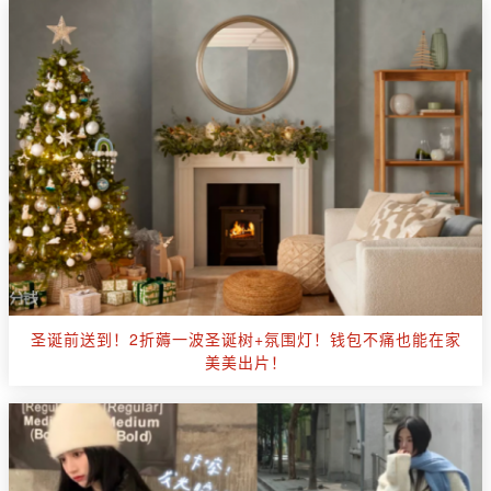
圣诞前送到！2折薅一波圣诞树+氛围灯！钱包不痛也能在家
美美出片！