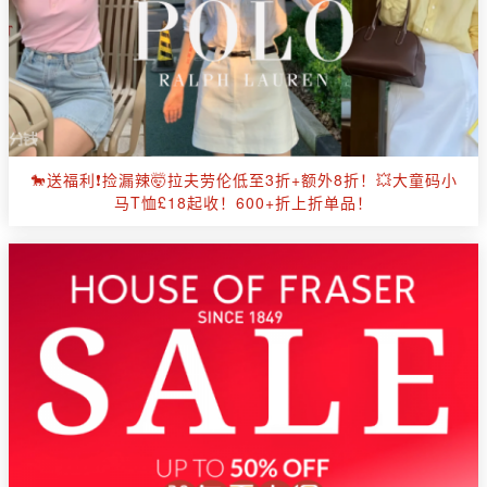
🐎送福利❗️捡漏辣🤯拉夫劳伦低至3折+额外8折！💥大童码小
马T恤£18起收！600+折上折单品！