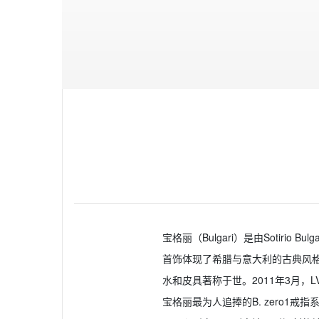
宝格丽（Bulgari）是由Sotir
首饰体现了希腊与意大利的古典风
水和皮具著称于世。2011年3月，L
宝格丽最为人追捧的B. zero1戒