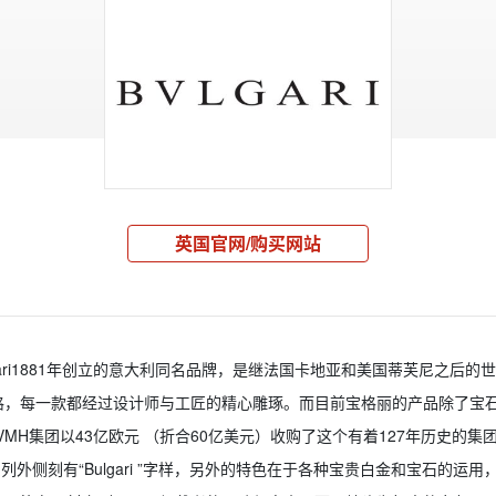
英国官网/购买网站
io Bulgari1881年创立的意大利同名品牌，是继法国卡地亚和美国蒂芙尼
格，每一款都经过设计师与工匠的精心雕琢。而目前宝格丽的产品除了宝
VMH集团以43亿欧元 （折合60亿美元）收购了这个有着127年历史的集
指系列外侧刻有“Bulgari ”字样，另外的特色在于各种宝贵白金和宝石的