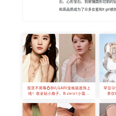
石、心形宝石、到密镶圆形切割的钻石
和高品质成为了众多女星和it girl
现货不用等💍BVLGARI宝格丽首饰上
罕见
线！收全钻小扇子、B.zero1小蛮腰
茶仅
等💝贵气又保值