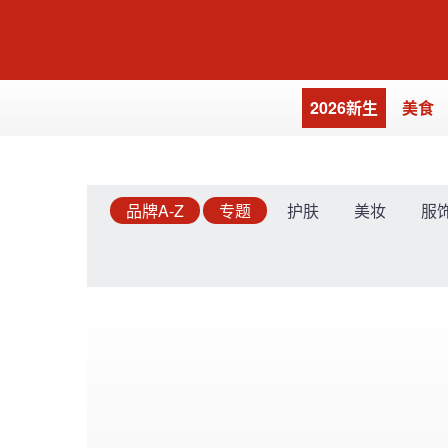
2026新生
美食
品牌A-Z
专题
护肤
美妆
服