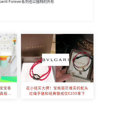
 Forever系列也以独特的外形
丽宝宝香
花小钱买大牌！宝格丽巨难买的蛇头
真极适
红绳手链和经典银戒仅£235拿下