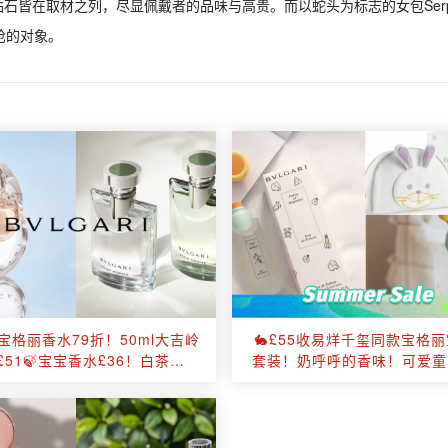
皆在取材之列，尽显佩戴者的品味与高贵。而以蛇头为标志的女包Serpenti
疯抢的对象。
宝格丽香水79折！50ml大吉岭
🐇£55收易烊千玺同款宝格
£51🍃宝宝香水£36！白茶香
套装！奶呼呼的香味！可爱童
85ml套装仅£67！
合小女生～