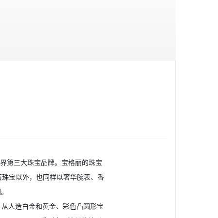
之后的世界第三大珠宝品牌。宝格丽的珠宝
石珠宝以外，也同样以奢华腕表、香
团。
运用，从人造白金和黄金、彩色凸圆形宝