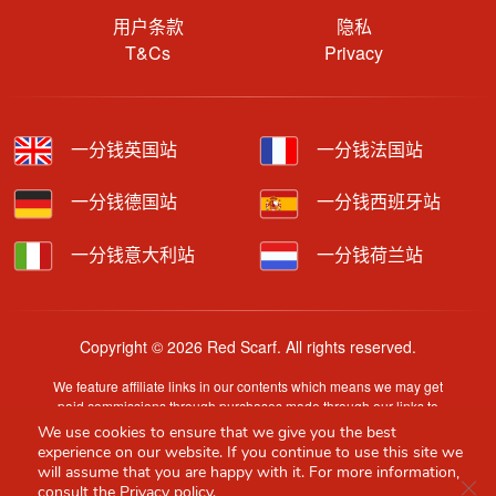
用户条款
隐私
T&Cs
Privacy
一分钱英国站
一分钱法国站
一分钱德国站
一分钱西班牙站
一分钱意大利站
一分钱荷兰站
Copyright © 2026 Red Scarf. All rights reserved.
We feature affiliate links in our contents which means we may get
paid commissions through purchases made through our links to
retailer sites.
We use cookies to ensure that we give you the best
Content is provided by users, brands or merchants. Some
experience on our website. If you continue to use this site we
information may have been generated by AI and is provided for
will assume that you are happy with it. For more information,
Clo
guidance only. Accuracy and availability may change without prior
consult the
Privacy policy.