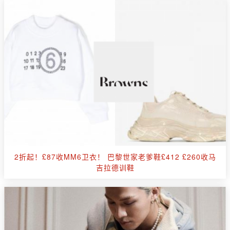
2折起！£87收MM6卫衣！ 巴黎世家老爹鞋£412 £260收马
吉拉德训鞋