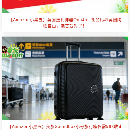
【Amazon小黑五】英国送礼神器One4all 礼品码🎁英国购
物自由，选它就对了！
【Amazon小黑五】美旅Soundbox小号旅行箱仅需£98收🧳