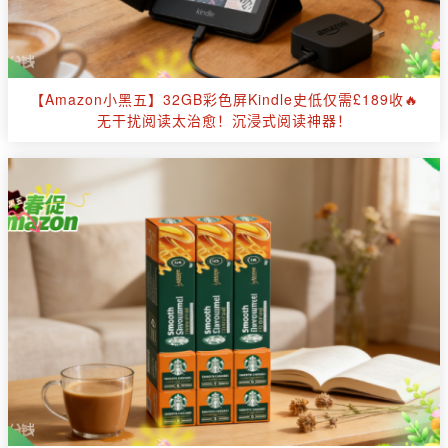
【Amazon小黑五】32GB彩色屏Kindle史低仅需£189收🔥
无干扰阅读太治愈！沉浸式阅读神器！