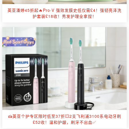
英亚潘婷45折起🔥Pro-V 强效发膜史低仅需£4！强韧亮泽洗
护套装£18收！秀发护理全拿捏！
🍰英亚个护专区限时低至37折💥2支飞利浦3100系电动牙刷
£52收！温和护龈，刷牙不出血✅