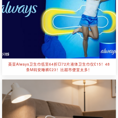
英亚Always卫生巾低至64折💥72片液体卫生巾仅£15！48
条M码安睡裤£23！比超市便宜太多！