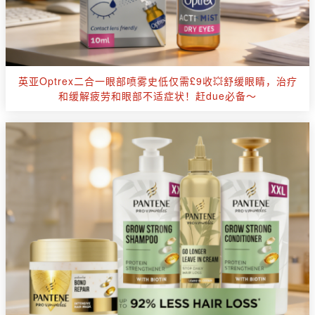
英亚Optrex二合一眼部喷雾史低仅需£9收💥舒缓眼睛，治疗
和缓解疲劳和眼部不适症状！赶due必备～