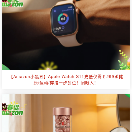
【Amazon小黑五】Apple Watch S11史低仅需￡299🍎健
康/运动/穿搭一步到位！闭眼入！