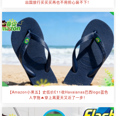
出国旅行买买买再也不用担心装不下！
【Amazon小黑五】史低价£11收Havaianas巴西logo蓝色
人字拖🔥穿上离夏天又近了一步！