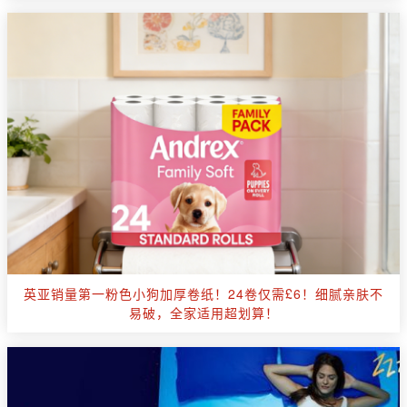
英亚销量第一粉色小狗加厚卷纸！24卷仅需£6！细腻亲肤不
易破，全家适用超划算！