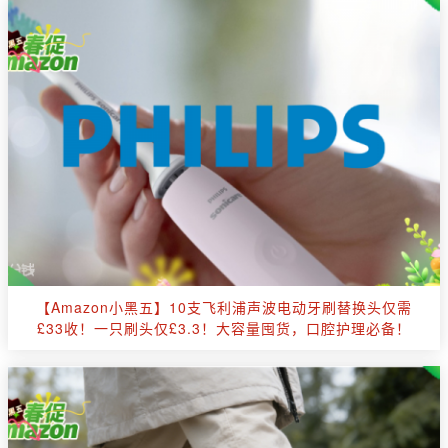
【Amazon小黑五】10支飞利浦声波电动牙刷替换头仅需
£33收！一只刷头仅£3.3！大容量囤货，口腔护理必备！