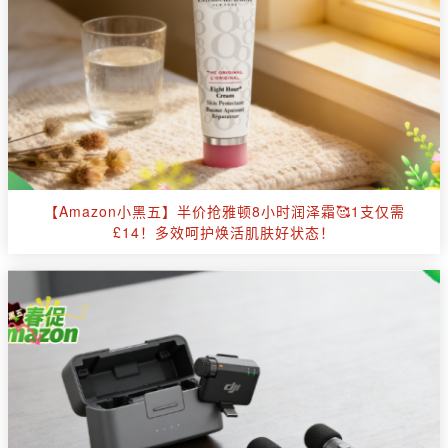
【Amazon小黑五】半价抢雅顿8小时润泽霜🥰1支仅需
£14！多效呵护焕活肌肤好状态！