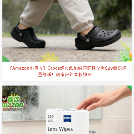
【Amazon小黑五】Crocs经典款加绒洞洞鞋仅需£29收💥轻
量舒适！居家户外春秋神器！