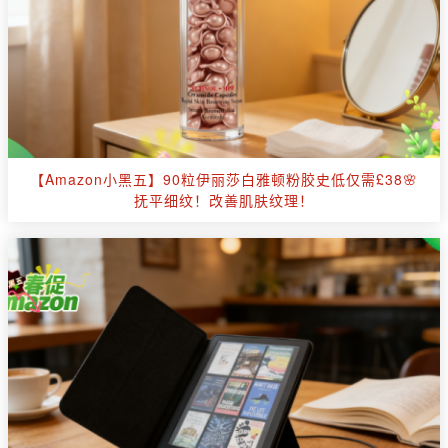
【Amazon小黑五】90粒伊丽莎白雅顿粉胶史低仅需£38🌸
抚平细纹！改善肌肤纹理！