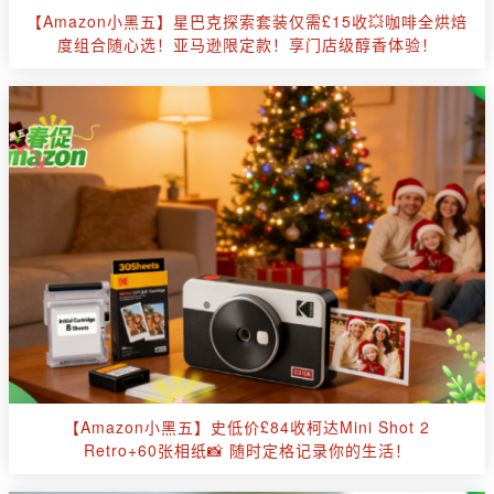
【Amazon小黑五】星巴克探索套装仅需£15收💥咖啡全烘焙
度组合随心选！亚马逊限定款！享门店级醇香体验！
【Amazon小黑五】史低价£84收柯达Mini Shot 2
Retro+60张相纸📸 随时定格记录你的生活！