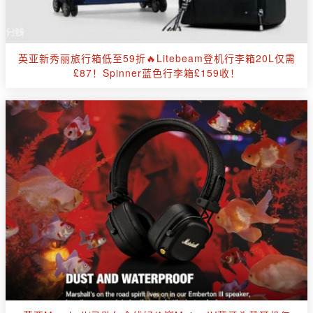
英亚新秀丽旅行箱低至59折🔥Litebeam登机行李箱20L仅需
£87！Spinner蓝色行李箱£159收！