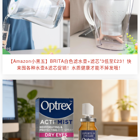
【Amazon小黑五】BRITA白色滤水壶+滤芯*3低至£23！快
来囤各种水壶&滤芯促销！水质健康才能不掉发哦！