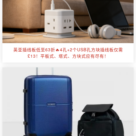
英亚插线板低至63折🔥4孔+2个USB孔方块插线板仅需
£13！平板式、塔式、方块式应有尽有！