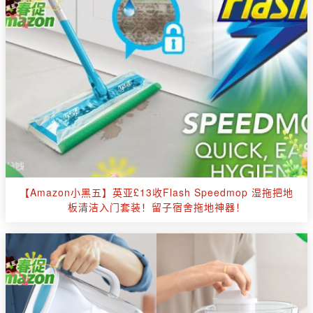
【Amazon小黑五】英亚£13收Flash Speedmop 湿拖把地
板清洁入门套装！留子宿舍拖地神器！