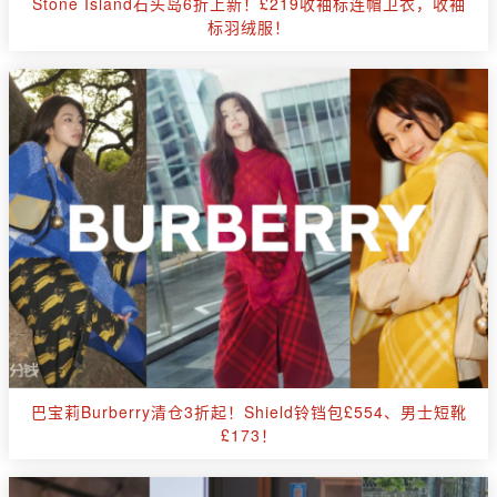
Stone Island石头岛6折上新！£219收袖标连帽卫衣，收袖
标羽绒服！
巴宝莉Burberry清仓3折起！Shield铃铛包£554、男士短靴
£173！