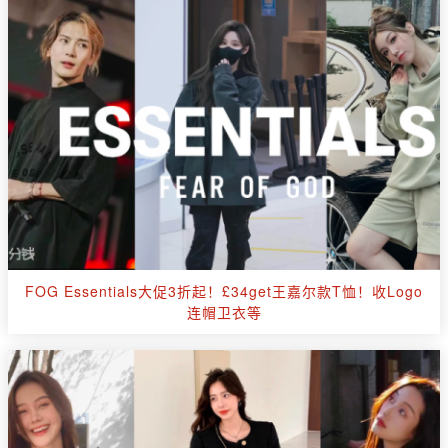
FOG Essentials大促3折起！£34get王嘉尔款T恤！收Logo
连帽卫衣等