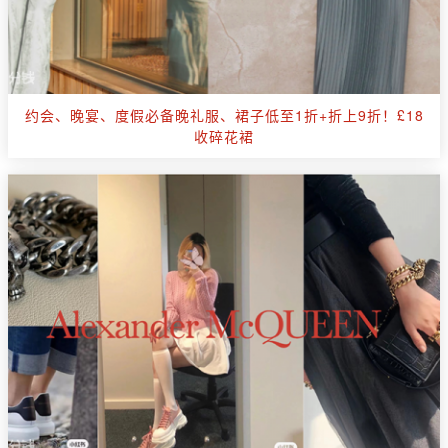
约会、晚宴、度假必备晚礼服、裙子低至1折+折上9折！£18
收碎花裙