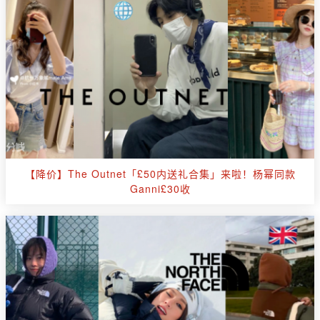
【降价】The Outnet「£50内送礼合集」来啦！杨幂同款
Ganni£30收