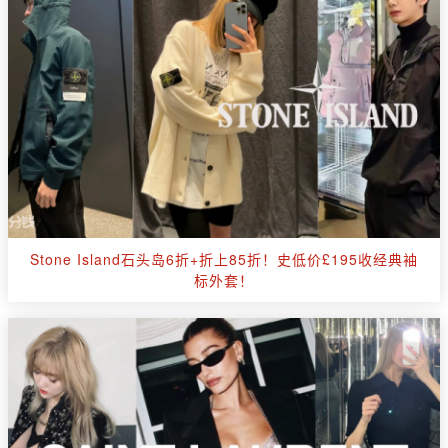
Stone Island石头岛6折+折上85折！史低价£195收经典袖
标外套！