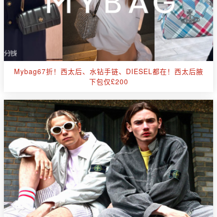
Mybag67折！西太后、水钻手链、DIESEL都在！西太后腋
下包仅£200