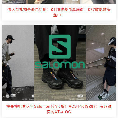
情人节礼物是麦昆给的！£179收麦昆厚底鞋！£77收骷髅头
丝巾！
拽哥拽姐看这里Salomon低至5折！ACS Pro仅£87！有超难
买的XT-4 OG