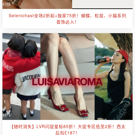
Selenichast全场2折起+独家75折！蝴蝶、松鼠、小猫系列
首饰必入！
【随时消失】LVR闪促星标85折！大促专区低至2折！西太
后包£187！