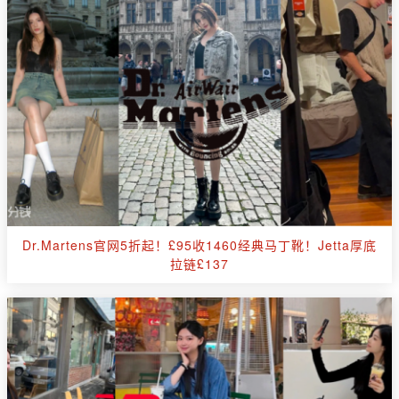
Dr.Martens官网5折起！£95收1460经典马丁靴！Jetta厚底
拉链£137