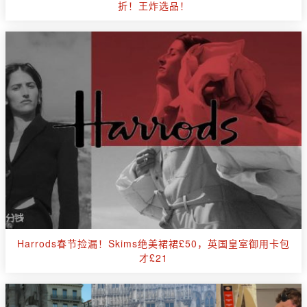
折！王炸选品！
Harrods春节捡漏！Skims绝美裙裙£50，英国皇室御用卡包
才£21