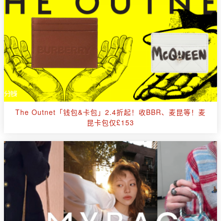
The Outnet「钱包&卡包」2.4折起！收BBR、麦昆等！麦
昆卡包仅£153