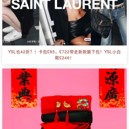
YSL也42折？！卡包£85，£722带走新款腋下包！YSL小白
鞋£246！