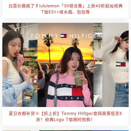
白菜价薅疯了🥬lululemon「30镑合集」上新43折起🎽经典
T恤£31⚡收水瓶、包包等
夏日衣橱补货🌞【折上折】Tommy Hilfiger官网奥莱低至5
折！经典Logo T恤限时抢购！