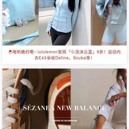
🐣哦哟嫩的嘞✨lululemon官网「💦泡沫云蓝」9折！运动内
衣£43🤩收Define、Scuba等！