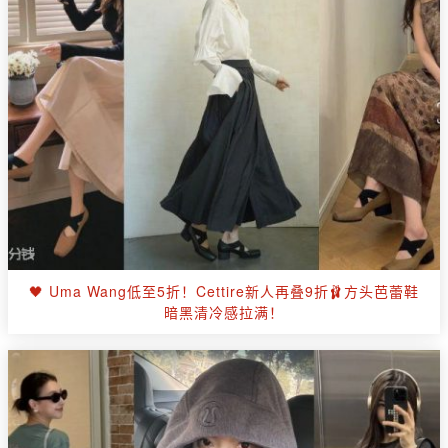
🖤 Uma Wang低至5折！Cettire新人再叠9折🩰方头芭蕾鞋
暗黑清冷感拉满！