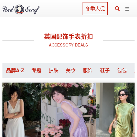
冬季大促
英国配饰手表折扣
ACCESSORY DEALS
品牌A-Z
专题
护肤
美妆
服饰
鞋子
包包