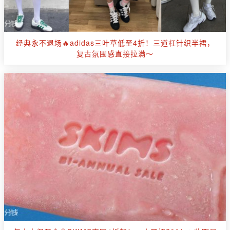
经典永不退场🔥adidas三叶草低至4折！三道杠针织半裙，
复古氛围感直接拉满～