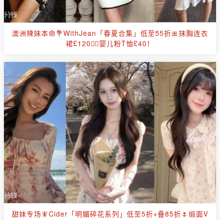
澳洲辣妹本命💐WithJean「春夏合集」低至55折🎀抹胸连衣
裙£120👉🏻婴儿粉T恤£40！
甜妹专场🧚Cider「明媚碎花系列」低至5折+叠85折🌷缎面V