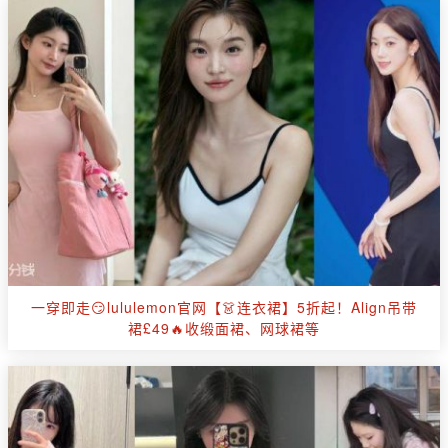
一穿即走😏lululemon官网【👗连衣裙】5折起！Align吊带
裙£49🔥收缎面裙、网球裙等