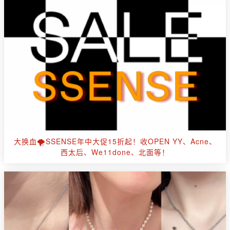
大换血🌪SSENSE年中大促15折起！收OPEN YY、Acne、
西太后、We11done、北面等！