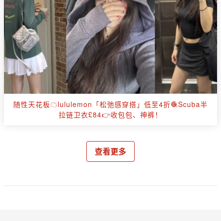
随性天花板☁️lululemon「松弛感穿搭」低至4折🧶Scuba半
拉链卫衣£84👉收包包、神裤！
查看更多