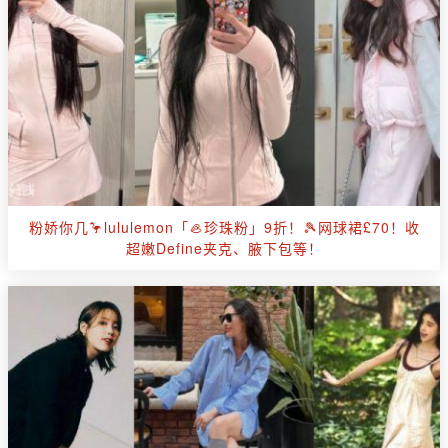
粉娇你几🦩lululemon「🦪珍珠粉」9折！🎾网球裙£70！收
超嫩Define夹克、腋下包等！