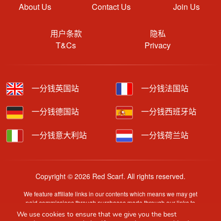
About Us
Contact Us
Join Us
用户条款
隐私
T&Cs
Privacy
一分钱英国站
一分钱法国站
一分钱德国站
一分钱西班牙站
一分钱意大利站
一分钱荷兰站
Copyright © 2026 Red Scarf. All rights reserved.
We feature affiliate links in our contents which means we may get
paid commissions through purchases made through our links to
retailer sites.
We use cookies to ensure that we give you the best
Content is provided by users, brands or merchants. Some