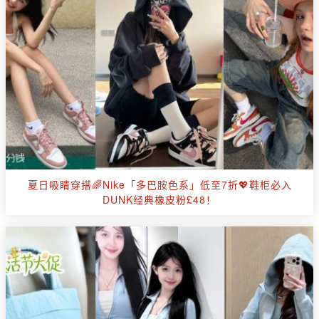
夏日吸睛穿搭🌈Nike「多巴胺色系」低至7折💖鞋柜必入
DUNK经典橡皮粉£48！