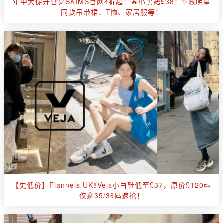
年中大促开仓🎈SKIMS官网4折起！🔥小黑裙£38！✨收明星
同款吊带裙、T恤、家居服等！
【史低价】Flannels UK‼️Veja小白鞋低至£37，原价£120👟
仅剩35/36码速抢！