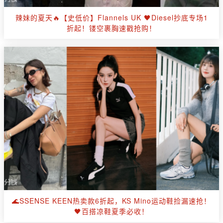
辣妹的夏天🔥【史低价】Flannels UK 🖤Diesel抄底专场1
折起！镂空裹胸速戳抢购！
🌊SSENSE KEEN热卖款6折起，KS Mino运动鞋捡漏速抢！
🖤百搭凉鞋夏季必收！