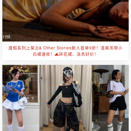
度假系列上架⛱️& Other Stories新人首单9折！清爽吊带小
白裙速收！🌊碎花裙、泳衣好价！