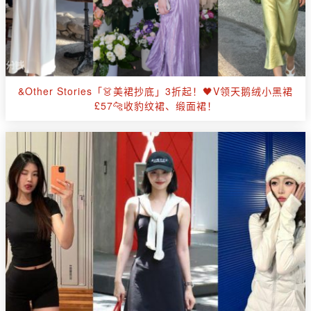
&Other Stories「👗美裙抄底」3折起！🖤V领天鹅绒小黑裙
£57🐆收豹纹裙、缎面裙！