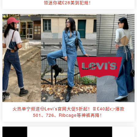
领迷你裙£28美到犯规！
火热单宁频道🤠Levi’s官网大促5折起！👖£40起👉爆款
501、726、Ribcage等神裤再降！