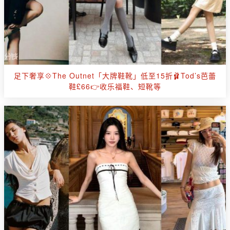
足下奢享💠The Outnet「大牌鞋靴」低至15折🩰Tod’s芭蕾
鞋£66👉收乐福鞋、短靴等