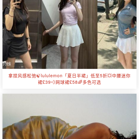
拿捏风感松弛🍃lululemon「夏日半裙」低至5折💥中腰迷你
裙£39💨网球裙£58🌈多色可选