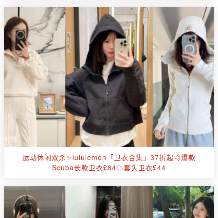
运动休闲双杀✨lululemon「卫衣合集」37折起💨爆款
Scuba长款卫衣£84☁️套头卫衣£44