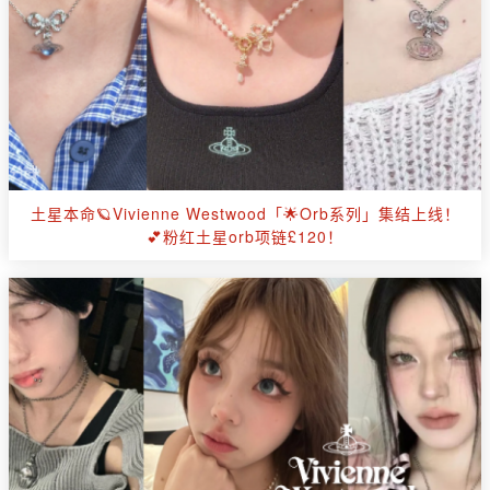
土星本命🪐Vivienne Westwood「🌟Orb系列」集结上线！
💕粉红土星orb项链£120！