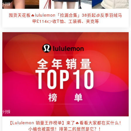
囤货天花板🔥lululemon「捡漏合集」38折起🧊反季羽绒马
甲£114👉收T恤、工装裤、夹克等
【Lululemon 销量王炸榜单】来了🔥看看大家都在买什么！
小编也被震惊！排第二的居然是它？！