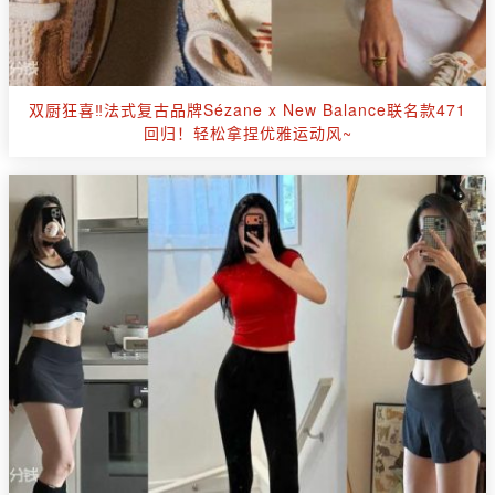
双厨狂喜‼法式复古品牌Sézane x New Balance联名款471
回归！轻松拿捏优雅运动风~