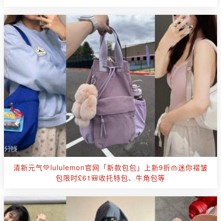
清新元气💚lululemon官网「新款包包」上新9折👜迷你褶皱
包限时£61🎒收托特包、牛角包等