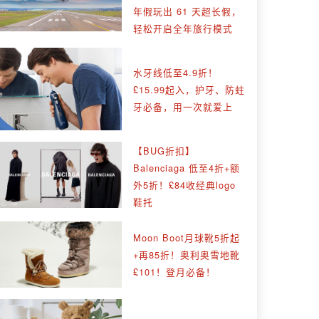
年假玩出 61 天超长假，
轻松开启全年旅行模式
水牙线低至4.9折！
£15.99起入，护牙、防蛀
牙必备，用一次就爱上
【BUG折扣】
Balenciaga 低至4折+额
外5折！£84收经典logo
鞋托
Moon Boot月球靴5折起
+再85折！奥利奥雪地靴
£101！登月必备！