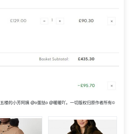
五楼的小芳阿姨 @o蛋挞o @暖暖吖。一切版权归原作者所有©️