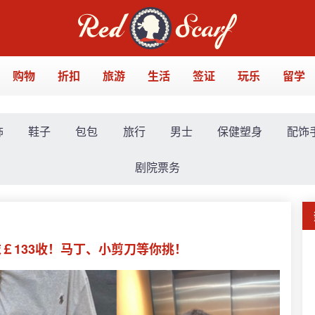
购物
折扣
旅游
生活
签证
玩乐
留学
饰
鞋子
包包
旅行
男士
保健塑身
配饰
剧院票务
衣￡133收！马丁、小剪刀等你挑！