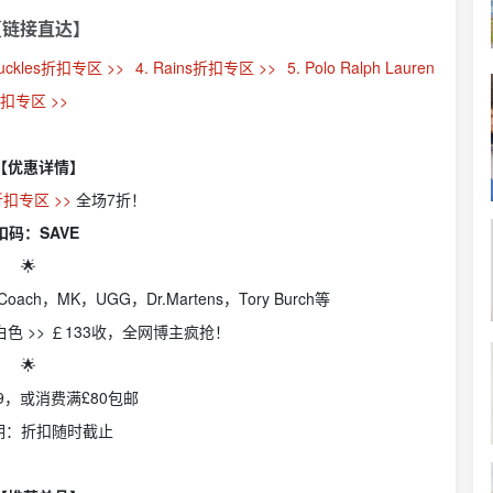
【链接直达】
nuckles折扣专区 >>
4. Rains折扣专区 >>
5. Polo Ralph Lauren
扣专区 >>
 【优惠详情】
折扣专区 >>
全场7折！
扣码：SAVE
🌟
ch，MK，UGG，Dr.Martens，Tory Burch等
白色 >> ￡133收，全网博主疯抢！
🌟
99，或消费满£80包邮
期：折扣随时截止