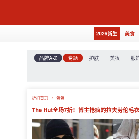
2026新生
美食
品牌A-Z
专题
护肤
美妆
服
折扣首页
包包
The Hut全场7折！博主抢疯的拉夫劳伦毛