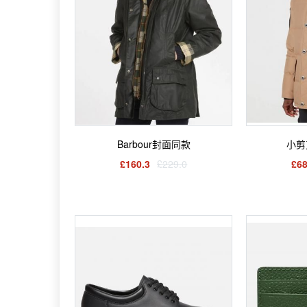
Barbour封面同款
小剪
£160.3
£229.0
£68