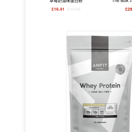
草莓奶油味蛋白粉
The Bul
£16.41
£19.99
£29