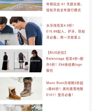
年假玩出 61 天超长假，
轻松开启全年旅行模式
水牙线低至4.9折！
£15.99起入，护牙、防蛀
牙必备，用一次就爱上
【BUG折扣】
Balenciaga 低至4折+额
外5折！£84收经典logo
鞋托
Moon Boot月球靴5折起
+再85折！奥利奥雪地靴
£101！登月必备！