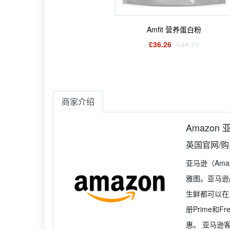
Amfit 营养蛋白粉
£36.26
£44.71
商家介绍
Amazon
英国官网/
亚马逊（Am
雅图。亚马逊
生鲜都可以在
册Prime和
惠。 亚马逊客服