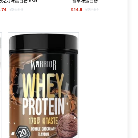
k 巧克力味蛋白粉 5KG
香草味蛋白粉
.74
£34.99
£14.6
£22.51