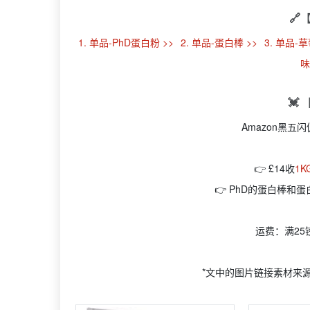
🔗
1. 单品-PhD蛋白粉 >>
2. 单品-蛋白棒 >>
3. 单品-
味
💓
Amazon黑五
👉 £14收
1K
👉 PhD的蛋白棒
运费：满25镑
*文中的图片链接素材来