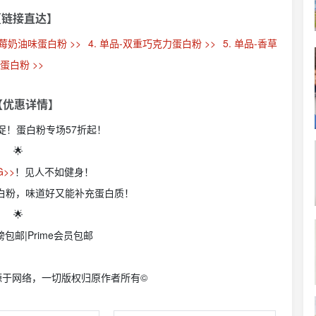
【链接直达】
草莓奶油味蛋白粉 >>
4. 单品-双重巧克力蛋白粉 >>
5. 单品-香草
蛋白粉 >>
 【优惠详情】
闪促！蛋白粉专场57折起！
🌟
G>>
！见人不如健身！
和蛋白粉，味道好又能补充蛋白质！
🌟
包邮|Prime会员包邮
源于网络，一切版权归原作者所有©