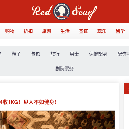
购物
折扣
旅游
生活
签证
玩乐
留学
饰
鞋子
包包
旅行
男士
保健塑身
配饰
剧院票务
14收1KG！见人不如健身！