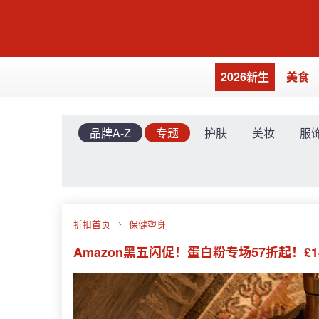
2026新生
美食
品牌A-Z
专题
护肤
美妆
服
折扣首页
保健塑身
Amazon黑五闪促！蛋白粉专场57折起！£