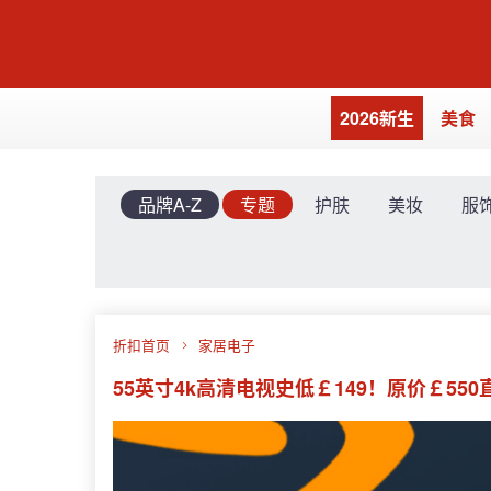
2026新生
美食
品牌A-Z
专题
护肤
美妆
服
折扣首页
家居电子
55英寸4k高清电视史低￡149！原价￡550