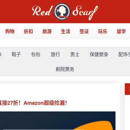
购物
折扣
旅游
生活
签证
玩乐
留学
饰
鞋子
包包
旅行
男士
保健塑身
配饰
剧院票务
直接27折！Amazon超级捡漏！