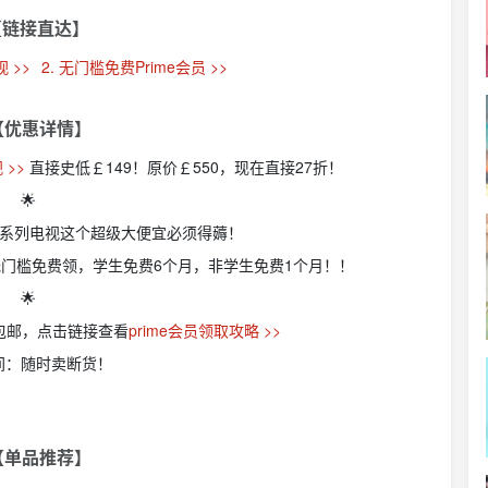
【链接直达】
 >>
2. 无门槛免费Prime会员 >>
 【优惠详情】
 >>
直接史低￡149！原价￡550，现在直接27折！
🌟
！最新系列电视这个超级大便宜必须得薅！
无门槛免费领，学生免费6个月，非学生免费1个月！！
🌟
员包邮，点击链接查看
prime会员领取攻略 >>
间：随时卖断货！
 【单品推荐】