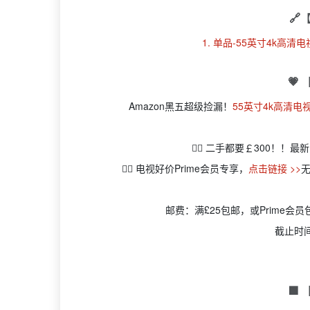
🔗
1. 单品-55英寸4k高清电视
💗
Amazon黑五超级捡漏！
55英寸4k高清电视
👉🏻 二手都要￡300！
👉🏻 电视好价Prime会员专享，
点击链接 >>
邮费：满£25包邮，或Prime会
截止时
🟩