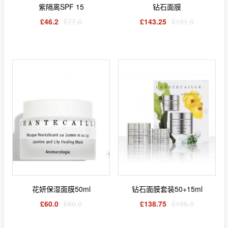
紫隔离SPF 15
钻石面膜
£46.2
£77.0
£143.25
£191.0
花妍保湿面膜50ml
钻石面膜套装50+15ml
£60.0
£80.0
£138.75
£185.0