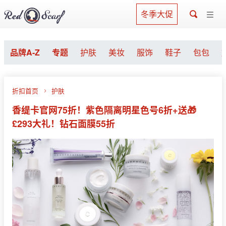
冬季大促
品牌A-Z
专题
护肤
美妆
服饰
鞋子
包包
折扣首页
护肤
香缇卡官网75折！紫色隔离明星色号6折+送🎁
£293大礼！钻石面膜55折