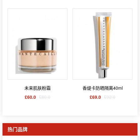
未来肌肤粉霜
香缇卡防晒隔离40ml
£60.0
£80.0
£69.0
£92.0
热门品牌