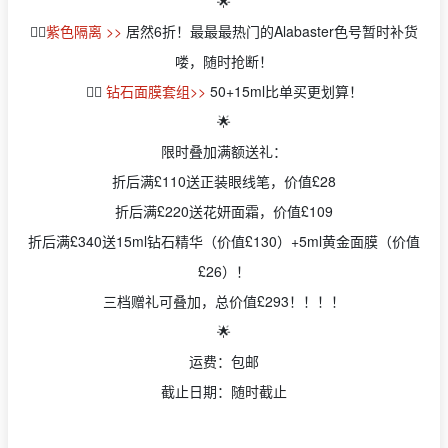
🌟
👉🏻
紫色隔离 >>
居然6折！最最最热门的Alabaster色号暂时补货
喽，随时抢断！
👉🏻
钻石面膜套组>>
50+15ml比单买更划算！
🌟
限时叠加满额送礼：
折后满
£110送正装眼线笔，价值£28
折后满£220送花妍面霜，价值£109
折后满£340送15ml钻石精华（价值£130）+5ml黄金面膜（价值
£26）！
三档赠礼可叠加，总价值£293！！！！
🌟
运费：包邮
截止日期：随时截止