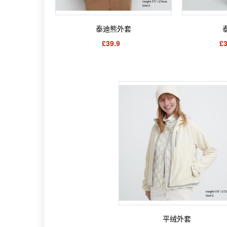
泰迪熊外套
£39.9
£3
平绒外套