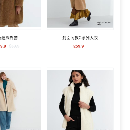
泰迪熊外套
封面同款C系列大衣
9.9
£59.9
£59.9