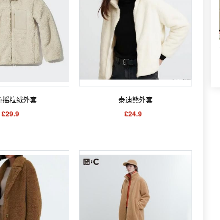
童摇粒绒外套
泰迪熊外套
£29.9
£24.9