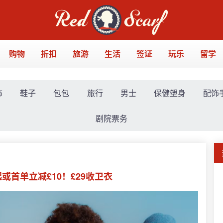
购物
折扣
旅游
生活
签证
玩乐
留学
饰
鞋子
包包
旅行
男士
保健塑身
配饰
剧院票务
起或首单立减£10！£29收卫衣