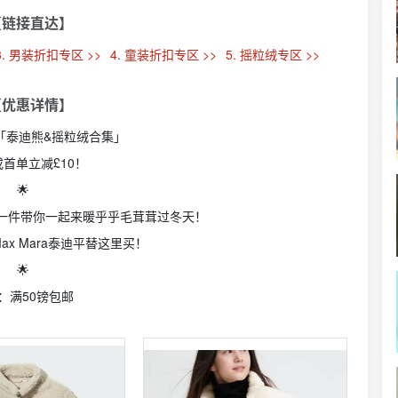
【链接直达】
3. 男装折扣专区 >>
4. 童装折扣专区 >>
5. 摇粒绒专区 >>
【优惠详情】
衣库「泰迪熊&摇粒绒合集」
或首单立减£10！
🌟
一件带你一起来暖乎乎毛茸茸过冬天！
ax Mara泰迪平替这里买！
🌟
：满50镑包邮