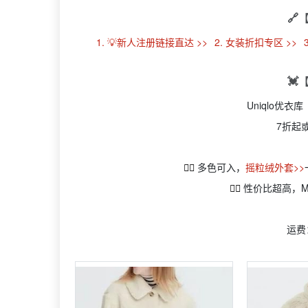
🔗
1. 💡新人注册链接直达 >>
2. 女装折扣专区 >>
💓
Uniqlo优
7折起
👉🏻
多色可入，
摇粒绒外套>>
👉🏻
性价比超高，M
运费