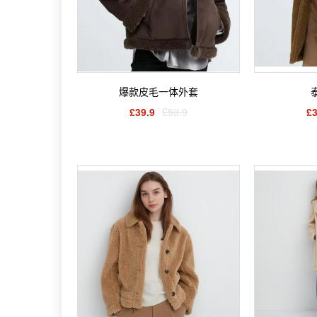
爆款皮毛一体外套
£39.9
£59.9
£3