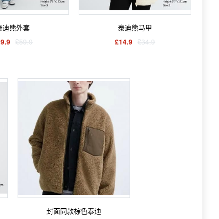
泰迪熊外套
泰迪熊马甲
9.9
£59.9
£14.9
£34.9
封面同款棕色泰迪