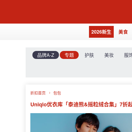
2026新生
美食
品牌A-Z
专题
护肤
美妆
服
折扣首页
包包
Uniqlo优衣库「泰迪熊&摇粒绒合集」7折