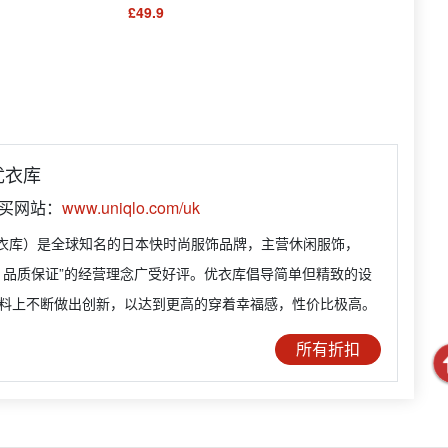
£49.9
 优衣库
购买网站：
www.uniqlo.com/uk
（优衣库）是全球知名的日本快时尚服饰品牌，主营休闲服饰，
，品质保证”的经营理念广受好评。优衣库倡导简单但精致的设
料上不断做出创新，以达到更高的穿着幸福感，性价比极高。
所有折扣