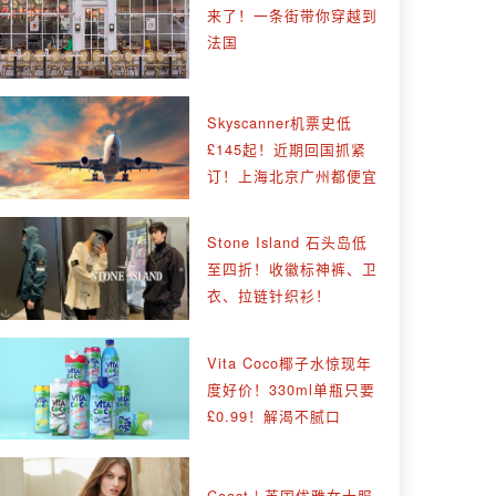
来了！一条街带你穿越到
法国
Skyscanner机票史低
£145起！近期回国抓紧
订！上海北京广州都便宜
Stone Island 石头岛低
至四折！收徽标神裤、卫
衣、拉链针织衫！
Vita Coco椰子水惊现年
度好价！330ml单瓶只要
£0.99！解渴不腻口
Coast | 英国优雅女士服