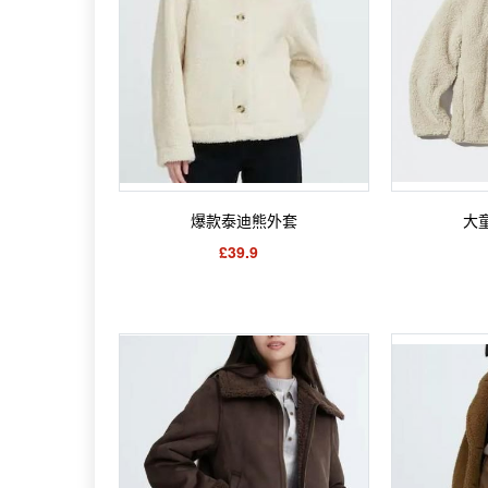
爆款泰迪熊外套
大
£39.9